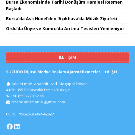
Bursa Ekonomisinde Tarihi Dönüşüm Hamlesi Resmen
Başladı
Bursa’da Aslı Hünel’den ‘Açıkhava’da Müzik Ziyafeti
Ordu’da Ünye ve Kumru’da Arıtma Tesisleri Yenileniyor
İLETIŞIM
SUCUDO Dijital Medya Reklam Ajansı Hizmetleri Ltd. Şti.
🏠
Adalet mah. Anadolu cad. Megapol Tower
41/81 35530 Bayraklı İzmir / Türkiye
📞
+90 (553) 770 52 69
📩
ozendanismanlik@gmail.com
UETS:
15623-26967-42627