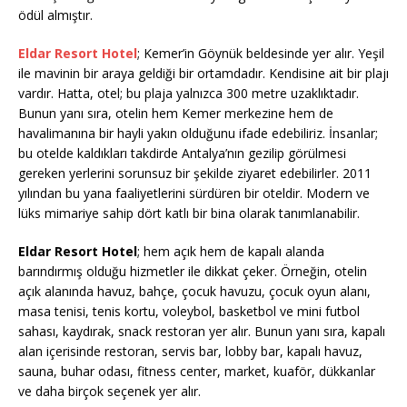
ödül almıştır.
Eldar Resort Hotel
; Kemer’in Göynük beldesinde yer alır. Yeşil
ile mavinin bir araya geldiği bir ortamdadır. Kendisine ait bir plajı
vardır. Hatta, otel; bu plaja yalnızca 300 metre uzaklıktadır.
Bunun yanı sıra, otelin hem Kemer merkezine hem de
havalimanına bir hayli yakın olduğunu ifade edebiliriz. İnsanlar;
bu otelde kaldıkları takdirde Antalya’nın gezilip görülmesi
gereken yerlerini sorunsuz bir şekilde ziyaret edebilirler. 2011
yılından bu yana faaliyetlerini sürdüren bir oteldir. Modern ve
lüks mimariye sahip dört katlı bir bina olarak tanımlanabilir.
Eldar Resort Hotel
; hem açık hem de kapalı alanda
barındırmış olduğu hizmetler ile dikkat çeker. Örneğin, otelin
açık alanında havuz, bahçe, çocuk havuzu, çocuk oyun alanı,
masa tenisi, tenis kortu, voleybol, basketbol ve mini futbol
sahası, kaydırak, snack restoran yer alır. Bunun yanı sıra, kapalı
alan içerisinde restoran, servis bar, lobby bar, kapalı havuz,
sauna, buhar odası, fitness center, market, kuaför, dükkanlar
ve daha birçok seçenek yer alır.