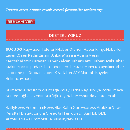
Tanıtım yazısı, banner ve link vererek firmanı üst sıralara taşı
DESTEKLIYORUZ
SUCUDO
RayHaber
TeleferikHaber
OtonomHaber
KimyaHaberleri
LeventÖzen
KadinGirisim
AnkaraYasam
AdanaMersin
Merhabaİzmir
KaravanHaber
YelkenHaber
KamuHaber
UcakHaber
MakineTamir
Iptidai
SilahHaber
LeoTheMaster.Net
KolayBilimHaber
HaberInegol
OtobanHaber
KiraHaber
AEY
MarkaHikayeleri
BulmacaHaber
BulmacaCevap
KomikKurbaga
KolayHarita
RayTurkiye
ZorBulmaca
KentveSağlık
LeventinMutfağı
Rayİhale
MeşhurBlog
TOKİEmlak
RaillyNews
AutonoumNews
BlauBahn
GareExpress
ArabRailNews
PersRail
BlauAutonom
GreekRail
Ferrovie24
StiriHub
DME
AutoRusNews
PromptsFile
RailwayNews EU