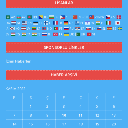
LISANLAR
AR
AZ
BN
BS
BG
CEB
ZH-CN
ZH-TW
CS
DA
NL
EN
ET
FI
FR
DE
EL
IW
HI
IT
JA
KO
LV
LT
NO
PT
RU
SR
SK
SL
ES
SV
TG
TA
TE
TH
TR
UK
UR
VI
SPONSORLU LINKLER
İzmir Haberleri
HABER ARŞIVI
KASIM 2022
P
S
Ç
P
C
C
P
1
2
3
4
5
6
7
8
9
10
11
12
13
14
15
16
17
18
19
20