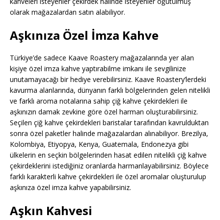
kahveleri isteyenler çekirdek halinde isteyenler öğütülmüş
olarak mağazalardan satın alabiliyor.
Aşkınıza Özel İmza Kahve
Türkiye’de sadece Kaave Roastery mağazalarında yer alan
kişiye özel imza kahve yaptırabilme imkanı ile sevgilinize
unutamayacağı bir hediye verebilirsiniz. Kaave Roastery’lerdeki
kavurma alanlarında, dünyanın farklı bölgelerinden gelen nitelikli
ve farklı aroma notalarına sahip çiğ kahve çekirdekleri ile
aşkınızın damak zevkine göre özel harman oluşturabilirsiniz.
Seçilen çiğ kahve çekirdekleri baristalar tarafından kavrulduktan
sonra özel paketler halinde mağazalardan alınabiliyor. Brezilya,
Kolombiya, Etiyopya, Kenya, Guatemala, Endonezya gibi
ülkelerin en seçkin bölgelerinden hasat edilen nitelikli çiğ kahve
çekirdeklerini istediğiniz oranlarda harmanlayabilirsiniz. Böylece
farklı karakterli kahve çekirdekleri ile özel aromalar oluşturulup
aşkınıza özel imza kahve yapabilirsiniz.
Aşkın Kahvesi