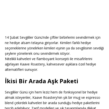
14 Şubat Sevgililer Günü’nde çiftler birbirlerini sevindirmek için
ne hediye alsam telaşına giriyorlar. Kimileri farklı hediye
seçeneklerine yönelirken kimileri eşinin ya da sevgilisinin sevdiği
şeylere yönelerek onu sevindirmek istiyor.
Nitelikli kahveleri ve flamboyant konsepti ile misafirlerini
ağırlayan Kaave Roastery, kahvesever aşıklara özel hediye
alternatifleri sunuyor.
İkisi Bir Arada Aşk Paketi
Sevgililer Günü için hem leziz hem de fonksiyonel bir hediye
almak isteyenler, Kaave Roastery’nin şık bir mug ve espresso
blend çekirdek kahveleri bir arada sunduğu hediye paketlerini
tercih edebiliyor. Zarif modelleri ve şık tasarımlarıyla dikkat