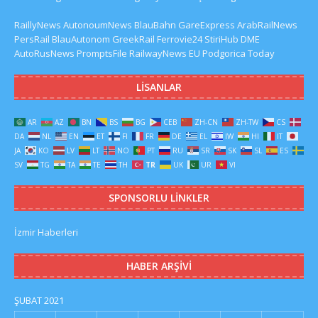
RaillyNews
AutonoumNews
BlauBahn
GareExpress
ArabRailNews
PersRail
BlauAutonom
GreekRail
Ferrovie24
StiriHub
DME
AutoRusNews
PromptsFile
RailwayNews EU
Podgorica Today
LISANLAR
AR
AZ
BN
BS
BG
CEB
ZH-CN
ZH-TW
CS
DA
NL
EN
ET
FI
FR
DE
EL
IW
HI
IT
JA
KO
LV
LT
NO
PT
RU
SR
SK
SL
ES
SV
TG
TA
TE
TH
TR
UK
UR
VI
SPONSORLU LINKLER
İzmir Haberleri
HABER ARŞIVI
ŞUBAT 2021