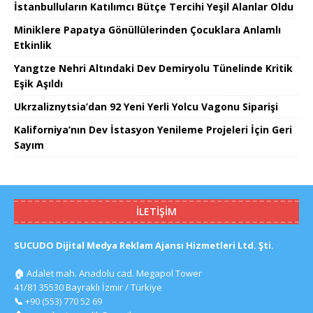
İstanbulluların Katılımcı Bütçe Tercihi Yeşil Alanlar Oldu
Miniklere Papatya Gönüllülerinden Çocuklara Anlamlı
Etkinlik
Yangtze Nehri Altındaki Dev Demiryolu Tünelinde Kritik
Eşik Aşıldı
Ukrzaliznytsia’dan 92 Yeni Yerli Yolcu Vagonu Siparişi
Kaliforniya’nın Dev İstasyon Yenileme Projeleri İçin Geri
Sayım
İLETIŞIM
SUCUDO Dijital Medya Reklam Ajansı Hizmetleri Ltd. Şti.
🏠
Adalet mah. Anadolu cad. Megapol Tower
41/81 35530 Bayraklı İzmir / Türkiye
📞
+90 (553) 770 52 69