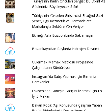
Türkiye’nin Kadın Öncüleri Sergisi: Bu Etkinlikte
Gözlerinizi Büyüleyecek 5 Sır!
Türkiye’nin Yükselen Girişimcisi: Ertuğrul Gazi
Şener, Egş Kozmetik ve Dermadelete
Markalarıyla Sektöre Yön Veriyor
Ekmeği Asla Buzdolabında Saklamayın
Bozankaya’dan Raylarda Hidrojen Devrimi
Gülermak Mamak Metrosu Projesinde
Çalışmalarını Sürdürüyor
Instagram'da Satış Yapmak İçin Bimeniz
Gerekenler
Eskişehir'de Güneşin Batışını İzlemek İçin En
İyi 5 Mekan
Bakan Koca: ’Aşı Konusunda Çalışma Yapan
Bütün Birimlerimizi Destekliyoruz’