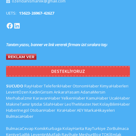
📩
ozendanismanlik@gmail.com
UETS:
15623-26967-42627
Tanıtım yazısı, banner ve link vererek firmanı üst sıralara taşı
DESTEKLIYORUZ
SUCUDO
RayHaber
TeleferikHaber
OtonomHaber
KimyaHaberleri
LeventÖzen
KadinGirisim
AnkaraYasam
AdanaMersin
Merhabaİzmir
KaravanHaber
YelkenHaber
KamuHaber
UcakHaber
MakineTamir
Iptidai
SilahHaber
LeoTheMaster.Net
KolayBilimHaber
HaberInegol
OtobanHaber
KiraHaber
AEY
MarkaHikayeleri
BulmacaHaber
BulmacaCevap
KomikKurbaga
KolayHarita
RayTurkiye
ZorBulmaca
KentveSağlık
LeventinMutfağı
Rayİhale
MeşhurBlog
TOKİEmlak