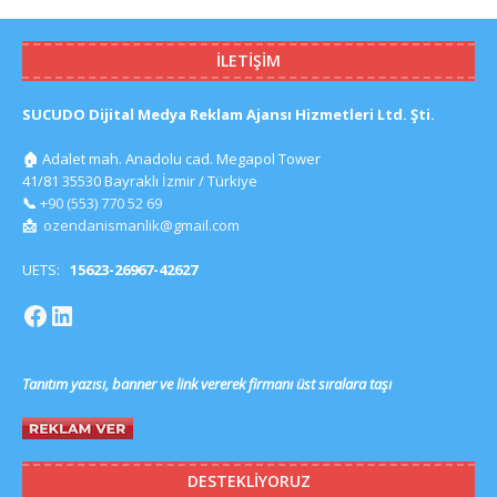
İLETIŞIM
SUCUDO Dijital Medya Reklam Ajansı Hizmetleri Ltd. Şti.
🏠
Adalet mah. Anadolu cad. Megapol Tower
41/81 35530 Bayraklı İzmir / Türkiye
📞
+90 (553) 770 52 69
📩
ozendanismanlik@gmail.com
UETS:
15623-26967-42627
Tanıtım yazısı, banner ve link vererek firmanı üst sıralara taşı
DESTEKLIYORUZ