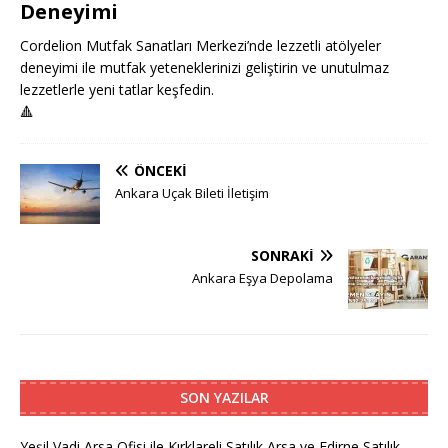
Deneyimi
Cordelion Mutfak Sanatları Merkezi’nde lezzetli atölyeler
deneyimi ile mutfak yeteneklerinizi geliştirin ve unutulmaz
lezzetlerle yeni tatlar keşfedin.
🔺
ÖNCEKI
Ankara Uçak Bileti İletişim
SONRAKI
Ankara Eşya Depolama
SON YAZILAR
Yeşil Vadi Arsa Ofisi ile Kırklareli Satılık Arsa ve Edirne Satılık