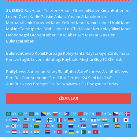
SUCUDO
RayHaber
TeleferikHaber
OtonomHaber
KimyaHaberleri
LeventÖzen
KadinGirisim
AnkaraYasam
AdanaMersin
Merhabaİzmir
KaravanHaber
YelkenHaber
KamuHaber
UcakHaber
MakineTamir
Iptidai
SilahHaber
LeoTheMaster.Net
KolayBilimHaber
HaberInegol
OtobanHaber
KiraHaber
AEY
MarkaHikayeleri
BulmacaHaber
BulmacaCevap
KomikKurbaga
KolayHarita
RayTurkiye
ZorBulmaca
KentveSağlık
LeventinMutfağı
Rayİhale
MeşhurBlog
TOKİEmlak
RaillyNews
AutonoumNews
BlauBahn
GareExpress
ArabRailNews
PersRail
BlauAutonom
GreekRail
Ferrovie24
StiriHub
DME
AutoRusNews
PromptsFile
RailwayNews EU
Podgorica Today
LISANLAR
AR
AZ
BN
BS
BG
CEB
ZH-CN
ZH-TW
CS
DA
NL
EN
ET
FI
FR
DE
EL
IW
HI
IT
JA
KO
LV
LT
NO
PT
RU
SR
SK
SL
ES
SV
TG
TA
TE
TH
TR
UK
UR
VI