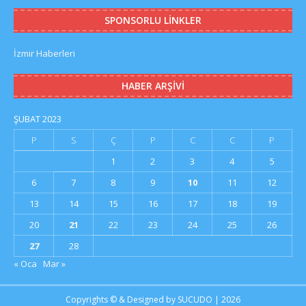
SPONSORLU LINKLER
İzmir Haberleri
HABER ARŞIVI
ŞUBAT 2023
P
S
Ç
P
C
C
P
1
2
3
4
5
6
7
8
9
10
11
12
13
14
15
16
17
18
19
20
21
22
23
24
25
26
27
28
« Oca
Mar »
Copyrights © & Designed by
SUCUDO
| 2026