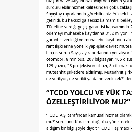
Ulaştırma ve Altyapı Bakanlığı’nda işlerin yolu
sürdürülebilir hizmet kalitesinden çok uzaklaş
Sayıştay raporlarında görebilirsiniz. Yüksek hı
getirildi, bu haksızlığa sessiz kalmamızı bekl
Tüneli’ne verdiği geçiş garantisi kapsamında 2
ödemeyi muhasebe kayıtlarına 31,2 milyon lira
garantisi verildiği ve muhasebe kayıtlarına 
rant ilişkilerine yönelik yap-işlet-devret mütea
birçok sorun Sayıştay raporlarında yer alıyor.
otomobil, 8 minibüs, 207 bilgisayar, 105 dizüs
129 yazıcı, 23 projeksiyon cihazı, 8 cilt mak
müteahhit şirketlere aldırılmış. Müteahhit şirk
ne veriliyor, ne verildi ya da ne verilecek?” ded
“TCDD YOLCU VE YÜK TA
ÖZELLEŞTİRİLİYOR MU?”
‘TCDD A.Ş. tarafından kamusal hizmet olarak yü
mu?’ sorusunu Karaismailoğlu’na yönelterek 
aldığım bir bilgi şöyle diyor: ‘TCDD Taşımacı