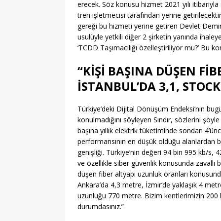
erecek. Söz konusu hizmet 2021 yılı itibarıyla 
tren işletmecisi tarafından yerine getirilece
gereği bu hizmeti yerine getiren Devlet Demiry
usulüyle yetkili diğer 2 şirketin yanında iha
‘TCDD Taşımacılığı özelleştiriliyor mu?’ Bu ko
“KİŞİ BAŞINA DÜŞEN Fİ
İSTANBUL’DA 3,1, STOC
Türkiye’deki Dijital Dönüşüm Endeksi’nin bug
konulmadığını söyleyen Sındır, sözlerini şöyle s
başına yıllık elektrik tüketiminde sondan 4’ünc
performansının en düşük olduğu alanlardan biri
genişliği. Türkiye’nin değeri 94 bin 995 kb/s,
ve özellikle siber güvenlik konusunda zavallı 
düşen fiber altyapı uzunluk oranları konusunda
Ankara’da 4,3 metre, İzmir’de yaklaşık 4 metre.
uzunluğu 770 metre. Bizim kentlerimizin 200 
durumdasınız.”