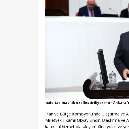
EĞITIM
[ 07/08/2026 ]
LGS 1. N
[ 06/08/2026 ]
2026-202
[ 06/08/2026 ]
2026-202
EĞITIM
[ 06/08/2026 ]
Geleceği
EĞITIM
[ 06/08/2026 ]
Konaklı 
[ 06/08/2026 ]
DGS 2026
[ 06/08/2026 ]
İl İçi Ö
[ 06/08/2026 ]
AÖL 3. 
tcdd tasimacilik ozellestiriliyor mu - Ankara
[ 08/08/2026 ]
Pursakla
Plan ve Bütçe Komisyonu’nda Ulaştırma ve Alt
MANŞET
Milletvekili Kamil Okyay Sındır, Ulaştırma ve 
kamusal hizmet olarak yürütülen yolcu ve yük t