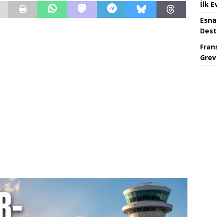
İlk E
Esna
Dest
Fran
Grev