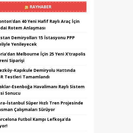
RAYHABER
nton’dan 40 Yeni Hafif Raylı Araç İçin
dai Rotem Anlaşması
istan Demiryolları 15 İstasyonu PPP
liyle Yenileyecek
ria’dan Melbourne İçin 25 Yeni X’trapolis
reni Siparişi
ezköy-Kapıkule Demiryolu Hattında
R Testleri Tamamlandı
aklar-Esenboğa Havalimanı Raylı Sistem
esi Sonucu
ra-İstanbul Süper Hızlı Tren Projesinde
nsman Çalışmaları Sürüyor
arcelona Futbol Kampı Lefkoşa’da
yor!