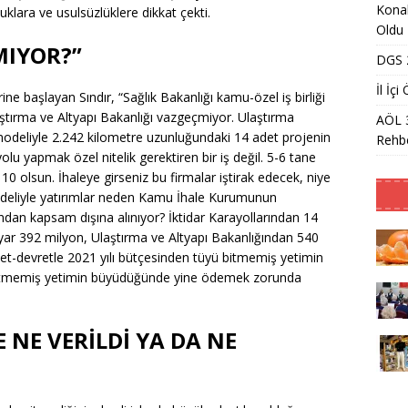
Konak
uklara ve usulsüzlüklere dikkat çekti.
Oldu
MIYOR?”
DGS 2
İl İç
ine başlayan Sındır, “Sağlık Bakanlığı kamu-özel iş birliği
tırma ve Altyapı Bakanlığı vazgeçmiyor. Ulaştırma
AÖL 
 modeliyle 2.242 kilometre uzunluğundaki 14 adet projenin
Rehbe
olu yapmak özel nitelik gerektiren bir iş değil. 5-6 tane
0 olsun. İhaleye girseniz bu firmalar iştirak edecek, niye
modeliyle yatırımlar neden Kamu İhale Kurumunun
dan kapsam dışına alınıyor? İktidar Karayollarından 14
lyar 392 milyon, Ulaştırma ve Altyapı Bakanlığından 540
let-devretle 2021 yılı bütçesinden tüyü bitmemiş yetimin
 bitmemiş yetimin büyüdüğünde yine ödemek zorunda
 NE VERİLDİ YA DA NE