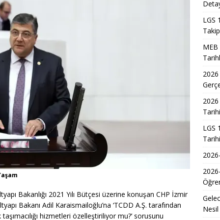
Detay
akil Sonuçları 2026 Takvimi ve Açıklanma Tarihi
EĞITIM
LGS 1
Takip
7 Üniversite Kayıt Tarihleri ve Detayları
EĞITIM
MEB 2
7 Uyum Haftası Ne Zaman Başlıyor? Öğrencilere Rehberlik
Tarih
2026
Gerç
n Doktoru ve Mühendislik Birliği: Yeni Nesil Sağlık Uzmanları
2026 
Tarih
Kadınların Okuma Azmi İlham Kaynağı Oldu
EĞITIM
LGS 1
 Sonuçlarının Açıklanma Tarihi Belli Oldu
EĞITIM
Tarih
ğretmen Atama Sonuçlarının Açıklanması
EĞITIM
2026-
Dönem Sınav Sonuçları ve Öğrenme Rehberi
EĞITIM
2026
 Yaşam
Öğren
r-Esenboğa Havalimanı Raylı Sistem Projesi İhalesi Sonuçları
yapı Bakanlığı 2021 Yılı Bütçesi üzerine konuşan CHP İzmir
Gelec
Altyapı Bakanı Adil Karaismailoğlu’na ‘TCDD A.Ş. tarafından
Nesil
aşımacılığı hizmetleri özelleştiriliyor mu?’ sorusunu