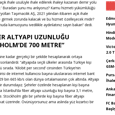
açık ihale usulüyle ihale edilerek ihaleyi kazanan demir yolu
ktir.’ Buradan şunu mu anlıyoruz? Kamu hizmeti yükümlülüğü
olları Taşımacılık AŞ, 2021 yılından itibaren açık ihale
Edmo
leye girmek zorunda kalacak ve bu hizmet özelleşecek midir?
Hyun
nuda kamuoyunu ivedilikle aydınlatınız sayın bakan” dedi.
Hind
BER ALTYAPI UZUNLUĞU
Mode
KHOLM’DE 700 METRE”
Victo
2.0 T
üne kadar gerçekçi bir şekilde hesaplanarak ortaya
Çerk
onlandırdı: “altyapıda seçili ülkeler arasında Türkiye kişi
GSM-
ü sırada. ‘Kilobit per second’ cinsinden Türkiye’nin
si de internet kullanıcısı başına uluslararası internet bant
Purs
 429 bin 665 kb/s olan dünya ortalamasının çok altında. Altyapı
İhal
bir durumdayız. Şehirler özelinde hesaplanan kişi başına
Anka
 İstanbul’da fiber altyapı uzunluğu kişi başına 3,1 metre,
Fina
 Stockholm gibi bir şehirde kişi başına fiber altyapı
kat üzerinde. Övünüyorsunuz ama aslında yüz kızartıcı bir
FC B
Başlı