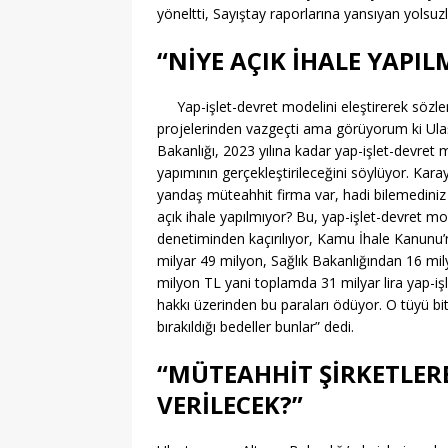
yöneltti, Sayıştay raporlarına yansıyan yolsuzl
“NİYE AÇIK İHALE YAPIL
Yap-işlet-devret modelini eleştirerek sözler
projelerinden vazgeçti ama görüyorum ki Ulaş
Bakanlığı, 2023 yılına kadar yap-işlet-devret
yapımının gerçekleştirileceğini söylüyor. Karay
yandaş müteahhit firma var, hadi bilemediniz 1
açık ihale yapılmıyor? Bu, yap-işlet-devret 
denetiminden kaçırılıyor, Kamu İhale Kanunu’n
milyar 49 milyon, Sağlık Bakanlığından 16 mi
milyon TL yani toplamda 31 milyar lira yap-iş
hakkı üzerinden bu paraları ödüyor. O tüyü
bırakıldığı bedeller bunlar” dedi.
“MÜTEAHHİT ŞİRKETLERE
VERİLECEK?”