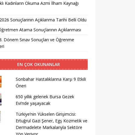
lı Kadınların Okuma Azmi İlham Kaynağı
026 Sonuçlarının Açıklanma Tarihi Belli Oldu
i Öğretmen Atama Sonuçlarının Açıklanması
3. Dönem Sınav Sonuçları ve Öğrenme
ri
EN ÇOK OKUNANLAR
Sonbahar Hastalıklarına Karşı 9 Etkili
Öneri
650 yıllık gelenek Bursa Gezek
Evi’nde yaşayacak
Türkiye’nin Yükselen Girişimcisi:
Ertuğrul Gazi Şener, Egş Kozmetik ve
Dermadelete Markalarıyla Sektöre
Yön Veriyor