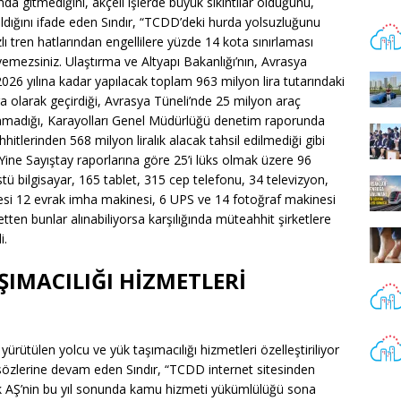
nda gitmediğini, akçeli işlerde büyük sıkıntılar olduğunu,
ıldığını ifade eden Sındır, “TCDD’deki hurda yolsuzluğunu
zlı tren hatlarından engellilere yüzde 14 kota sınırlaması
eyemezsiniz. Ulaştırma ve Altyapı Bakanlığı’nın, Avrasya
026 yılına kadar yapılacak toplam 963 milyon lira tutarındaki
 olarak geçirdiği, Avrasya Tüneli’nde 25 milyon araç
alınmadığı, Karayolları Genel Müdürlüğü denetim raporunda
hhitlerinden 568 milyon liralık alacak tahsil edilmediği gibi
 Yine Sayıştay raporlarına göre 25’i lüks olmak üzere 96
tü bilgisayar, 165 tablet, 315 cep telefonu, 34 televizyon,
inesi 12 evrak imha makinesi, 6 UPS ve 14 fotoğraf makinesi
etten bunlar alınabiliyorsa karşılığında müteahhit şirketlere
i.
ŞIMACILIĞI HİZMETLERİ
rütülen yolcu ve yük taşımacılığı hizmetleri özelleştiriliyor
sözlerine devam eden Sındır, “TCDD internet sitesinden
lık AŞ’nin bu yıl sonunda kamu hizmeti yükümlülüğü sona