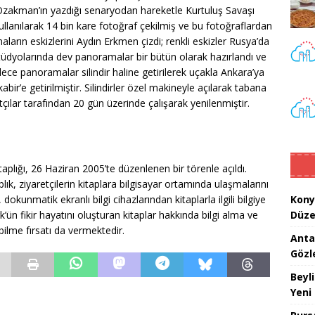
Özakman’ın yazdığı senaryodan hareketle Kurtuluş Savaşı
ullanılarak 14 bin kare fotoğraf çekilmiş ve bu fotoğraflardan
aların eskizlerini Aydın Erkmen çizdi; renkli eskizler Rusya’da
tüdyolarında dev panoramalar bir bütün olarak hazırlandı ve
lece panoramalar silindir haline getirilerek uçakla Ankara’ya
bir’e getirilmiştir. Silindirler özel makineyle açılarak tabana
çılar tarafından 20 gün üzerinde çalışarak yenilenmiştir.
plığı, 26 Haziran 2005’te düzenlenen bir törenle açıldı.
aplık, ziyaretçilerin kitaplara bilgisayar ortamında ulaşmalarını
dokunmatik ekranlı bilgi cihazlarından kitaplarla ilgili bilgiye
Kony
rk’ün fikir hayatını oluşturan kitaplar hakkında bilgi alma ve
Düze
ebilme fırsatı da vermektedir.
Anta
Gözl
Beyl
Yeni