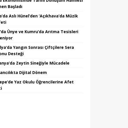
a Ekonomisinde Tarihi Dönüşüm Hamlesi
en Başladı
a’da Aslı Hünel’den ‘Açıkhava’da Müzik
feti
’da Ünye ve Kumru’da Arıtma Tesisleri
leniyor
lya’da Yangın Sonrası Çiftçilere Sera
onu Desteği
nya’da Zeytin Sineğiyle Mücadele
ancılıkta Dijital Dönem
epe’de Yaz Okulu Öğrencilerine Afet
ci