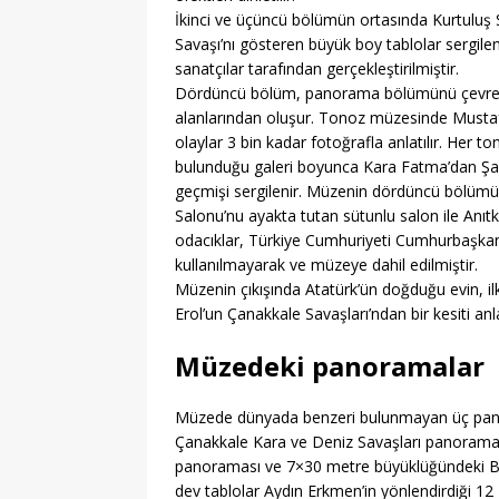
İkinci ve üçüncü bölümün ortasında Kurtuluş S
Savaşı’nı gösteren büyük boy tablolar sergil
sanatçılar tarafından gerçekleştirilmiştir.
Dördüncü bölüm, panorama bölümünü çevreley
alanlarından oluşur. Tonoz müzesinde Musta
olaylar 3 bin kadar fotoğrafla anlatılır. Her 
bulunduğu galeri boyunca Kara Fatma’dan Şah
geçmişi sergilenir. Müzenin dördüncü bölümün
Salonu’nu ayakta tutan sütunlu salon ile Anıt
odacıklar, Türkiye Cumhuriyeti Cumhurbaşkan
kullanılmayarak ve müzeye dahil edilmiştir.
Müzenin çıkışında Atatürk’ün doğduğu evin, il
Erol’un Çanakkale Savaşları’ndan bir kesiti anla
Müzedeki panoramalar
Müzede dünyada benzeri bulunmayan üç pano
Çanakkale Kara ve Deniz Savaşları panorama
panoraması ve 7×30 metre büyüklüğündeki 
dev tablolar Aydın Erkmen’in yönlendirdiği 12