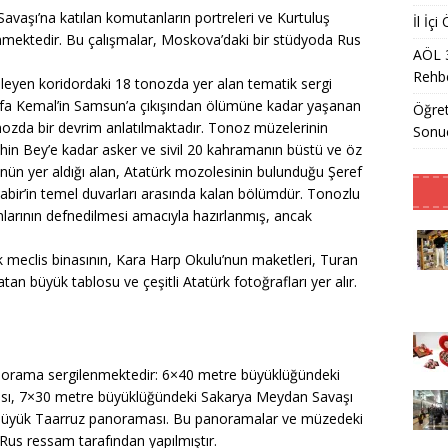
avaşı’na katılan komutanların portreleri ve Kurtuluş
İl İç
enmektedir. Bu çalışmalar, Moskova’daki bir stüdyoda Rus
AÖL 
Rehbe
en koridordaki 18 tonozda yer alan tematik sergi
fa Kemal’in Samsun’a çıkışından ölümüne kadar yaşanan
Öğret
tonozda bir devrim anlatılmaktadır. Tonoz müzelerinin
Sonu
in Bey’e kadar asker ve sivil 20 kahramanın büstü ve öz
ün yer aldığı alan, Atatürk mozolesinin bulunduğu Şeref
kabir’in temel duvarları arasında kalan bölümdür. Tonozlu
larının defnedilmesi amacıyla hazırlanmış, ancak
k meclis binasının, Kara Harp Okulu’nun maketleri, Turan
tan büyük tablosu ve çeşitli Atatürk fotoğrafları yer alır.
rama sergilenmektedir: 6×40 metre büyüklüğündeki
sı, 7×30 metre büyüklüğündeki Sakarya Meydan Savaşı
Büyük Taarruz panoraması. Bu panoramalar ve müzedeki
 Rus ressam tarafından yapılmıştır.