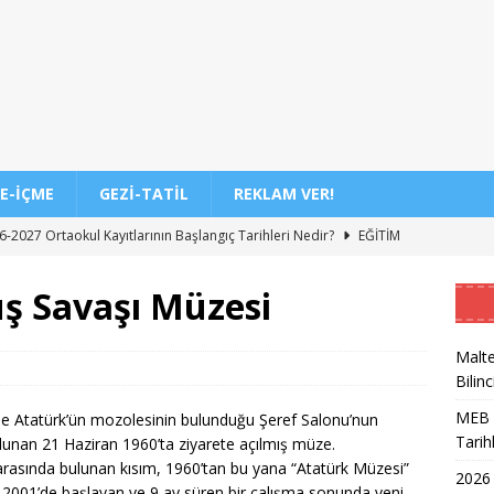
E-İÇME
GEZI-TATIL
REKLAM VER!
-2027 Ortaokul Kayıtlarının Başlangıç Tarihleri Nedir?
EĞITIM
DİL/2 Sınavı Ne Zaman ve Saat Kaçta Gerçekleşecek?
EĞITIM
uş Savaşı Müzesi
 3. Dönem Sınav Sonuçları Açıklama Tarihi Belirlendi mi?
Malte
Bilinc
de Aileler İçin Etkili Ebeveynlik Eğitimi
EĞITIM
MEB 2
’de Atatürk’ün mozolesinin bulunduğu Şeref Salonu’nun
akil Sonuçları 2026 Takvimi ve Açıklanma Tarihi
EĞITIM
Tarih
ulunan 21 Haziran 1960’ta ziyarete açılmış müze.
eleceğin Astsubayları için Yoğun Eğitim Programı
EĞITIM
i arasında bulunan kısım, 1960’tan bu yana “Atatürk Müzesi”
2026
2001’de başlayan ve 9 ay süren bir çalışma sonunda yeni