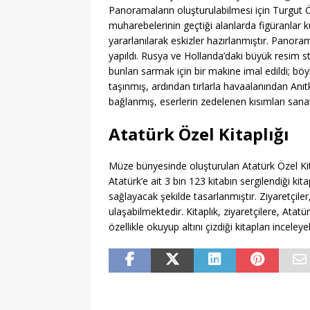
Panoramaların oluşturulabilmesi için Turgut 
muharebelerinin geçtiği alanlarda figüranlar k
yararlanılarak eskizler hazırlanmıştır. Panoram
yapıldı. Rusya ve Hollanda’daki büyük resim s
bunları sarmak için bir makine imal edildi; böy
taşınmış, ardından tırlarla havaalanından Anıtka
bağlanmış, eserlerin zedelenen kısımları sanat
Atatürk Özel Kitaplığı
Müze bünyesinde oluşturulan Atatürk Özel Kita
Atatürk’e ait 3 bin 123 kitabın sergilendiği kit
sağlayacak şekilde tasarlanmıştır. Ziyaretçiler, 
ulaşabilmektedir. Kitaplık, ziyaretçilere, Atatü
özellikle okuyup altını çizdiği kitapları inceley