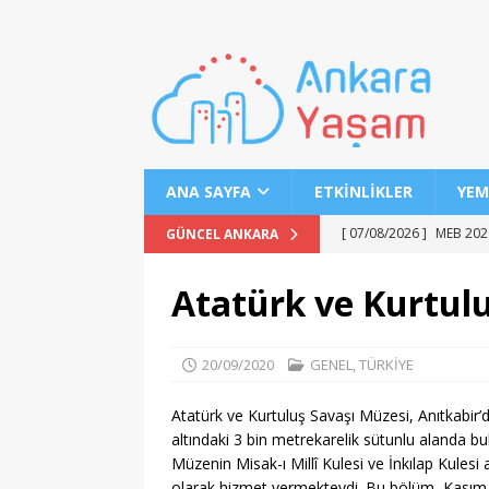
ANA SAYFA
ETKINLIKLER
YEM
[ 07/08/2026 ]
MEB 2026
GÜNCEL ANKARA
[ 07/08/2026 ]
2026 YÖK
Atatürk ve Kurtul
[ 07/08/2026 ]
2026 AÖL
EĞITIM
20/09/2020
GENEL
,
TÜRKİYE
[ 07/08/2026 ]
Keçiören’
Atatürk ve Kurtuluş Savaşı Müzesi, Anıtkabir
[ 07/08/2026 ]
LGS 1. N
altındaki 3 bin metrekarelik sütunlu alanda b
[ 07/08/2026 ]
MSÜ’de G
Müzenin Misak-ı Millî Kulesi ve İnkılap Kules
olarak hizmet vermekteydi. Bu bölüm, Kasım 