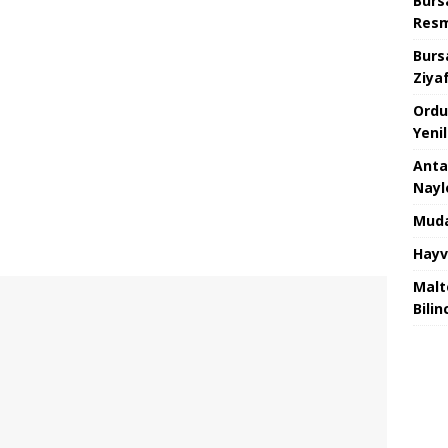
Burs
Resm
Burs
Ziya
Ordu
Yeni
Anta
Nayl
Muda
Hayv
Malt
Bilin