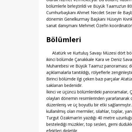
[ 06/08/2026 ]
2026-202
bölümlerle birleştirildi ve Büyük Taarruz’un
[ 06/08/2026 ]
2026-202
Cumhurbaşkanı Ahmet Necdet Sezer ile Başbak
dönemin Genelkurmay Başkanı Hüseyin Kıvrıkoğ
EĞITIM
sanat danışmanı Mehmet Özel’in koordinatörl
[ 06/08/2026 ]
Geleceği
Bölümleri
EĞITIM
[ 06/08/2026 ]
Konaklı 
Atatürk ve Kurtuluş Savaşı Müzesi dört böl
ikinci bölümde Çanakkale Kara ve Deniz Sav
[ 06/08/2026 ]
DGS 2026
Muharebesi ve Büyük Taarruz panoraması; dö
[ 06/08/2026 ]
İl İçi Ö
açıklamalarla tanıtıldığı, rölyeflerle zenginleş
Birinci bölümde ilgi çeken bazı parçalar Ata
[ 06/08/2026 ]
AÖL 3. 
saklanan bedenidir.
[ 06/08/2026 ]
Öğretmen
İkinci ve üçüncü bölümlerdeki panoramalar, Ç
olayları dönemin resimlerinden yararlanarak 
[ 07/08/2026 ]
Maltepe 
düzenleniş ve üç boyutlu bir etki sağlanmışt
kullanılmış olan mermiler, silahlar, toplar, y
Turgut Özakman’ın yazdığı 40 metre uzunluğu
bestelediği müzikler, top sesleri, gemi düdükleri,
efektleri dinletilir.