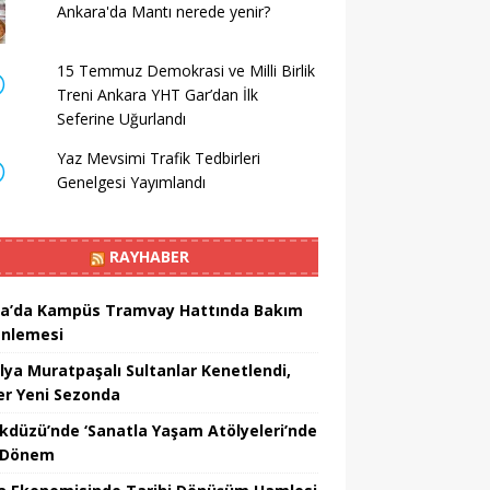
Ankara'da Mantı nerede yenir?
15 Temmuz Demokrasi ve Milli Birlik
Treni Ankara YHT Gar’dan İlk
Seferine Uğurlandı
Yaz Mevsimi Trafik Tedbirleri
Genelgesi Yayımlandı
RAYHABER
a’da Kampüs Tramvay Hattında Bakım
nlemesi
lya Muratpaşalı Sultanlar Kenetlendi,
er Yeni Sezonda
ikdüzü’nde ‘Sanatla Yaşam Atölyeleri’nde
 Dönem