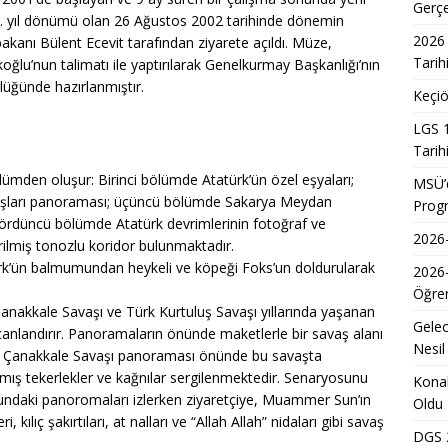
7 Üniversite Kayıt Tarihleri ve Detayları
EĞITIM
Gerç
 80. yıl dönümü olan 26 Ağustos 2002 tarihinde dönemin
7 Uyum Haftası Ne Zaman Başlıyor? Öğrencilere Rehberlik
2026 
anı Bülent Ecevit tarafından ziyarete açıldı. Müze,
Tarih
lu’nun talimatı ile yaptırılarak Genelkurmay Başkanlığı’nın
üğünde hazırlanmıştır.
Keçiö
n Doktoru ve Mühendislik Birliği: Yeni Nesil Sağlık Uzmanları
LGS 1
Tarih
Kadınların Okuma Azmi İlham Kaynağı Oldu
EĞITIM
ümden oluşur: Birinci bölümde Atatürk’ün özel eşyaları;
MSÜ’d
aşları panoraması; üçüncü bölümde Sakarya Meydan
Prog
 Sonuçlarının Açıklanma Tarihi Belli Oldu
EĞITIM
rdüncü bölümde Atatürk devrimlerinin fotoğraf ve
2026-
ğretmen Atama Sonuçlarının Açıklanması
EĞITIM
tirilmiş tonozlu koridor bulunmaktadır.
türk’ün balmumundan heykeli ve köpeği Foks’un doldurularak
2026
Dönem Sınav Sonuçları ve Öğrenme Rehberi
EĞITIM
Öğren
lerin Mazerete Bağlı Yer Değiştirme Sonucu Nedir?
EĞITIM
anakkale Savaşı ve Türk Kurtuluş Savaşı yıllarında yaşanan
Gelec
canlandırır. Panoramaların önünde maketlerle bir savaş alanı
Yaz Okulu Öğrencilerine Yönelik Afet Bilinci Eğitimleri
EĞITIM
Nesil
ır. Çanakkale Savaşı panoraması önünde bu savaşta
anmış tekerlekler ve kağnılar sergilenmektedir. Senaryosunu
Konak
ndaki panoromaları izlerken ziyaretçiye, Muammer Sun’ın
Oldu
 kılıç şakırtıları, at nalları ve “Allah Allah” nidaları gibi savaş
DGS 2