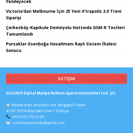
Yenileyecek
Victoria’dan Melbourne İçin 25 Yeni X’trapolis 2.0 Treni
Siparişi
Çerkezköy-Kapıkule Demiryolu Hattında GSM-R Testleri
Tamamlandı
Pursaklar-Esenboğa Havalimanı Raylı Sistem İhalesi
Sonucu
İLETIŞIM
SUCUDO Dijital Medya Reklam Ajansı Hizmetleri Ltd. Şti.
Adalet mah. Anadolu cad. Megapol Tower
41/81 35530 Bayraklı İzmir / Türkiye
+90 (553) 770 52 69
ozendanismanlik@gmail.com