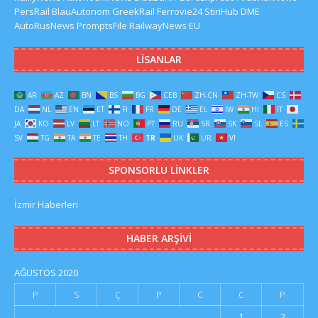
PersRail
BlauAutonom
GreekRail
Ferrovie24
StiriHub
DME
AutoRusNews
PromptsFile
RailwayNews EU
LISANLAR
AR
AZ
BN
BS
BG
CEB
ZH-CN
ZH-TW
CS
DA
NL
EN
ET
FI
FR
DE
EL
IW
HI
IT
JA
KO
LV
LT
NO
PT
RU
SR
SK
SL
ES
SV
TG
TA
TE
TH
TR
UK
UR
VI
SPONSORLU LINKLER
İzmir Haberleri
HABER ARŞIVI
AĞUSTOS 2020
P
S
Ç
P
C
C
P
1
2