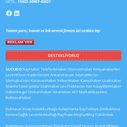
UETS:
15623-26967-42627
Tanıtım yazısı, banner ve link vererek firmanı üst sıralara taşı
DESTEKLIYORUZ
SUCUDO
RayHaber
TeleferikHaber
OtonomHaber
KimyaHaberleri
LeventÖzen
KadinGirisim
AnkaraYasam
AdanaMersin
Merhabaİzmir
KaravanHaber
YelkenHaber
KamuHaber
UcakHaber
MakineTamir
Iptidai
SilahHaber
LeoTheMaster.Net
KolayBilimHaber
HaberInegol
OtobanHaber
KiraHaber
AEY
MarkaHikayeleri
BulmacaHaber
BulmacaCevap
KomikKurbaga
KolayHarita
RayTurkiye
ZorBulmaca
KentveSağlık
LeventinMutfağı
Rayİhale
MeşhurBlog
TOKİEmlak
RaillyNews
AutonoumNews
BlauBahn
GareExpress
ArabRailNews