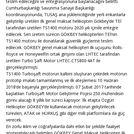
teslim edileceğini ve entegrasyonuna başlanacağını belirtti.
Cumhurbaşkanlığı Savunma Sanayii Başkanlığı
koordinasyonunda, TUSAŞ ana yükleniciliğinde yerli imkanlarla
geliştirilip üretilen ilk genel maksat helikopteri Gökbey’de TEİ
tarafından üretilen TS1400 motoru 2020 yılı içinde entegre
edilecek. Seri üretim sürecin GÖKBEY helikopterleri TEİ’nin
TS1400 motoru ile donatılarak güvenlik güçlerine teslim
edilecek. GÖKBEY genel maksat helikopteri ilk uçuşunu Rolls-
Royce ve Honeywell’in ortak girişimi olan LHTEC tarafından
üretilen Turbo Şaft Motor LHTEC-CTS800·4AT ile
gerçekleştirmişti.
TS1400 Turboşaft motorun kalbini oluşturan çekirdek motorun
prototip imalatı tamamlanmış ve ilk ateşlemesi 10 Haziran
2018’de başarıyla gerçekleştirilmişti. 07 Şubat 2017 tarihinde
başlatılan Turboşaft Motor Geliştirme Pojesi 250 mühendisin
görev alacağı 8 yıllık bir süreci kapsıyor. İlk etapta Özgün
Helikopter GÖKBEY’de kullanılacak motorun geliştirilecek
türevleri, ATAK ve HÜRKUŞ gibi diğer milli platformlara da güç
verecek.
En zorlu iklim ve coğrafyalarda dahi etkin bir şekilde faaliyet
gösterebileceği belirtilen GÖKBEY Genel Maksat Helikopteri ilk