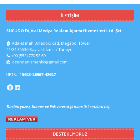
İLETIŞIM
SUCUDO Dijital Medya Reklam Ajansı Hizmetleri Ltd. Şti.
🏠
Adalet mah. Anadolu cad. Megapol Tower
41/81 35530 Bayraklı İzmir / Türkiye
📞
+90 (553) 770 52 69
📩
ozendanismanlik@gmail.com
UETS:
15623-26967-42627
Tanıtım yazısı, banner ve link vererek firmanı üst sıralara taşı
DESTEKLIYORUZ