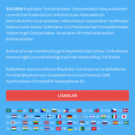
SUCUDO
RayHaber
TeleferikHaber
OtonomHaber
KimyaHaberleri
LeventÖzen
KadinGirisim
AnkaraYasam
AdanaMersin
Merhabaİzmir
KaravanHaber
YelkenHaber
KamuHaber
UcakHaber
MakineTamir
Iptidai
SilahHaber
LeoTheMaster.Net
KolayBilimHaber
HaberInegol
OtobanHaber
KiraHaber
AEY
MarkaHikayeleri
BulmacaHaber
BulmacaCevap
KomikKurbaga
KolayHarita
RayTurkiye
ZorBulmaca
KentveSağlık
LeventinMutfağı
Rayİhale
MeşhurBlog
TOKİEmlak
RaillyNews
AutonoumNews
BlauBahn
GareExpress
ArabRailNews
PersRail
BlauAutonom
GreekRail
Ferrovie24
StiriHub
DME
AutoRusNews
PromptsFile
RailwayNews EU
LISANLAR
AR
AZ
BN
BS
BG
CEB
ZH-CN
ZH-TW
CS
DA
NL
EN
ET
FI
FR
DE
EL
IW
HI
IT
JA
KO
LV
LT
NO
PT
RU
SR
SK
SL
ES
SV
TG
TA
TE
TH
TR
UK
UR
VI