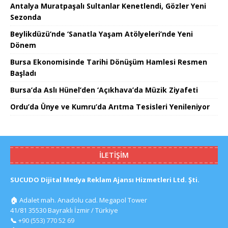
Antalya Muratpaşalı Sultanlar Kenetlendi, Gözler Yeni
Sezonda
Beylikdüzü’nde ‘Sanatla Yaşam Atölyeleri’nde Yeni
Dönem
Bursa Ekonomisinde Tarihi Dönüşüm Hamlesi Resmen
Başladı
Bursa’da Aslı Hünel’den ‘Açıkhava’da Müzik Ziyafeti
Ordu’da Ünye ve Kumru’da Arıtma Tesisleri Yenileniyor
İLETIŞIM
SUCUDO Dijital Medya Reklam Ajansı Hizmetleri Ltd. Şti.
🏠
Adalet mah. Anadolu cad. Megapol Tower
41/81 35530 Bayraklı İzmir / Türkiye
📞
+90 (553) 770 52 69