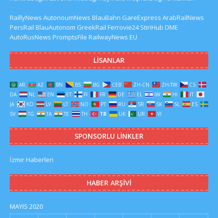
RaillyNews
AutonoumNews
BlauBahn
GareExpress
ArabRailNews
PersRail
BlauAutonom
GreekRail
Ferrovie24
StiriHub
DME
AutoRusNews
PromptsFile
RailwayNews EU
LISANLAR
AR
AZ
BN
BS
BG
CEB
ZH-CN
ZH-TW
CS
DA
NL
EN
ET
FI
FR
DE
EL
IW
HI
IT
JA
KO
LV
LT
NO
PT
RU
SR
SK
SL
ES
SV
TG
TA
TE
TH
TR
UK
UR
VI
SPONSORLU LINKLER
İzmir Haberleri
HABER ARŞIVI
MAYIS 2020