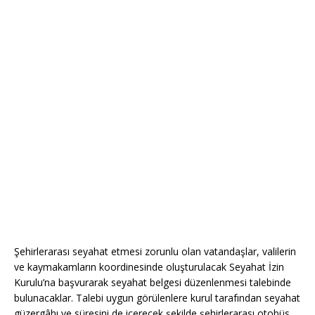
Şehirlerarası seyahat etmesi zorunlu olan vatandaşlar, valilerin
ve kaymakamların koordinesinde oluşturulacak Seyahat İzin
Kurulu’na başvurarak seyahat belgesi düzenlenmesi talebinde
bulunacaklar. Talebi uygun görülenlere kurul tarafından seyahat
güzergâhı ve süresini de içerecek şekilde şehirlerarası otobüs