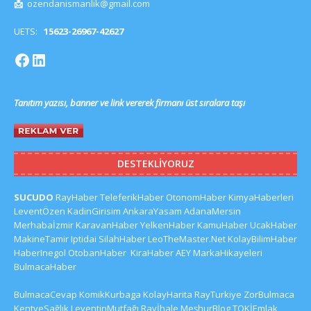
📩
ozendanismanlik@gmail.com
UETS:
15623-26967-42627
Tanıtım yazısı, banner ve link vererek firmanı üst sıralara taşı
DESTEKLIYORUZ
SUCUDO
RayHaber
TeleferikHaber
OtonomHaber
KimyaHaberleri
LeventÖzen
KadinGirisim
AnkaraYasam
AdanaMersin
Merhabaİzmir
KaravanHaber
YelkenHaber
KamuHaber
UcakHaber
MakineTamir
Iptidai
SilahHaber
LeoTheMaster.Net
KolayBilimHaber
HaberInegol
OtobanHaber
KiraHaber
AEY
MarkaHikayeleri
BulmacaHaber
BulmacaCevap
KomikKurbaga
KolayHarita
RayTurkiye
ZorBulmaca
KentveSağlık
LeventinMutfağı
Rayİhale
MeşhurBlog
TOKİEmlak