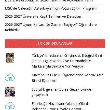
LGS 1. Nakil Sonuçları 2026 Takvimi ve Açıklanma Tarihi
MSÜ’de Geleceğin Astsubayları için Yoğun Eğitim Programı
2026-2027 Üniversite Kayıt Tarihleri ve Detayları
2026-2027 Uyum Haftası Ne Zaman Başlıyor? Öğrencilere
Rehberlik
EN ÇOK OKUNANLAR
Türkiye’nin Yükselen Girişimcisi: Ertuğrul Gazi
Şener, Egş Kozmetik ve Dermadelete
Markalarıyla Sektöre Yön Veriyor
Maltepe Yaz Okulu Öğrencilerine Yönelik Afet
Bilinci Eğitimleri
650 yıllık gelenek Bursa Gezek Evi’nde
yaşayacak
Esenboğa Havaalanı Yolunda Yıllardır
Beklenen Proje Hayata Geçiyor