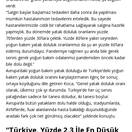
verdi:
“Salgın başlar başlamaz tedavileri daha sonra da yapılması
mümkün hastalarımızın tedavilerini erteledik. Bu sayede
hastanelerimizde ciddi bir rahatlama sağlayarak salgına hazırlık
yapmıştık. Bu dönemde yatak doluluk oranlarını yüzde
70’lerden yüzde 30’lara çektik. Yüzde 80’lere yakın seyreden
yoğun bakım yatak doluluk oranlarımızı da şu an yüzde 60’lara
indirmiş durumdayız. Pandemiye rağmen şu anda bile gerek
servis gerek yoğun bakım odalarımız pandemiden önceki kadar
bile dolu değil.”
Avrupa’daki yoğun bakım yatak doluluğu ile Türkiye’deki yoğun
bakım yatak doluluk oranını karşılaştırmanın ilginç bir sonuç
ortaya koyduğunu dile getiren Koca, “Genel yatak doluluk oranı
olarak, ülkemiz çok iyi durumda. Türkiye’de her üç servis
yatağından sadece bir tanesi doludur, iki tanesi boştur.
Avrupa’da bütün yatakların dolu halde olduğu, stadyumlarda,
AVM’lerde, fuar alanlarında hasta bakıldığı düşünüldüğünde
aradaki fark çok net görülmüş olacaktır” şeklinde konuştu.
“Türkiye, Yüzde 2,3 İle En Düşük