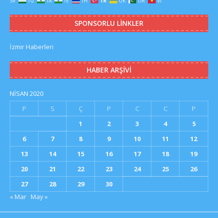
SV
TG
TA
TE
TH
TR
UK
UR
VI
SPONSORLU LINKLER
İzmir Haberleri
HABER ARŞIVI
NISAN 2020
P
S
Ç
P
C
C
P
1
2
3
4
5
6
7
8
9
10
11
12
13
14
15
16
17
18
19
20
21
22
23
24
25
26
27
28
29
30
« Mar
May »