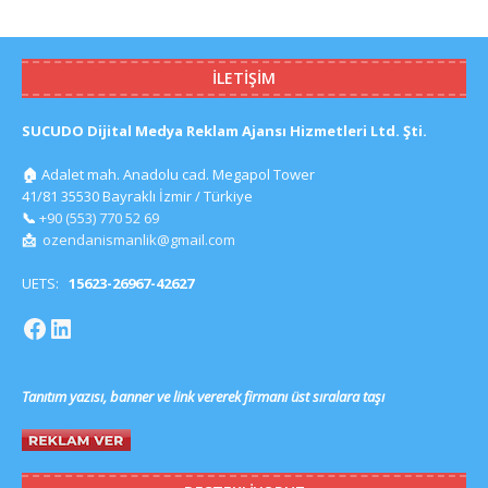
İLETIŞIM
SUCUDO Dijital Medya Reklam Ajansı Hizmetleri Ltd. Şti.
🏠
Adalet mah. Anadolu cad. Megapol Tower
41/81 35530 Bayraklı İzmir / Türkiye
📞
+90 (553) 770 52 69
📩
ozendanismanlik@gmail.com
UETS:
15623-26967-42627
Tanıtım yazısı, banner ve link vererek firmanı üst sıralara taşı