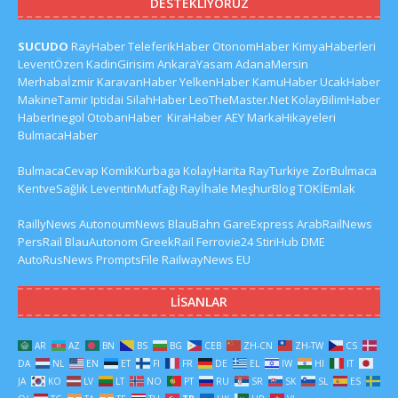
DESTEKLIYORUZ
SUCUDO
RayHaber
TeleferikHaber
OtonomHaber
KimyaHaberleri
LeventÖzen
KadinGirisim
AnkaraYasam
AdanaMersin
Merhabaİzmir
KaravanHaber
YelkenHaber
KamuHaber
UcakHaber
MakineTamir
Iptidai
SilahHaber
LeoTheMaster.Net
KolayBilimHaber
HaberInegol
OtobanHaber
KiraHaber
AEY
MarkaHikayeleri
BulmacaHaber
BulmacaCevap
KomikKurbaga
KolayHarita
RayTurkiye
ZorBulmaca
KentveSağlık
LeventinMutfağı
Rayİhale
MeşhurBlog
TOKİEmlak
RaillyNews
AutonoumNews
BlauBahn
GareExpress
ArabRailNews
PersRail
BlauAutonom
GreekRail
Ferrovie24
StiriHub
DME
AutoRusNews
PromptsFile
RailwayNews EU
LISANLAR
AR
AZ
BN
BS
BG
CEB
ZH-CN
ZH-TW
CS
DA
NL
EN
ET
FI
FR
DE
EL
IW
HI
IT
JA
KO
LV
LT
NO
PT
RU
SR
SK
SL
ES