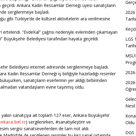
7 Üniversite Kayıt Tarihleri ve Detayları
EĞITIM
Gerç
a geçirdi. Ankara Kadın Ressamlar Derneği üyesi sanatçıların
7 Uyum Haftası Ne Zaman Başlıyor? Öğrencilere Rehberlik
inde sergilenmeye başladı.
2026 
 gibi Türkiye’de de kültürel aktivitelerin ara verilmesine
Tarih
Keçiö
eri ertelendi. “EvdeKal” çağrısı nedeniyle evlerinden çıkamayan
n Doktoru ve Mühendislik Birliği: Yeni Nesil Sağlık Uzmanları
” Büyükşehir Belediyesi tarafından hayata geçirildi.
LGS 1
Tarih
Kadınların Okuma Azmi İlham Kaynağı Oldu
EĞITIM
MSÜ’d
Prog
 Sonuçlarının Açıklanma Tarihi Belli Oldu
EĞITIM
ehir Belediyesi internet adresinde sergilenmeye başladı.
2026-
ara Kadın Ressamlar Derneği iş birliğiyle hazırladığı resimler
ğretmen Atama Sonuçlarının Açıklanması
EĞITIM
luşurken, sanatçıların eserlerinin yer aldığı birbirinden
2026
Dönem Sınav Sonuçları ve Öğrenme Rehberi
EĞITIM
kalmadan vatandaşların evine taşınmış oldu.
Öğren
lerin Mazerete Bağlı Yer Değiştirme Sonucu Nedir?
EĞITIM
Gelec
Yaz Okulu Öğrencilerine Yönelik Afet Bilinci Eğitimleri
EĞITIM
Nesil
yakın sanatçıya ait toplam 127 eser, Ankara Büyükşehir
Konak
nkara.bel.tr
) sergilenirken, #sanatiyileştirir ve
Oldu
esim sergisi sanatseverlerden de tam not aldı.
DGS 2
ve Madrid’de de sergilenen resimler bu kez sanal ortamda