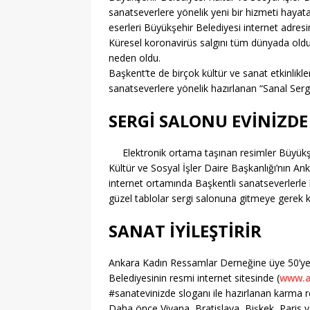
[ 06/08/2026 ]
2026-202
sanatseverlere yönelik yeni bir hizmeti hayat
[ 06/08/2026 ]
2026-202
eserleri Büyükşehir Belediyesi internet adres
Küresel koronavirüs salgını tüm dünyada olduğu
EĞITIM
neden oldu.
Başkent’te de birçok kültür ve sanat etkinlikl
[ 06/08/2026 ]
Geleceği
sanatseverlere yönelik hazırlanan “Sanal Sergi
EĞITIM
SERGİ SALONU EVİNİZDE
[ 06/08/2026 ]
Konaklı 
[ 06/08/2026 ]
DGS 2026
Elektronik ortama taşınan resimler Büyükş
Kültür ve Sosyal İşler Daire Başkanlığı’nın Ank
[ 06/08/2026 ]
İl İçi Ö
internet ortamında Başkentli sanatseverlerle bu
[ 06/08/2026 ]
AÖL 3. 
güzel tablolar sergi salonuna gitmeye gerek 
[ 06/08/2026 ]
Öğretmen
SANAT İYİLEŞTİRİR
[ 07/08/2026 ]
Maltepe 
Ankara Kadın Ressamlar Derneğine üye 50’ye 
Belediyesinin resmi internet sitesinde (
www.a
#sanatevinizde sloganı ile hazırlanan karma r
Daha önce Viyana, Bratislava, Bişkek, Paris 