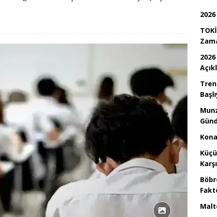
2026
TOKİ
Zam
2026
Açık
Tren
Başlı
Munz
Günd
Konak
Küçü
Karş
Böbr
Fakt
Malt