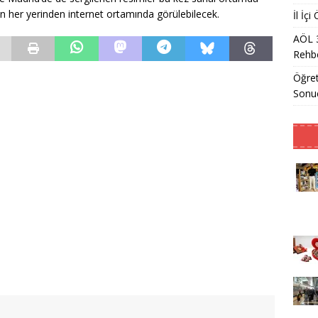
n her yerinden internet ortamında görülebilecek.
İl İç
AÖL 
Rehbe
Öğret
Sonu