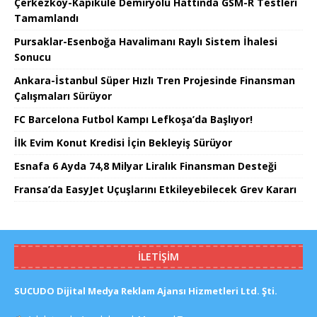
Çerkezköy-Kapıkule Demiryolu Hattında GSM-R Testleri
Tamamlandı
Pursaklar-Esenboğa Havalimanı Raylı Sistem İhalesi
Sonucu
Ankara-İstanbul Süper Hızlı Tren Projesinde Finansman
Çalışmaları Sürüyor
FC Barcelona Futbol Kampı Lefkoşa’da Başlıyor!
İlk Evim Konut Kredisi İçin Bekleyiş Sürüyor
Esnafa 6 Ayda 74,8 Milyar Liralık Finansman Desteği
Fransa’da EasyJet Uçuşlarını Etkileyebilecek Grev Kararı
İLETIŞIM
SUCUDO Dijital Medya Reklam Ajansı Hizmetleri Ltd. Şti.