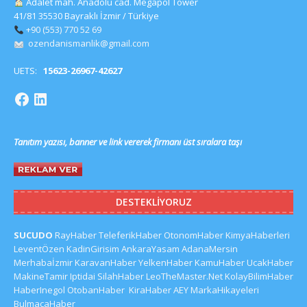
Adalet mah. Anadolu cad. Megapol Tower
41/81 35530 Bayraklı İzmir / Türkiye
+90 (553) 770 52 69
ozendanismanlik@gmail.com
UETS:
15623-26967-42627
Tanıtım yazısı, banner ve link vererek firmanı üst sıralara taşı
DESTEKLIYORUZ
SUCUDO
RayHaber
TeleferikHaber
OtonomHaber
KimyaHaberleri
LeventÖzen
KadinGirisim
AnkaraYasam
AdanaMersin
Merhabaİzmir
KaravanHaber
YelkenHaber
KamuHaber
UcakHaber
MakineTamir
Iptidai
SilahHaber
LeoTheMaster.Net
KolayBilimHaber
HaberInegol
OtobanHaber
KiraHaber
AEY
MarkaHikayeleri
BulmacaHaber