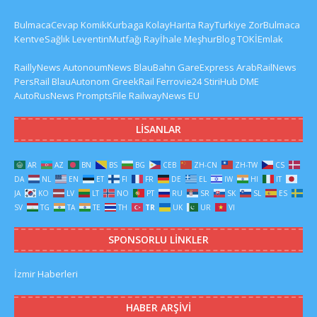
BulmacaCevap
KomikKurbaga
KolayHarita
RayTurkiye
ZorBulmaca
KentveSağlık
LeventinMutfağı
Rayİhale
MeşhurBlog
TOKİEmlak
RaillyNews
AutonoumNews
BlauBahn
GareExpress
ArabRailNews
PersRail
BlauAutonom
GreekRail
Ferrovie24
StiriHub
DME
AutoRusNews
PromptsFile
RailwayNews EU
LISANLAR
AR
AZ
BN
BS
BG
CEB
ZH-CN
ZH-TW
CS
DA
NL
EN
ET
FI
FR
DE
EL
IW
HI
IT
JA
KO
LV
LT
NO
PT
RU
SR
SK
SL
ES
SV
TG
TA
TE
TH
TR
UK
UR
VI
SPONSORLU LINKLER
İzmir Haberleri
HABER ARŞIVI