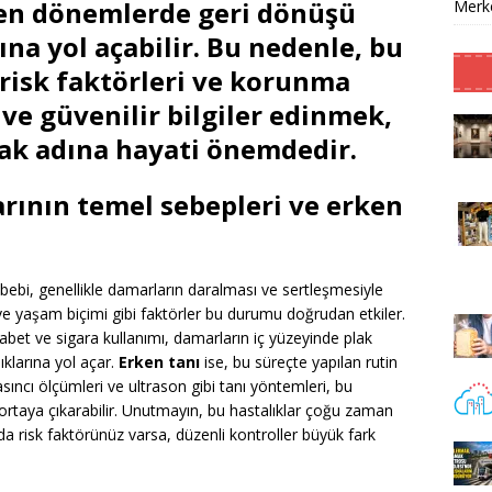
yen dönemlerde geri dönüşü
Merke
na yol açabilir. Bu nedenle, bu
, risk faktörleri ve korunma
 ve güvenilir bilgiler edinmek,
ak adına hayati önemdedir.
arının temel sebepleri ve erken
bebi, genellikle damarların daralması ve sertleşmesiyle
ve yaşam biçimi gibi faktörler bu durumu doğrudan etkiler.
yabet ve sigara kullanımı, damarların iç yüzeyinde plak
klarına yol açar.
Erken tanı
ise, bu süreçte yapılan rutin
sıncı ölçümleri ve ultrason gibi tanı yöntemleri, bu
ri ortaya çıkarabilir. Unutmayın, bu hastalıklar çoğu zaman
zda risk faktörünüz varsa, düzenli kontroller büyük fark