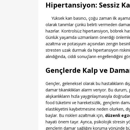
Hipertansiyon: Sessiz Ka
Yüksek kan basıncı, çoğu zaman ilk aşama
olarak tanımlar çünkü belirti vermeden damar d
hazırlar. Kontrolsüz hipertansiyon, böbrek hasa
Günlük yaşamda uzmanların önerdiği önlemle
azaltma ve potasyum açısından zengin besinler 
stresten uzak durmak da hipertansiyon riskini 
alındığında, ciddi sonuçların engellendiğini gös
Gençlerde Kalp ve Damar
Gençler, geleneksel olarak bu hastalıkların d
damar tıkanıklıkları alarm veriyor. Bu durum, 
alışkanlıkların hızla yaygınlaşmasıyla doğrudan b
food tüketimi ve hareketsizlik, gençlerin dama
elastikiyetini kaybetmesine neden olurken, 
başlar. Bu riskleri azaltmak için,
düzenli eg
hayati önem taşır. Ayrıca, psikolojik stresin 
gençlerin damar sağlığını koruma yönünde bü