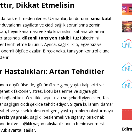
ttır, Dikkat Etmelisin
da fark edilmeden ilerler. Uzmanlar, bu durumu
sinsi katil
uvarlarını zayıflatır ve ciddi sağlık sorunlarına zemin
rı, beyin kanaması ve kalp krizi riskini katlanarak artırır.
r arasında,
düzenli tansiyon takibi
, tuz tüketimini
tercih etme bulunur. Ayrıca, sağlıklı kilo, egzersiz ve
önemli ölçüde azaltır. Birçok vaka, tansiyon kontrol altına
terir.
 Hastalıkları: Artan Tehditler
ışında düşünülse de, günümüzde genç yaşta kalp krizi ve
genetik faktörler, stres, kötü beslenme ve sigara gibi
ağlantılıdır. Özellikle, aşırı tuzlu ve şekerli yiyecekler, fast
r sağlığını ciddi şekilde tehdit ediyor. Sigara kullanımı damar
diyabet ve yüksek kolesterol genç yaşta problem oluşturmaya
zersiz yapmak
, sağlıklı beslenmek ve sigarayı bırakmak
yönetimi ve sağlıklı yaşam alışkanlıklarının benimsenmesi,
Edir
yük avantaj sağlar.