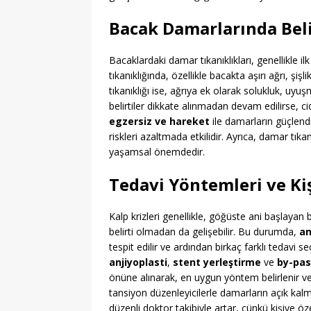
Bacak Damarlarında Belir
Bacaklardaki damar tıkanıklıkları, genellikle il
tıkanıklığında, özellikle bacakta aşırı ağrı, şi
tıkanıklığı ise, ağrıya ek olarak solukluk, u
belirtiler dikkate alınmadan devam edilirse, c
egzersiz ve hareket
ile damarların güçlendi
riskleri azaltmada etkilidir. Ayrıca, damar tık
yaşamsal önemdedir.
Tedavi Yöntemleri ve Ki
Kalp krizleri genellikle, göğüste ani başlayan 
belirti olmadan da gelişebilir. Bu durumda,
an
tespit edilir ve ardından birkaç farklı tedavi 
anjiyoplasti
,
stent yerleştirme
ve
by-pas
önüne alınarak, en uygun yöntem belirlenir ve u
tansiyon düzenleyicilerle damarların açık kalm
düzenli doktor takibiyle artar, çünkü kişiye öz