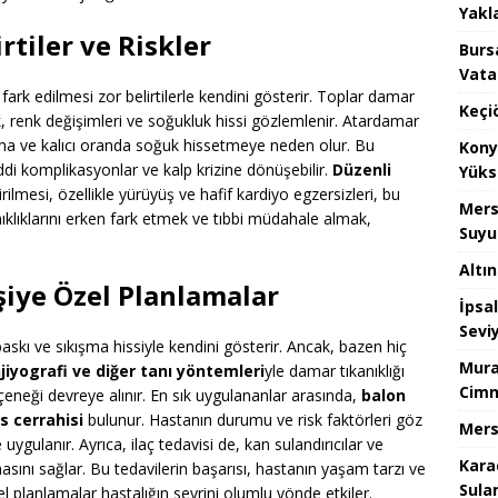
Yakla
tiler ve Riskler
Burs
Vata
k fark edilmesi zor belirtilerle kendini gösterir. Toplar damar
Keçi
şlik, renk değişimleri ve soğukluk hissi gözlemlenir. Atardamar
yuşma ve kalıcı oranda soğuk hissetmeye neden olur. Bu
Kony
iddi komplikasyonlar ve kalp krizine dönüşebilir.
Düzenli
Yüks
rilmesi, özellikle yürüyüş ve hafif kardiyo egzersizleri, bu
Mers
anıklıklarını erken fark etmek ve tıbbi müdahale almak,
Suyu
Altı
şiye Özel Planlamalar
İpsa
Sevi
baskı ve sıkışma hissiyle kendini gösterir. Ancak, bazen hiç
Mura
jiyografi ve diğer tanı yöntemleri
yle damar tıkanıklığı
Cimn
seçeneği devreye alınır. En sık uygulananlar arasında,
balon
s cerrahisi
bulunur. Hastanın durumu ve risk faktörleri göz
Mers
ygulanır. Ayrıca, ilaç tedavisi de, kan sulandırıcılar ve
Kara
asını sağlar. Bu tedavilerin başarısı, hastanın yaşam tarzı ve
Sula
el planlamalar hastalığın seyrini olumlu yönde etkiler.