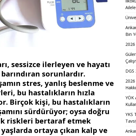
İlkok
Ailel
 Sonuçları Heyecanla Bekleniyor
EĞITIM
Ünive
 Tercih Süreci ve Taban Puanlar Hakkında Bilmeniz Gerekenler
Ankar
Bin Y
as Artık Tamamen Mobil Uyumlu Olarak Kullanıma Sunuluyor
2026 
Güle
ih Sürecinde Uzmandan Önemli Tavsiyeler ve Uyarılar
EĞITIM
Çalış
rı, sessizce ilerleyen ve hayatı
DGS 2
a Ücretsiz Sağlık ve Yaşam Danışma Merkezi Açıldı
MANŞET
r barındıran sorunlardır.
2026 
mın stres, yanlış beslenme ve
i Arsa Ofisi ile Kırklareli Satılık Arsa ve Edirne Satılık Arsa Yatırım
Hakkı
leri, bu hastalıkların hızla
YÖK 
. Birçok kişi, bu hastalıkların
Kulla
şamını sürdürüyor; oysa doğru
YKS 
k riskleri bertaraf etmek
Tavsi
yaşlarda ortaya çıkan kalp ve
Ankar