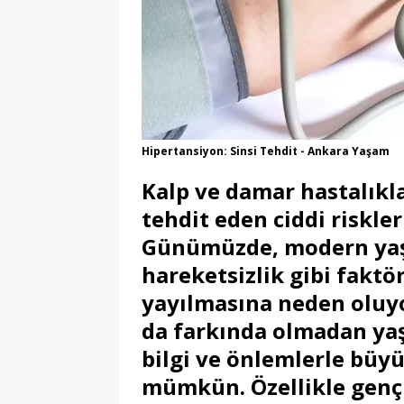
[ 28/07/2026 ]
DGS 2026
[ 28/07/2026 ]
2026 YKS
EĞITIM
[ 28/07/2026 ]
YÖK Atl
EĞITIM
Hipertansiyon: Sinsi Tehdit - Ankara Yaşam
[ 28/07/2026 ]
YKS Terc
Kalp ve damar hastalıkla
[ 28/07/2026 ]
Ankara’d
tehdit eden ciddi riskle
Günümüzde, modern yaşa
[ 01/08/2026 ]
Yeşil Vad
hareketsizlik gibi faktör
Fırsatları
GENEL
yayılmasına neden oluyor
da farkında olmadan ya
bilgi ve önlemlerle büyü
mümkün. Özellikle genç 