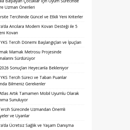
ula Başlayan Çocuklar İçin Uyum Sürecinde
ere Uzman Önerileri
rsite Tercihinde Güncel ve Etkili Yeni Kriterler
a’da Arıcılara Modern Kovan Desteği ile 5
eni Kovan
YKS Tercih Dönemi Başlangıçları ve İpuçları
rmak Mamak Metrosu Projesinde
malarını Sürdürüyor
026 Sonuçları Heyecanla Bekleniyor
YKS Tercih Süreci ve Taban Puanlar
nda Bilmeniz Gerekenler
Atlas Artık Tamamen Mobil Uyumlu Olarak
nıma Sunuluyor
Tercih Sürecinde Uzmandan Önemli
yeler ve Uyarılar
a’da Ücretsiz Sağlık ve Yaşam Danışma