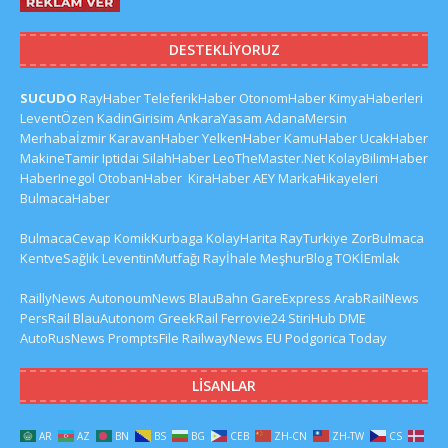
DESTEKLIYORUZ
SUCUDO
RayHaber
TeleferikHaber
OtonomHaber
KimyaHaberleri
LeventÖzen
KadinGirisim
AnkaraYasam
AdanaMersin
Merhabaİzmir
KaravanHaber
YelkenHaber
KamuHaber
UcakHaber
MakineTamir
Iptidai
SilahHaber
LeoTheMaster.Net
KolayBilimHaber
HaberInegol
OtobanHaber
KiraHaber
AEY
MarkaHikayeleri
BulmacaHaber
BulmacaCevap
KomikKurbaga
KolayHarita
RayTurkiye
ZorBulmaca
KentveSağlık
LeventinMutfağı
Rayİhale
MeşhurBlog
TOKİEmlak
RaillyNews
AutonoumNews
BlauBahn
GareExpress
ArabRailNews
PersRail
BlauAutonom
GreekRail
Ferrovie24
StiriHub
DME
AutoRusNews
PromptsFile
RailwayNews EU
Podgorica Today
LISANLAR
AR
AZ
BN
BS
BG
CEB
ZH-CN
ZH-TW
CS