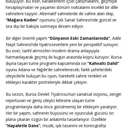
buluşuyor. Bu eser, karakterlerin içsel çatışmalarını, geçmişle
hesaplaşmaları ve yaşamın dönüm noktalarını incelikli bir dille
sahnelere taşıyor. Alternatif sahnelerde de sahne alan ekip,
“Mağara Kadını”
oyununu Çek Sanat Sahnesi’nde güncel ve
sıra dışı bir bakışla sunmaya devam ediyor.
Bir diğer önemli yapım
“Dünyanın Eski Zamanlarında”
, Adile
Naşit Sahnesi’nde tiyatroseverlere yeni bir perspektif sunuyor.
Bu eser, tarihî atmosferi modern drama anlayışıyla
harmanlayarak geçmiş ile bugün arasında köprü kuruyor. Bursa
dışına taşan turne programı kapsamında ise
“Kahvaltı Dahil”
oyunu Adana ve Niğde’de sahnelenecek; farklı şehirlerdeki
izleyicilerle buluşan bu oyun, hareketli sahne renkleri ve
etkileyici karakter portreleriyle dikkat çekiyor.
Bu sezon, Bursa Devlet Tiyatrosu’nun sanatsal vizyonu, zengin
repertuvarı ve geniş izleyici kitlesine ulaşan turne
programlarıyla daha önce görülmemiş bir etkileşim yaratıyor.
Her bir yapım, sahnenin büyüsünü ve oyunculuk gücünü ön
plana çıkaran özgün bir anlatımla tasarlanıyor. Özellikle
“Hayaletle Dans”
, müzik, ışık tasarımı ve koreografiyi