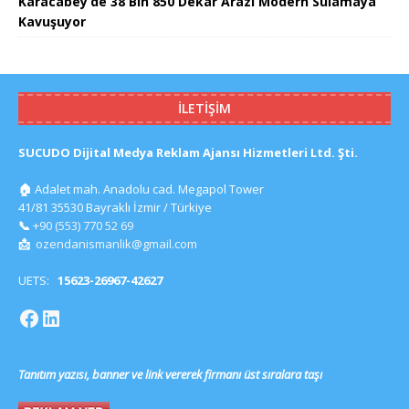
Karacabey’de 38 Bin 850 Dekar Arazi Modern Sulamaya
Kavuşuyor
İLETIŞIM
SUCUDO Dijital Medya Reklam Ajansı Hizmetleri Ltd. Şti.
🏠
Adalet mah. Anadolu cad. Megapol Tower
41/81 35530 Bayraklı İzmir / Türkiye
📞
+90 (553) 770 52 69
📩
ozendanismanlik@gmail.com
UETS:
15623-26967-42627
Tanıtım yazısı, banner ve link vererek firmanı üst sıralara taşı