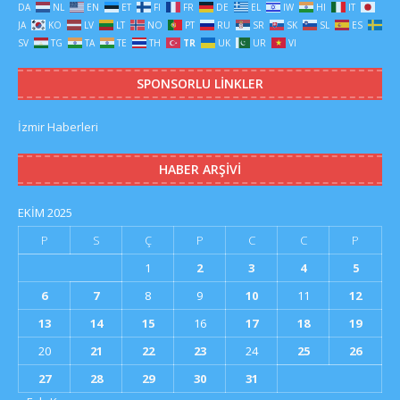
DA
NL
EN
ET
FI
FR
DE
EL
IW
HI
IT
JA
KO
LV
LT
NO
PT
RU
SR
SK
SL
ES
SV
TG
TA
TE
TH
TR
UK
UR
VI
SPONSORLU LINKLER
İzmir Haberleri
HABER ARŞIVI
EKIM 2025
P
S
Ç
P
C
C
P
1
2
3
4
5
6
7
8
9
10
11
12
13
14
15
16
17
18
19
20
21
22
23
24
25
26
27
28
29
30
31