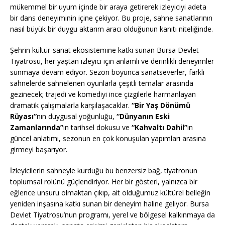
mükemmel bir uyum içinde bir araya getirerek izleyiciyi adeta
bir dans deneyiminin içine çekiyor. Bu proje, sahne sanatlarının
nasıl büyük bir duygu aktarım aracı olduğunun kanıtı niteliğinde.
Şehrin kültür-sanat ekosistemine katkı sunan Bursa Devlet
Tiyatrosu, her yaştan izleyici için anlamlı ve derinlikli deneyimler
sunmaya devam ediyor. Sezon boyunca sanatseverler, farklı
sahnelerde sahnelenen oyunlarla çeşitli temalar arasında
gezinecek; trajedi ve komediyi ince çizgilerle harmanlayan
dramatik çalışmalarla karşılaşacaklar.
“Bir Yaş Dönümü
Rüyası”
nın duygusal yoğunluğu,
“Dünyanın Eski
Zamanlarında”
ın tarihsel dokusu ve
“Kahvaltı Dahil”
ın
güncel anlatımı, sezonun en çok konuşulan yapımları arasına
girmeyi başarıyor.
İzleyicilerin sahneyle kurduğu bu benzersiz bağ, tiyatronun
toplumsal rolünü güçlendiriyor. Her bir gösteri, yalnızca bir
eğlence unsuru olmaktan çıkıp, ait olduğumuz kültürel belleğin
yeniden inşasına katkı sunan bir deneyim haline geliyor. Bursa
Devlet Tiyatrosu’nun programı, yerel ve bölgesel kalkınmaya da