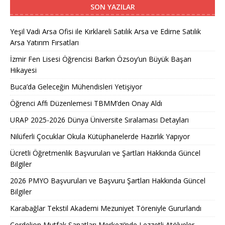
SON YAZILAR
Yeşil Vadi Arsa Ofisi ile Kırklareli Satılık Arsa ve Edirne Satılık
Arsa Yatırım Fırsatları
İzmir Fen Lisesi Öğrencisi Barkın Özsoy’un Büyük Başarı
Hikayesi
Buca’da Geleceğin Mühendisleri Yetişiyor
Öğrenci Affı Düzenlemesi TBMM’den Onay Aldı
URAP 2025-2026 Dünya Üniversite Sıralaması Detayları
Nilüferli Çocuklar Okula Kütüphanelerde Hazırlık Yapıyor
Ücretli Öğretmenlik Başvuruları ve Şartları Hakkında Güncel
Bilgiler
2026 PMYO Başvuruları ve Başvuru Şartları Hakkında Güncel
Bilgiler
Karabağlar Tekstil Akademi Mezuniyet Töreniyle Gururlandı
Cordelion Mutfak Sanatları Merkezi’nde Lezzetli Atölyeler