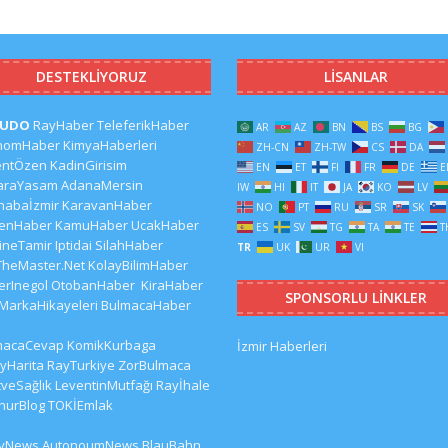
DESTEKLIYORUZ
LISANLAR
CUDO
RayHaber
TeleferikHaber
AR
AZ
BN
BS
BG
nomHaber
KimyaHaberleri
ZH-CN
ZH-TW
CS
DA
entÖzen
KadinGirisim
EN
ET
FI
FR
DE
E
araYasam
AdanaMersin
IW
HI
IT
JA
KO
LV
habaİzmir
KaravanHaber
NO
PT
RU
SR
SK
kenHaber
KamuHaber
UcakHaber
ES
SV
TG
TA
TE
T
ineTamir
Iptidai
SilahHaber
TR
UK
UR
VI
TheMaster.Net
KolayBilimHaber
erInegol
OtobanHaber
KiraHaber
SPONSORLU LINKLER
MarkaHikayeleri
BulmacaHaber
macaCevap
KomikKurbaga
İzmir Haberleri
yHarita
RayTurkiye
ZorBulmaca
veSağlık
LeventinMutfağı
Rayİhale
hurBlog
TOKİEmlak
lyNews
AutonoumNews
BlauBahn