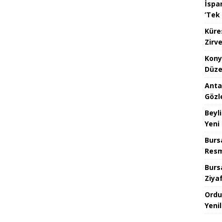
İspan
’Tek 
Küre
Zirve
Kony
Düze
Anta
Gözl
Beyl
Yeni
Burs
Resm
Burs
Ziya
Ordu
Yeni