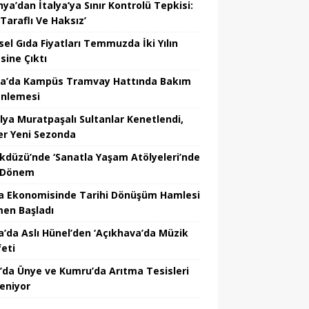
ya’dan İtalya’ya Sınır Kontrolü Tepkisi:
Taraflı Ve Haksız’
sel Gıda Fiyatları Temmuzda İki Yılın
sine Çıktı
a’da Kampüs Tramvay Hattında Bakım
nlemesi
lya Muratpaşalı Sultanlar Kenetlendi,
er Yeni Sezonda
ikdüzü’nde ‘Sanatla Yaşam Atölyeleri’nde
 Dönem
a Ekonomisinde Tarihi Dönüşüm Hamlesi
en Başladı
a’da Aslı Hünel’den ‘Açıkhava’da Müzik
feti
’da Ünye ve Kumru’da Arıtma Tesisleri
leniyor