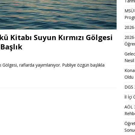
Tarih
Kadınların Okuma Azmi İlham Kaynağı Oldu
EĞITIM
MSÜ’d
Prog
 Sonuçlarının Açıklanma Tarihi Belli Oldu
EĞITIM
2026-
ğretmen Atama Sonuçlarının Açıklanması
EĞITIM
kü Kitabı Suyun Kırmızı Gölgesi
2026
Dönem Sınav Sonuçları ve Öğrenme Rehberi
EĞITIM
Öğren
 Başlık
lerin Mazerete Bağlı Yer Değiştirme Sonucu Nedir?
EĞITIM
Gelec
Yaz Okulu Öğrencilerine Yönelik Afet Bilinci Eğitimleri
EĞITIM
Nesil
 Gölgesi, raflarda yayımlanıyor. Publiye özgün başlıkla
Konak
Oldu
DGS 2
İl İç
AÖL 
Rehbe
Öğret
Sonu