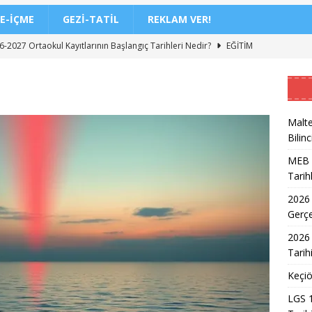
E-İÇME
GEZI-TATIL
REKLAM VER!
-2027 Ortaokul Kayıtlarının Başlangıç Tarihleri Nedir?
EĞITIM
DİL/2 Sınavı Ne Zaman ve Saat Kaçta Gerçekleşecek?
EĞITIM
 3. Dönem Sınav Sonuçları Açıklama Tarihi Belirlendi mi?
Malte
Bilinc
de Aileler İçin Etkili Ebeveynlik Eğitimi
EĞITIM
MEB 2
akil Sonuçları 2026 Takvimi ve Açıklanma Tarihi
EĞITIM
Tarih
eleceğin Astsubayları için Yoğun Eğitim Programı
EĞITIM
2026
7 Üniversite Kayıt Tarihleri ve Detayları
EĞITIM
Gerç
7 Uyum Haftası Ne Zaman Başlıyor? Öğrencilere Rehberlik
2026 
Tarih
Keçiö
n Doktoru ve Mühendislik Birliği: Yeni Nesil Sağlık Uzmanları
LGS 1