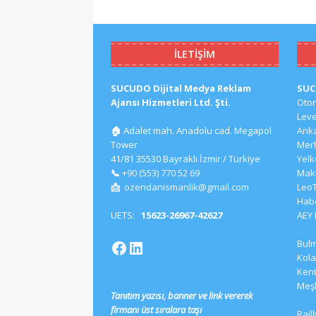
İLETIŞIM
SUCUDO Dijital Medya Reklam
SU
Ajansı Hizmetleri Ltd. Şti.
Oto
Lev
🏠
Adalet mah. Anadolu cad. Megapol
Ank
Tower
Mer
41/81 35530 Bayraklı İzmir / Türkiye
Yel
📞
+90 (553) 770 52 69
Mak
📩
ozendanismanlik@gmail.com
Leo
Hab
UETS:
15623-26967-42627
AEY
Bul
Kola
Kent
Meş
Tanıtım yazısı, banner ve link vererek
firmanı üst sıralara taşı
Rail