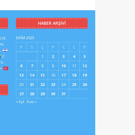
HABER ARŞIVI
EKIM 2025
CEB
NL
P
S
Ç
P
C
C
P
L
1
2
3
4
5
LT
SL
6
7
8
9
10
11
12
H
13
14
15
16
17
18
19
20
21
22
23
24
25
26
27
28
29
30
31
« Eyl
Kas »