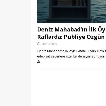
[ 06/08/2026 ]
Konaklı 
[ 06/08/2026 ]
DGS 2026
[ 06/08/2026 ]
İl İçi Ö
Deniz Mahabad’ın İlk Öy
[ 06/08/2026 ]
AÖL 3. 
Raflarda: Publiye Özgün
[ 06/08/2026 ]
Öğretmen
06/10/2025
[ 07/08/2026 ]
Maltepe 
Deniz Mahabad’ın ilk öykü kitabı Suyun Kırmızı
edebiyat severlere özel bir deneyim sunuyor.
🔺