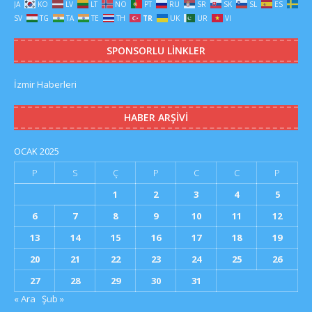
JA
KO
LV
LT
NO
PT
RU
SR
SK
SL
ES
SV
TG
TA
TE
TH
TR
UK
UR
VI
SPONSORLU LINKLER
İzmir Haberleri
HABER ARŞIVI
OCAK 2025
P
S
Ç
P
C
C
P
1
2
3
4
5
6
7
8
9
10
11
12
13
14
15
16
17
18
19
20
21
22
23
24
25
26
27
28
29
30
31
« Ara
Şub »