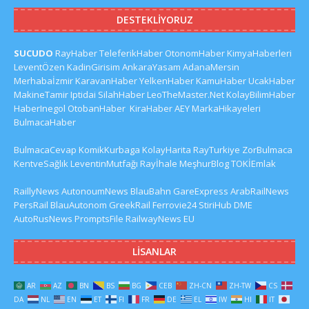
DESTEKLIYORUZ
SUCUDO
RayHaber
TeleferikHaber
OtonomHaber
KimyaHaberleri
LeventÖzen
KadinGirisim
AnkaraYasam
AdanaMersin
Merhabaİzmir
KaravanHaber
YelkenHaber
KamuHaber
UcakHaber
MakineTamir
Iptidai
SilahHaber
LeoTheMaster.Net
KolayBilimHaber
HaberInegol
OtobanHaber
KiraHaber
AEY
MarkaHikayeleri
BulmacaHaber
BulmacaCevap
KomikKurbaga
KolayHarita
RayTurkiye
ZorBulmaca
KentveSağlık
LeventinMutfağı
Rayİhale
MeşhurBlog
TOKİEmlak
RaillyNews
AutonoumNews
BlauBahn
GareExpress
ArabRailNews
PersRail
BlauAutonom
GreekRail
Ferrovie24
StiriHub
DME
AutoRusNews
PromptsFile
RailwayNews EU
LISANLAR
AR
AZ
BN
BS
BG
CEB
ZH-CN
ZH-TW
CS
DA
NL
EN
ET
FI
FR
DE
EL
IW
HI
IT