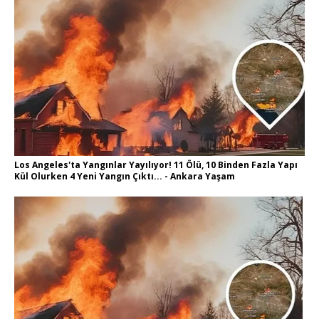
Los Angeles'ta Yangınlar Yayılıyor! 11 Ölü, 10 Binden Fazla Yapı
Kül Olurken 4 Yeni Yangın Çıktı... - Ankara Yaşam