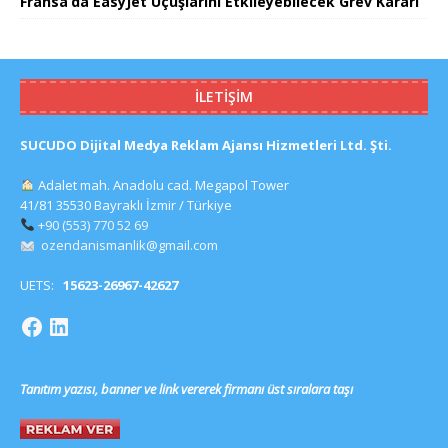
Fransa’da EasyJet Uçuşlarını Etkileyebilecek Grev Kararı
İLETIŞIM
SUCUDO Dijital Medya Reklam Ajansı Hizmetleri Ltd. Şti.
Adalet mah. Anadolu cad. Megapol Tower
41/81 35530 Bayraklı İzmir / Türkiye
+90 (553) 770 52 69
ozendanismanlik@gmail.com
UETS:
15623-26967-42627
Tanıtım yazısı, banner ve link vererek firmanı üst sıralara taşı