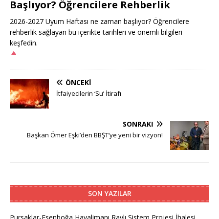
Başlıyor? Öğrencilere Rehberlik
2026-2027 Uyum Haftası ne zaman başlıyor? Öğrencilere
rehberlik sağlayan bu içerikte tarihleri ve önemli bilgileri
keşfedin.
ÖNCEKI
İtfaiyecilerin ‘Su’ İtirafı
SONRAKI
Başkan Ömer Eşki’den BBŞT’ye yeni bir vizyon!
SON YAZILAR
Pursaklar-Esenboğa Havalimanı Raylı Sistem Projesi İhalesi