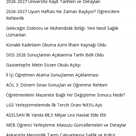
2026-2027 Üniversite Kayıt Tarihleri ve Detayları
2026-2027 Uyum Haftası Ne Zaman Başlıyor? Öğrencilere
Rehberlik
Geleceğin Doktoru ve Mühendislik Birliği: Yeni Nesil Sağlık
Uzmanları
Konaklı Kadınların Okuma Azmi İlham Kaynağı Oldu
DGS 2026 Sonuçlarının Açıklanma Tarihi Belli Oldu
Gaziantep’te Metin Sözen Okulu Açılışı
İl İçi Öğretmen Atama Sonuçlarının Açıklanması
AÖL 3. Dönem Sınav Sonuçları ve Öğrenme Rehberi
Öğretmenlerin Mazerete Bağlı Yer Değiştirme Sonucu Nedir?
LGS Yerleştirmelerinde İlk Tercih Oranı %93’ü Aştı
ASELSAN İlk Yarıda 88,5 Milyar Lira Hasılat Elde Etti
MEB Öğrenci Yerleştirme Kılavuzu Güncellemeleri ve Detaylar
Ankara’da Mevsimlik Tarım Çalışanlarına Sağlık ve Kültür