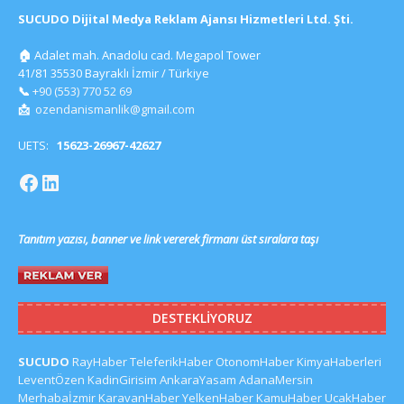
SUCUDO Dijital Medya Reklam Ajansı Hizmetleri Ltd. Şti.
🏠
Adalet mah. Anadolu cad. Megapol Tower
41/81 35530 Bayraklı İzmir / Türkiye
📞
+90 (553) 770 52 69
📩
ozendanismanlik@gmail.com
UETS:
15623-26967-42627
Tanıtım yazısı, banner ve link vererek firmanı üst sıralara taşı
DESTEKLIYORUZ
SUCUDO
RayHaber
TeleferikHaber
OtonomHaber
KimyaHaberleri
LeventÖzen
KadinGirisim
AnkaraYasam
AdanaMersin
Merhabaİzmir
KaravanHaber
YelkenHaber
KamuHaber
UcakHaber