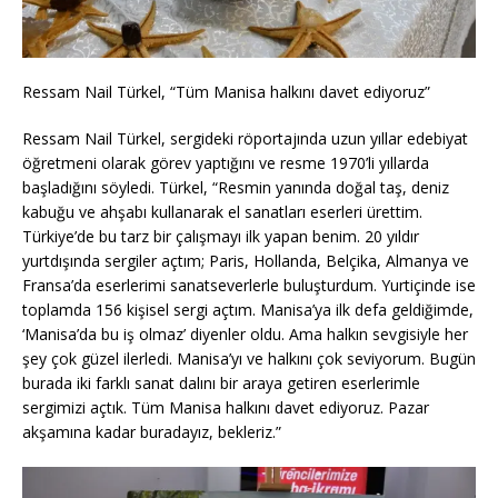
Ressam Nail Türkel, “Tüm Manisa halkını davet ediyoruz”
Ressam Nail Türkel, sergideki röportajında uzun yıllar edebiyat
öğretmeni olarak görev yaptığını ve resme 1970’li yıllarda
başladığını söyledi. Türkel, “Resmin yanında doğal taş, deniz
kabuğu ve ahşabı kullanarak el sanatları eserleri ürettim.
Türkiye’de bu tarz bir çalışmayı ilk yapan benim. 20 yıldır
yurtdışında sergiler açtım; Paris, Hollanda, Belçika, Almanya ve
Fransa’da eserlerimi sanatseverlerle buluşturdum. Yurtiçinde ise
toplamda 156 kişisel sergi açtım. Manisa’ya ilk defa geldiğimde,
‘Manisa’da bu iş olmaz’ diyenler oldu. Ama halkın sevgisiyle her
şey çok güzel ilerledi. Manisa’yı ve halkını çok seviyorum. Bugün
burada iki farklı sanat dalını bir araya getiren eserlerimle
sergimizi açtık. Tüm Manisa halkını davet ediyoruz. Pazar
akşamına kadar buradayız, bekleriz.”