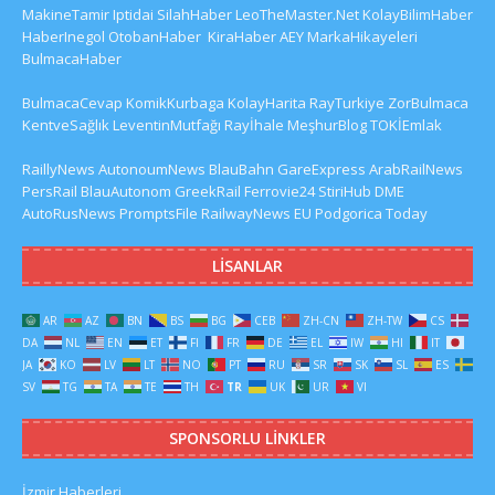
MakineTamir
Iptidai
SilahHaber
LeoTheMaster.Net
KolayBilimHaber
HaberInegol
OtobanHaber
KiraHaber
AEY
MarkaHikayeleri
BulmacaHaber
BulmacaCevap
KomikKurbaga
KolayHarita
RayTurkiye
ZorBulmaca
KentveSağlık
LeventinMutfağı
Rayİhale
MeşhurBlog
TOKİEmlak
RaillyNews
AutonoumNews
BlauBahn
GareExpress
ArabRailNews
PersRail
BlauAutonom
GreekRail
Ferrovie24
StiriHub
DME
AutoRusNews
PromptsFile
RailwayNews EU
Podgorica Today
LISANLAR
AR
AZ
BN
BS
BG
CEB
ZH-CN
ZH-TW
CS
DA
NL
EN
ET
FI
FR
DE
EL
IW
HI
IT
JA
KO
LV
LT
NO
PT
RU
SR
SK
SL
ES
SV
TG
TA
TE
TH
TR
UK
UR
VI
SPONSORLU LINKLER
İzmir Haberleri