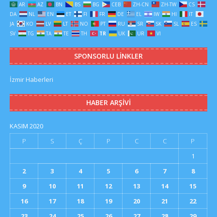
AR
AZ
BN
BS
BG
CEB
ZH-CN
ZH-TW
CS
DA
NL
EN
ET
FI
FR
DE
EL
IW
HI
IT
JA
KO
LV
LT
NO
PT
RU
SR
SK
SL
ES
SV
TG
TA
TE
TH
TR
UK
UR
VI
SPONSORLU LINKLER
İzmir Haberleri
HABER ARŞIVI
KASIM 2020
P
S
Ç
P
C
C
P
1
2
3
4
5
6
7
8
9
10
11
12
13
14
15
16
17
18
19
20
21
22
23
24
25
26
27
28
29