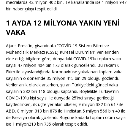
mecralarda 42 milyon 402 bin, TV kanallarında ise 1 milyon 947
bin haber çıkışı tespit edildi.
1 AYDA 12 MİLYONA YAKIN YENİ
VAKA
Ajans Press’in, gisanddata “COVİD-19 Sistem Bilimi ve
Mühendislik Merkezi (CSSE) Küresel Durumları” verilerinden
elde ettiği bilgilere göre, dünyadaki COVID-19’lu toplam vaka
sayısı 47 milyon 404 bin 173 olarak güncellendi. Bu rakam 6
Ekim ile kıyaslandığında Koronavirüse yakalanan toplam vaka
sayısının o dönemde 35 milyon 415 bin 29 olduğu gözlendi.
Veriler anlık olarak artarken, şu an Türkiye’deki güncel vaka
sayısının 382 bin 118 olduğu saptandı. Böylelikle Türkiye’nin
COVID-19’lu kişi sayısı ile dünyada 25’inci sıraya gerilediği
kaydedilirken, ilk üçte yer alan ülkeler; 9 milyon 382 bin 617 ile
ABD, 8 milyon 313 bin 876 ile Hindistan,5 milyon 566 bin 49 ile
de Brezilya olarak gözlendi. Bugüne kadarki toplam ölüm sayısı
ise 1 milyon213 bin 735 olarak tespit edildi.