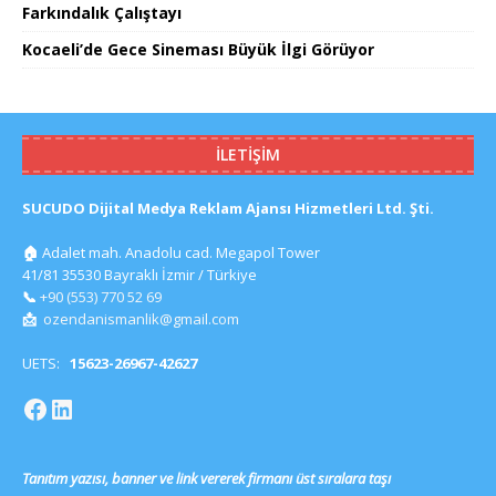
Farkındalık Çalıştayı
Kocaeli’de Gece Sineması Büyük İlgi Görüyor
İLETIŞIM
SUCUDO Dijital Medya Reklam Ajansı Hizmetleri Ltd. Şti.
🏠
Adalet mah. Anadolu cad. Megapol Tower
41/81 35530 Bayraklı İzmir / Türkiye
📞
+90 (553) 770 52 69
📩
ozendanismanlik@gmail.com
UETS:
15623-26967-42627
Tanıtım yazısı, banner ve link vererek firmanı üst sıralara taşı