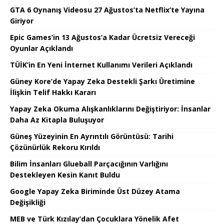
GTA 6 Oynanış Videosu 27 Ağustos’ta Netflix’te Yayına
Giriyor
Epic Games’in 13 Ağustos’a Kadar Ücretsiz Vereceği
Oyunlar Açıklandı
TÜİK’in En Yeni İnternet Kullanımı Verileri Açıklandı
Güney Kore’de Yapay Zeka Destekli Şarkı Üretimine
İlişkin Telif Hakkı Kararı
Yapay Zeka Okuma Alışkanlıklarını Değiştiriyor: İnsanlar
Daha Az Kitapla Buluşuyor
Güneş Yüzeyinin En Ayrıntılı Görüntüsü: Tarihi
Çözünürlük Rekoru Kırıldı
Bilim İnsanları Glueball Parçacığının Varlığını
Destekleyen Kesin Kanıt Buldu
Google Yapay Zeka Biriminde Üst Düzey Atama
Değişikliği
MEB ve Türk Kızılay’dan Çocuklara Yönelik Afet