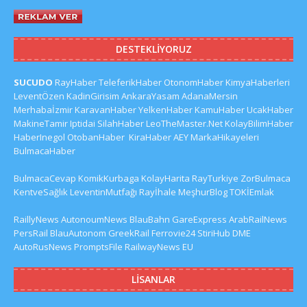
DESTEKLIYORUZ
SUCUDO
RayHaber
TeleferikHaber
OtonomHaber
KimyaHaberleri
LeventÖzen
KadinGirisim
AnkaraYasam
AdanaMersin
Merhabaİzmir
KaravanHaber
YelkenHaber
KamuHaber
UcakHaber
MakineTamir
Iptidai
SilahHaber
LeoTheMaster.Net
KolayBilimHaber
HaberInegol
OtobanHaber
KiraHaber
AEY
MarkaHikayeleri
BulmacaHaber
BulmacaCevap
KomikKurbaga
KolayHarita
RayTurkiye
ZorBulmaca
KentveSağlık
LeventinMutfağı
Rayİhale
MeşhurBlog
TOKİEmlak
RaillyNews
AutonoumNews
BlauBahn
GareExpress
ArabRailNews
PersRail
BlauAutonom
GreekRail
Ferrovie24
StiriHub
DME
AutoRusNews
PromptsFile
RailwayNews EU
LISANLAR