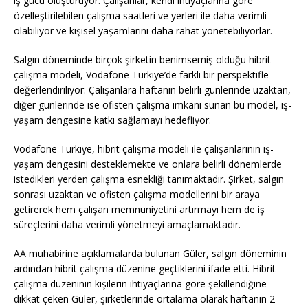
iş gücü oluşturuyor. Çalışanlar, kendi ihtiyaçlarına göre
özelleştirilebilen çalışma saatleri ve yerleri ile daha verimli
olabiliyor ve kişisel yaşamlarını daha rahat yönetebiliyorlar.
Salgın döneminde birçok şirketin benimsemiş olduğu hibrit
çalışma modeli, Vodafone Türkiye’de farklı bir perspektifle
değerlendiriliyor. Çalışanlara haftanın belirli günlerinde uzaktan,
diğer günlerinde ise ofisten çalışma imkanı sunan bu model, iş-
yaşam dengesine katkı sağlamayı hedefliyor.
Vodafone Türkiye, hibrit çalışma modeli ile çalışanlarının iş-
yaşam dengesini desteklemekte ve onlara belirli dönemlerde
istedikleri yerden çalışma esnekliği tanımaktadır. Şirket, salgın
sonrası uzaktan ve ofisten çalışma modellerini bir araya
getirerek hem çalışan memnuniyetini artırmayı hem de iş
süreçlerini daha verimli yönetmeyi amaçlamaktadır.
AA muhabirine açıklamalarda bulunan Güler, salgın döneminin
ardından hibrit çalışma düzenine geçtiklerini ifade etti. Hibrit
çalışma düzeninin kişilerin ihtiyaçlarına göre şekillendiğine
dikkat çeken Güler, şirketlerinde ortalama olarak haftanın 2