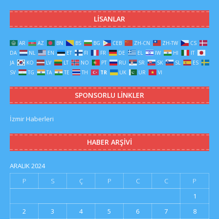
LISANLAR
AR
AZ
BN
BS
BG
CEB
ZH-CN
ZH-TW
CS
DA
NL
EN
ET
FI
FR
DE
EL
IW
HI
IT
JA
KO
LV
LT
NO
PT
RU
SR
SK
SL
ES
SV
TG
TA
TE
TH
TR
UK
UR
VI
SPONSORLU LINKLER
İzmir Haberleri
HABER ARŞIVI
ARALIK 2024
P
S
Ç
P
C
C
P
1
2
3
4
5
6
7
8