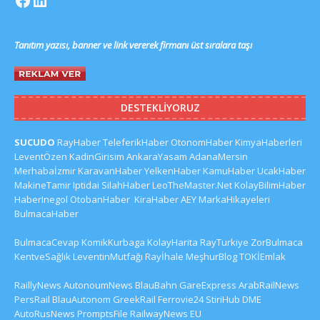
Tanıtım yazısı, banner ve link vererek firmanı üst sıralara taşı
DESTEKLIYORUZ
SUCUDO
RayHaber
TeleferikHaber
OtonomHaber
KimyaHaberleri
LeventÖzen
KadinGirisim
AnkaraYasam
AdanaMersin
Merhabaİzmir
KaravanHaber
YelkenHaber
KamuHaber
UcakHaber
MakineTamir
Iptidai
SilahHaber
LeoTheMaster.Net
KolayBilimHaber
HaberInegol
OtobanHaber
KiraHaber
AEY
MarkaHikayeleri
BulmacaHaber
BulmacaCevap
KomikKurbaga
KolayHarita
RayTurkiye
ZorBulmaca
KentveSağlık
LeventinMutfağı
Rayİhale
MeşhurBlog
TOKİEmlak
RaillyNews
AutonoumNews
BlauBahn
GareExpress
ArabRailNews
PersRail
BlauAutonom
GreekRail
Ferrovie24
StiriHub
DME
AutoRusNews
PromptsFile
RailwayNews EU