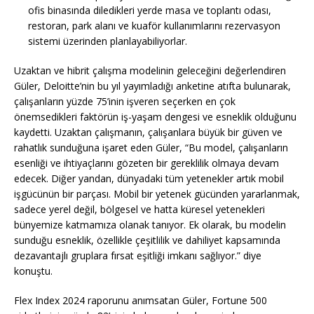
ofis binasında diledikleri yerde masa ve toplantı odası,
restoran, park alanı ve kuaför kullanımlarını rezervasyon
sistemi üzerinden planlayabiliyorlar.
Uzaktan ve hibrit çalışma modelinin geleceğini değerlendiren
Güler, Deloitte’nin bu yıl yayımladığı anketine atıfta bulunarak,
çalışanların yüzde 75’inin işveren seçerken en çok
önemsedikleri faktörün iş-yaşam dengesi ve esneklik olduğunu
kaydetti. Uzaktan çalışmanın, çalışanlara büyük bir güven ve
rahatlık sunduğuna işaret eden Güler, “Bu model, çalışanların
esenliği ve ihtiyaçlarını gözeten bir gereklilik olmaya devam
edecek. Diğer yandan, dünyadaki tüm yetenekler artık mobil
işgücünün bir parçası. Mobil bir yetenek gücünden yararlanmak,
sadece yerel değil, bölgesel ve hatta küresel yetenekleri
bünyemize katmamıza olanak tanıyor. Ek olarak, bu modelin
sunduğu esneklik, özellikle çeşitlilik ve dahiliyet kapsamında
dezavantajlı gruplara fırsat eşitliği imkanı sağlıyor.” diye
konuştu.
Flex Index 2024 raporunu anımsatan Güler, Fortune 500