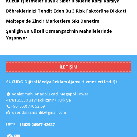
Küçük İşletmeler Büyük Siber Risklerle Karşı Karşıya
Böbreklerinizi Tehdit Eden Bu 3 Risk Faktörüne Dikkat!
Maltepe’de Zincir Marketlere Sıkı Denetim
Şenliğin En Güzeli Osmangazi’nin Mahallelerinde
Yaşanıyor
İLETIŞIM
SUCUDO Dijital Medya Reklam Ajansı Hizmetleri Ltd. Şti.
🏠
Adalet mah. Anadolu cad. Megapol Tower
41/81 35530 Bayraklı İzmir / Türkiye
📞
+90 (553) 770 52 69
📩
ozendanismanlik@gmail.com
UETS:
15623-26967-42627