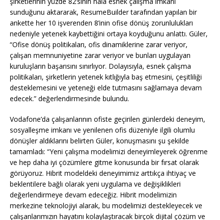
şirketlerinin yüzde 82’sinin hala esnek çalışma imkanı
sunduğunu aktararak, ResumeBuilder tarafından yapılan bir
ankette her 10 işverenden 8’inin ofise dönüş zorunlulukları
nedeniyle yetenek kaybettiğini ortaya koyduğunu anlattı. Güler,
“Ofise dönüş politikaları, ofis dinamiklerine zarar veriyor,
çalışan memnuniyetine zarar veriyor ve bunları uygulayan
kuruluşların başarısını sınırlıyor. Dolayısıyla, esnek çalışma
politikaları, şirketlerin yetenek kıtlığıyla baş etmesini, çeşitliliği
desteklemesini ve yeteneği elde tutmasını sağlamaya devam
edecek.” değerlendirmesinde bulundu.
Vodafone’da çalışanlarının ofiste geçirilen günlerdeki deneyim,
sosyalleşme imkanı ve yenilenen ofis düzeniyle ilgili olumlu
dönüşler aldıklarını belirten Güler, konuşmasını şu şekilde
tamamladı: “Yeni çalışma modelimizi deneyimleyerek öğrenme
ve hep daha iyi çözümlere gitme konusunda bir fırsat olarak
görüyoruz. Hibrit modeldeki deneyimimiz arttıkça ihtiyaç ve
beklentilere bağlı olarak yeni uygulama ve değişiklikleri
değerlendirmeye devam edeceğiz. Hibrit modelimizin
merkezine teknolojiyi alarak, bu modelimizi destekleyecek ve
çalışanlarımızın hayatını kolaylaştıracak birçok dijital çözüm ve