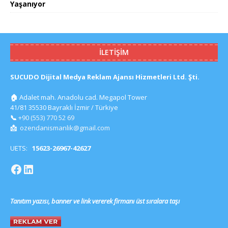
Yaşanıyor
İLETIŞIM
SUCUDO Dijital Medya Reklam Ajansı Hizmetleri Ltd. Şti.
🏠
Adalet mah. Anadolu cad. Megapol Tower
41/81 35530 Bayraklı İzmir / Türkiye
📞
+90 (553) 770 52 69
📩
ozendanismanlik@gmail.com
UETS:
15623-26967-42627
Tanıtım yazısı, banner ve link vererek firmanı üst sıralara taşı