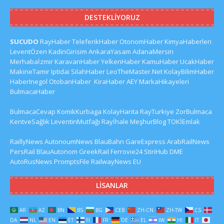
DESTEKLIYORUZ
SUCUDO
RayHaber
TeleferikHaber
OtonomHaber
KimyaHaberleri
LeventÖzen
KadinGirisim
AnkaraYasam
AdanaMersin
Merhabaİzmir
KaravanHaber
YelkenHaber
KamuHaber
UcakHaber
MakineTamir
Iptidai
SilahHaber
LeoTheMaster.Net
KolayBilimHaber
HaberInegol
OtobanHaber
KiraHaber
AEY
MarkaHikayeleri
BulmacaHaber
BulmacaCevap
KomikKurbaga
KolayHarita
RayTurkiye
ZorBulmaca
KentveSağlık
LeventinMutfağı
Rayİhale
MeşhurBlog
TOKİEmlak
RaillyNews
AutonoumNews
BlauBahn
GareExpress
ArabRailNews
PersRail
BlauAutonom
GreekRail
Ferrovie24
StiriHub
DME
AutoRusNews
PromptsFile
RailwayNews EU
LISANLAR
AR
AZ
BN
BS
BG
CEB
ZH-CN
ZH-TW
CS
DA
NL
EN
ET
FI
FR
DE
EL
IW
HI
IT