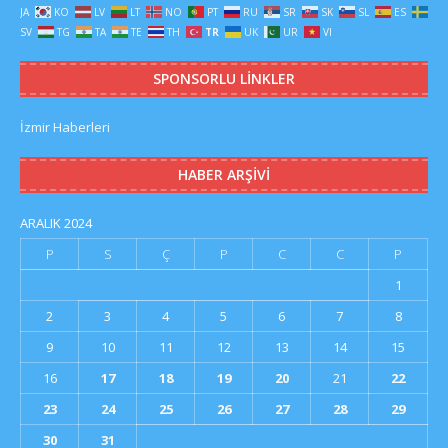
JA
KO
LV
LT
NO
PT
RU
SR
SK
SL
ES
SV
TG
TA
TE
TH
TR
UK
UR
VI
SPONSORLU LINKLER
İzmir Haberleri
HABER ARŞIVI
ARALIK 2024
P
S
Ç
P
C
C
P
1
2
3
4
5
6
7
8
9
10
11
12
13
14
15
16
17
18
19
20
21
22
23
24
25
26
27
28
29
30
31