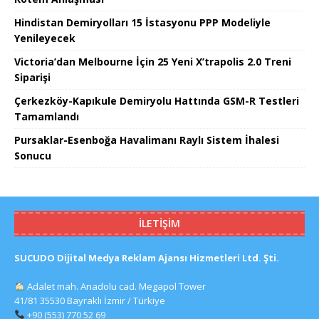
Hindistan Demiryolları 15 İstasyonu PPP Modeliyle
Yenileyecek
Victoria’dan Melbourne İçin 25 Yeni X’trapolis 2.0 Treni
Siparişi
Çerkezköy-Kapıkule Demiryolu Hattında GSM-R Testleri
Tamamlandı
Pursaklar-Esenboğa Havalimanı Raylı Sistem İhalesi
Sonucu
İLETIŞIM
SUCUDO Dijital Medya Reklam Ajansı Hizmetleri Ltd. Şti.
Adalet mah. Anadolu cad. Megapol Tower
41/81 35530 Bayraklı İzmir / Türkiye
+90 (553) 770 52 69