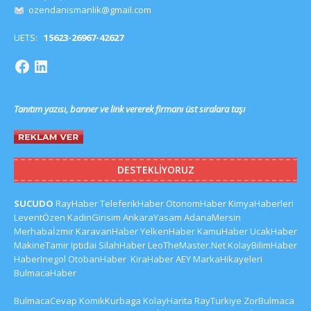
ozendanismanlik@gmail.com
UETS:
15623-26967-42627
Tanıtım yazısı, banner ve link vererek firmanı üst sıralara taşı
DESTEKLIYORUZ
SUCUDO
RayHaber
TeleferikHaber
OtonomHaber
KimyaHaberleri
LeventÖzen
KadinGirisim
AnkaraYasam
AdanaMersin
Merhabaİzmir
KaravanHaber
YelkenHaber
KamuHaber
UcakHaber
MakineTamir
Iptidai
SilahHaber
LeoTheMaster.Net
KolayBilimHaber
HaberInegol
OtobanHaber
KiraHaber
AEY
MarkaHikayeleri
BulmacaHaber
BulmacaCevap
KomikKurbaga
KolayHarita
RayTurkiye
ZorBulmaca