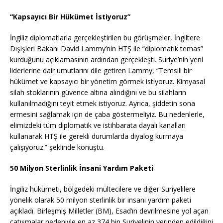
“Kapsayıcı Bir Hükümet İstiyoruz”
İngiliz diplomatlarla gerçekleştirilen bu görüşmeler, İngiltere
Dışişleri Bakanı David Lammy’nin HTŞ ile “diplomatik temas”
kurduğunu açıklamasının ardından gerçekleşti. Suriye’nin yeni
liderlerine dair umutlarını dile getiren Lammy, “Temsili bir
hükümet ve kapsayıcı bir yönetim görmek istiyoruz. Kimyasal
silah stoklarının güvence altına alındığını ve bu silahların
kullanılmadığını teyit etmek istiyoruz. Ayrıca, şiddetin sona
ermesini sağlamak için de çaba göstermeliyiz. Bu nedenlerle,
elimizdeki tüm diplomatik ve istihbarata dayalı kanalları
kullanarak HTŞ ile gerekli durumlarda diyalog kurmaya
çalışıyoruz.” şeklinde konuştu.
50 Milyon Sterlinlik İnsani Yardım Paketi
İngiliz hükümeti, bölgedeki mültecilere ve diğer Suriyelilere
yönelik olarak 50 milyon sterlinlik bir insani yardım paketi
açıkladı. Birleşmiş Milletler (BM), Esad’ın devrilmesine yol açan
çatışmalar nedeniyle en az 374 bin Suriyelinin yerinden edildiğini