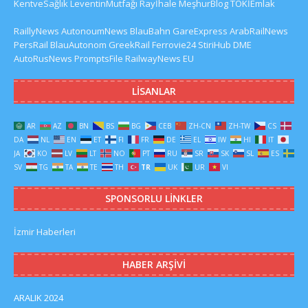
KentveSağlık
LeventinMutfağı
Rayİhale
MeşhurBlog
TOKİEmlak
RaillyNews
AutonoumNews
BlauBahn
GareExpress
ArabRailNews
PersRail
BlauAutonom
GreekRail
Ferrovie24
StiriHub
DME
AutoRusNews
PromptsFile
RailwayNews EU
LISANLAR
AR
AZ
BN
BS
BG
CEB
ZH-CN
ZH-TW
CS
DA
NL
EN
ET
FI
FR
DE
EL
IW
HI
IT
JA
KO
LV
LT
NO
PT
RU
SR
SK
SL
ES
SV
TG
TA
TE
TH
TR
UK
UR
VI
SPONSORLU LINKLER
İzmir Haberleri
HABER ARŞIVI
ARALIK 2024