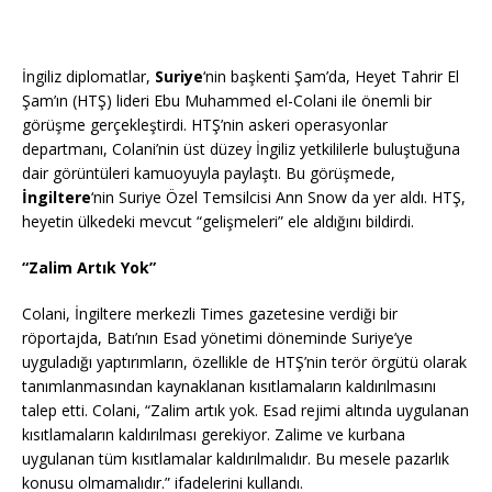
İngiliz diplomatlar,
Suriye
‘nin başkenti Şam’da, Heyet Tahrir El
Şam’ın (HTŞ) lideri Ebu Muhammed el-Colani ile önemli bir
görüşme gerçekleştirdi. HTŞ’nin askeri operasyonlar
departmanı, Colani’nin üst düzey İngiliz yetkililerle buluştuğuna
dair görüntüleri kamuoyuyla paylaştı. Bu görüşmede,
İngiltere
‘nin Suriye Özel Temsilcisi Ann Snow da yer aldı. HTŞ,
heyetin ülkedeki mevcut “gelişmeleri” ele aldığını bildirdi.
“Zalim Artık Yok”
Colani, İngiltere merkezli Times gazetesine verdiği bir
röportajda, Batı’nın Esad yönetimi döneminde Suriye’ye
uyguladığı yaptırımların, özellikle de HTŞ’nin terör örgütü olarak
tanımlanmasından kaynaklanan kısıtlamaların kaldırılmasını
talep etti. Colani, “Zalim artık yok. Esad rejimi altında uygulanan
kısıtlamaların kaldırılması gerekiyor. Zalime ve kurbana
uygulanan tüm kısıtlamalar kaldırılmalıdır. Bu mesele pazarlık
konusu olmamalıdır.” ifadelerini kullandı.