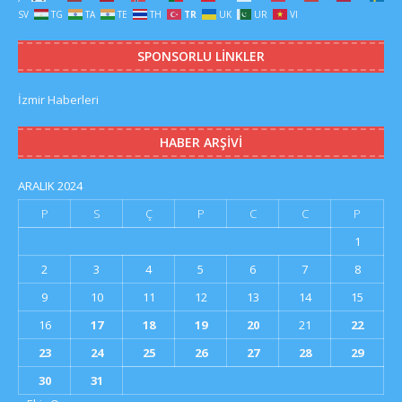
SV
TG
TA
TE
TH
TR
UK
UR
VI
SPONSORLU LINKLER
İzmir Haberleri
HABER ARŞIVI
ARALIK 2024
P
S
Ç
P
C
C
P
1
2
3
4
5
6
7
8
9
10
11
12
13
14
15
16
17
18
19
20
21
22
23
24
25
26
27
28
29
30
31