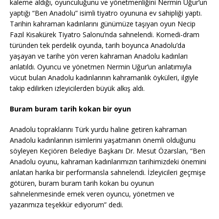
kaleme aldığı, oyunculuğunu ve yönetmenliğini Nermin Uğur’un
yaptığı “Ben Anadolu” isimli tiyatro oyununa ev sahipliği yaptı.
Tarihin kahraman kadınlarını günümüze taşıyan oyun Necip
Fazıl Kısakürek Tiyatro Salonu’nda sahnelendi. Komedi-dram
türünden tek perdelik oyunda, tarih boyunca Anadolu’da
yaşayan ve tarihe yön veren kahraman Anadolu kadınları
anlatıldı. Oyuncu ve yönetmen Nermin Uğur’un anlatımıyla
vücut bulan Anadolu kadınlarının kahramanlık öyküleri, ilgiyle
takip edilirken izleyicilerden büyük alkış aldı.
Buram buram tarih kokan bir oyun
Anadolu topraklarını Türk yurdu haline getiren kahraman
Anadolu kadınlarının isimlerini yaşatmanın önemli olduğunu
söyleyen Keçiören Belediye Başkanı Dr. Mesut Özarslan, “Ben
Anadolu oyunu, kahraman kadınlarımızın tarihimizdeki önemini
anlatan harika bir performansla sahnelendi. İzleyicileri geçmişe
götüren, buram buram tarih kokan bu oyunun
sahnelenmesinde emek veren oyuncu, yönetmen ve
yazarımıza teşekkür ediyorum” dedi.