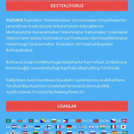
DESTEKLIYORUZ
SUCUDO
RayHaber
TeleferikHaber
OtonomHaber
KimyaHaberleri
LeventÖzen
KadinGirisim
AnkaraYasam
AdanaMersin
Merhabaİzmir
KaravanHaber
YelkenHaber
KamuHaber
UcakHaber
MakineTamir
Iptidai
SilahHaber
LeoTheMaster.Net
KolayBilimHaber
HaberInegol
OtobanHaber
KiraHaber
AEY
MarkaHikayeleri
BulmacaHaber
BulmacaCevap
KomikKurbaga
KolayHarita
RayTurkiye
ZorBulmaca
KentveSağlık
LeventinMutfağı
Rayİhale
MeşhurBlog
TOKİEmlak
RaillyNews
AutonoumNews
BlauBahn
GareExpress
ArabRailNews
PersRail
BlauAutonom
GreekRail
Ferrovie24
StiriHub
DME
AutoRusNews
PromptsFile
RailwayNews EU
LISANLAR
AR
AZ
BN
BS
BG
CEB
ZH-CN
ZH-TW
CS
DA
NL
EN
ET
FI
FR
DE
EL
IW
HI
IT
JA
KO
LV
LT
NO
PT
RU
SR
SK
SL
ES