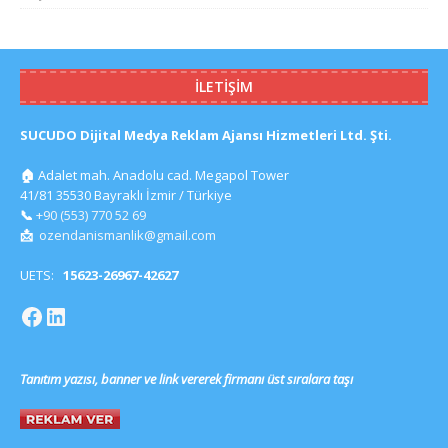
İLETIŞIM
SUCUDO Dijital Medya Reklam Ajansı Hizmetleri Ltd. Şti.
🏠
Adalet mah. Anadolu cad. Megapol Tower
41/81 35530 Bayraklı İzmir / Türkiye
📞
+90 (553) 770 52 69
📩
ozendanismanlik@gmail.com
UETS:
15623-26967-42627
Tanıtım yazısı, banner ve link vererek firmanı üst sıralara taşı