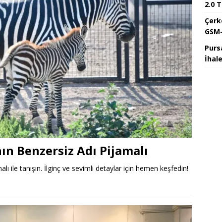
2.0 T
Çerk
GSM-
Purs
İhal
ın Benzersiz Adı Pijamalı
ı ile tanışın. İlginç ve sevimli detaylar için hemen keşfedin!