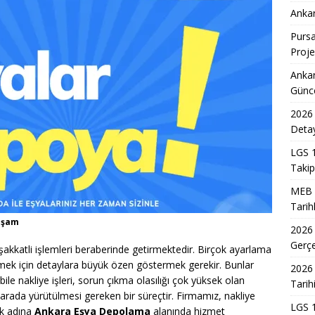
 Tercih Sonuçlarının Açıklanma Tarihi ve Detaylar
EĞITIM
Ankar
akil Sonuçlarının Açıklanması ve MEB Takipleri
EĞITIM
Pursa
-2027 Ortaokul Kayıtlarının Başlangıç Tarihleri Nedir?
EĞITIM
Proje
DİL/2 Sınavı Ne Zaman ve Saat Kaçta Gerçekleşecek?
EĞITIM
Ankar
Günc
 3. Dönem Sınav Sonuçları Açıklama Tarihi Belirlendi mi?
2026 
Detay
akil Sonuçları 2026 Takvimi ve Açıklanma Tarihi
EĞITIM
LGS 1
Takip
7 Üniversite Kayıt Tarihleri ve Detayları
EĞITIM
MEB 2
7 Uyum Haftası Ne Zaman Başlıyor? Öğrencilere Rehberlik
Tarih
aşam
2026
n Doktoru ve Mühendislik Birliği: Yeni Nesil Sağlık Uzmanları
Gerç
akkatli işlemleri beraberinde getirmektedir. Birçok ayarlama
mek için detaylara büyük özen göstermek gerekir. Bunlar
2026 
a bile nakliye işleri, sorun çıkma olasılığı çok yüksek olan
Tarih
n Tarihi Mirası Şantiye Gezileriyle Keşfediliyor
MANŞET
r arada yürütülmesi gereken bir süreçtir. Firmamız, nakliye
LGS 1
ak adına
Ankara Eşya Depolama
alanında hizmet