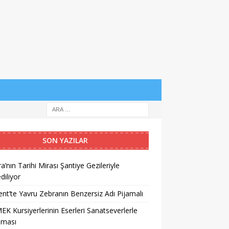
SON YAZILAR
a’nın Tarihi Mirası Şantiye Gezileriyle
diliyor
nt’te Yavru Zebranın Benzersiz Adı Pijamalı
K Kursiyerlerinin Eserleri Sanatseverlerle
şması