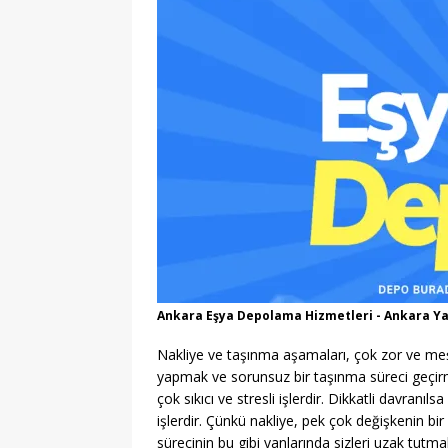
[ 08/08/2026 ]
2026 YKS
[ 08/08/2026 ]
LGS 1. N
[ 07/08/2026 ]
MEB 2026
[ 07/08/2026 ]
2026 YÖK
[ 07/08/2026 ]
2026 AÖL
EĞITIM
[ 07/08/2026 ]
LGS 1. N
[ 06/08/2026 ]
2026-202
[ 06/08/2026 ]
2026-202
EĞITIM
Ankara Eşya Depolama Hizmetleri - Ankara Y
[ 06/08/2026 ]
Geleceği
Nakliye ve taşınma aşamaları, çok zor ve meş
yapmak ve sorunsuz bir taşınma süreci geçir
EĞITIM
çok sıkıcı ve stresli işlerdir. Dikkatli davranıls
[ 09/08/2026 ]
Ankara’nı
işlerdir. Çünkü nakliye, pek çok değişkenin bi
sürecinin bu gibi yanlarında sizleri uzak tutm