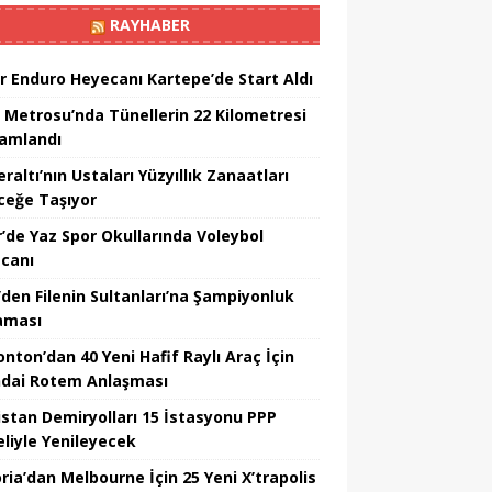
RAYHABER
r Enduro Heyecanı Kartepe’de Start Aldı
 Metrosu’nda Tünellerin 22 Kilometresi
amlandı
altı’nın Ustaları Yüzyıllık Zanaatları
ceğe Taşıyor
r’de Yaz Spor Okullarında Voleybol
canı
’den Filenin Sultanları’na Şampiyonluk
aması
nton’dan 40 Yeni Hafif Raylı Araç İçin
dai Rotem Anlaşması
istan Demiryolları 15 İstasyonu PPP
liyle Yenileyecek
ria’dan Melbourne İçin 25 Yeni X’trapolis