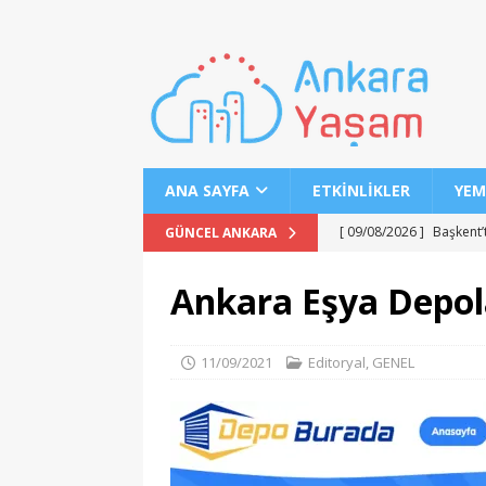
ANA SAYFA
ETKINLIKLER
YEM
[ 09/08/2026 ]
Başkent’
GÜNCEL ANKARA
[ 09/08/2026 ]
BELMEK K
Ankara Eşya Depol
[ 09/08/2026 ]
Ankara’d
[ 08/08/2026 ]
Pursakla
11/09/2021
Editoryal
,
GENEL
MANŞET
[ 08/08/2026 ]
Ankara-İ
MANŞET