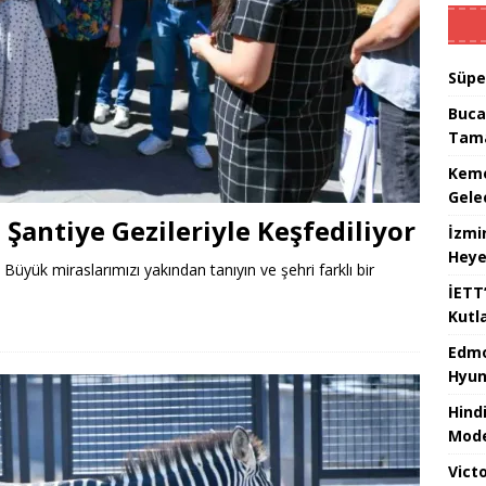
Süpe
Buca
Tam
Kemer
Gele
 Şantiye Gezileriyle Keşfediliyor
İzmi
Heye
. Büyük miraslarımızı yakından tanıyın ve şehri farklı bir
İETT
Kutl
Edmo
Hyun
Hind
Mode
Victo