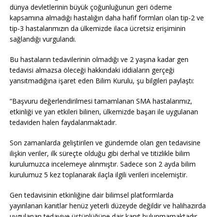
dünya devletlerinin büyük çoğunluğunun geri ödeme
kapsamına almadığı hastalığın daha hafif formları olan tip-2 ve
tip-3 hastalarımızın da ülkemizde ilaca ücretsiz erişiminin
sağlandığı vurgulandı.
Bu hastaların tedavilerinin olmadığı ve 2 yaşına kadar gen
tedavisi almazsa öleceği hakkındaki iddiaların gerçeği
yansıtmadığına işaret eden Bilim Kurulu, şu bilgileri paylaştı:
“Başvuru değerlendirilmesi tamamlanan SMA hastalarımız,
etkinliği ve yan etkileri bilinen, ülkemizde başarı ile uygulanan
tedaviden halen faydalanmaktadır.
Son zamanlarda geliştirilen ve gündemde olan gen tedavisine
ilişkin veriler, ilk süreçte olduğu gibi derhal ve titizlikle bilim
kurulumuzca incelemeye alınmıştır. Sadece son 2 ayda bilim
kurulumuz 5 kez toplanarak ilaçla ilgili verileri incelemiştir.
Gen tedavisinin etkinliğine dair bilimsel platformlarda
yayınlanan kanıtlar henüz yeterli düzeyde değildir ve halihazırda
uygulanan tedaviye üstünlüğüne dair kanıt bulunmamaktadır.