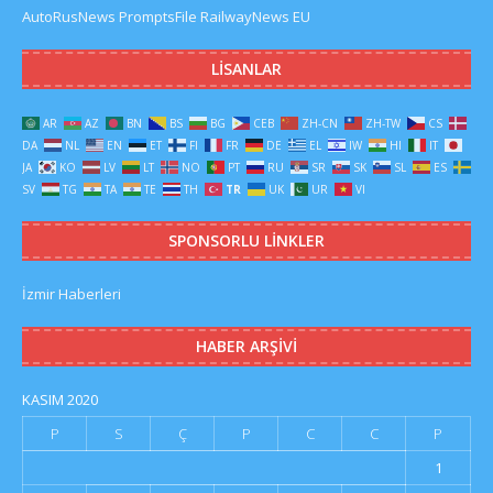
AutoRusNews
PromptsFile
RailwayNews EU
LISANLAR
AR
AZ
BN
BS
BG
CEB
ZH-CN
ZH-TW
CS
DA
NL
EN
ET
FI
FR
DE
EL
IW
HI
IT
JA
KO
LV
LT
NO
PT
RU
SR
SK
SL
ES
SV
TG
TA
TE
TH
TR
UK
UR
VI
SPONSORLU LINKLER
İzmir Haberleri
HABER ARŞIVI
KASIM 2020
P
S
Ç
P
C
C
P
1