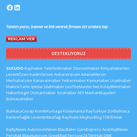
Tanıtım yazısı, banner ve link vererek firmanı üst sıralara taşı
DESTEKLIYORUZ
SUCUDO
RayHaber
TeleferikHaber
OtonomHaber
KimyaHaberleri
LeventÖzen
KadinGirisim
AnkaraYasam
AdanaMersin
Merhabaİzmir
KaravanHaber
YelkenHaber
KamuHaber
UcakHaber
MakineTamir
Iptidai
SilahHaber
LeoTheMaster.Net
KolayBilimHaber
HaberInegol
OtobanHaber
KiraHaber
AEY
MarkaHikayeleri
BulmacaHaber
BulmacaCevap
KomikKurbaga
KolayHarita
RayTurkiye
ZorBulmaca
KentveSağlık
LeventinMutfağı
Rayİhale
MeşhurBlog
TOKİEmlak
RaillyNews
AutonoumNews
BlauBahn
GareExpress
ArabRailNews
PersRail
BlauAutonom
GreekRail
Ferrovie24
StiriHub
DME