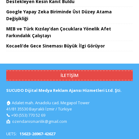
Destekleyen Kesin Kanıt Buldu
Google Yapay Zeka Biriminde Üst Düzey Atama
Değişikliği
MEB ve Türk Kızılay’dan Çocuklara Yönelik Afet
Farkındalık Çalıştayı
Kocaeli’de Gece Sineması Büyük İlgi Görüyor
İLETIŞIM
SUCUDO Dijital Medya Reklam Ajansı Hizmetleri Ltd. Şti.
🏠
Adalet mah. Anadolu cad. Megapol Tower
41/81 35530 Bayraklı İzmir / Türkiye
📞
+90 (553) 770 52 69
📩
ozendanismanlik@gmail.com
UETS:
15623-26967-42627