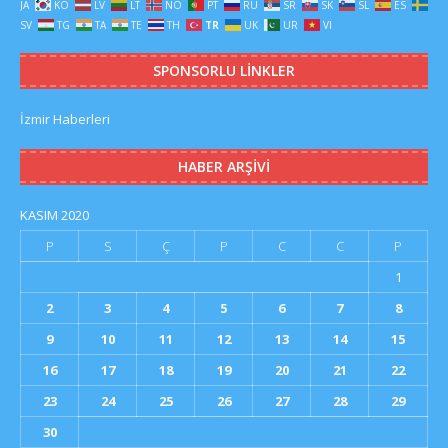
JA
KO
LV
LT
NO
PT
RU
SR
SK
SL
ES
SV
TG
TA
TE
TH
TR
UK
UR
VI
SPONSORLU LINKLER
İzmir Haberleri
HABER ARŞIVI
KASIM 2020
P
S
Ç
P
C
C
P
1
2
3
4
5
6
7
8
9
10
11
12
13
14
15
16
17
18
19
20
21
22
23
24
25
26
27
28
29
30