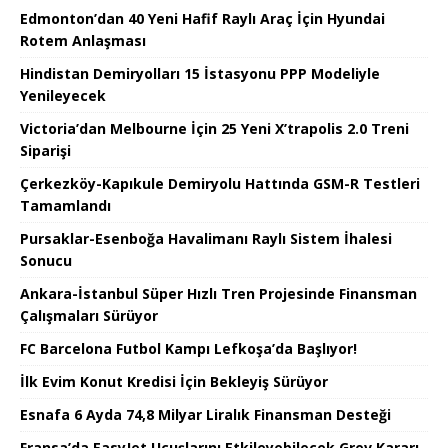
Edmonton’dan 40 Yeni Hafif Raylı Araç İçin Hyundai
Rotem Anlaşması
Hindistan Demiryolları 15 İstasyonu PPP Modeliyle
Yenileyecek
Victoria’dan Melbourne İçin 25 Yeni X’trapolis 2.0 Treni
Siparişi
Çerkezköy-Kapıkule Demiryolu Hattında GSM-R Testleri
Tamamlandı
Pursaklar-Esenboğa Havalimanı Raylı Sistem İhalesi
Sonucu
Ankara-İstanbul Süper Hızlı Tren Projesinde Finansman
Çalışmaları Sürüyor
FC Barcelona Futbol Kampı Lefkoşa’da Başlıyor!
İlk Evim Konut Kredisi İçin Bekleyiş Sürüyor
Esnafa 6 Ayda 74,8 Milyar Liralık Finansman Desteği
Fransa’da EasyJet Uçuşlarını Etkileyebilecek Grev Kararı