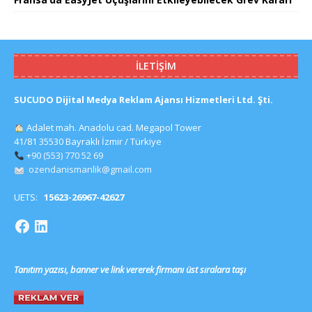
İLETIŞIM
SUCUDO Dijital Medya Reklam Ajansı Hizmetleri Ltd. Şti.
Adalet mah. Anadolu cad. Megapol Tower
41/81 35530 Bayraklı İzmir / Türkiye
+90 (553) 770 52 69
ozendanismanlik@gmail.com
UETS:
15623-26967-42627
Tanıtım yazısı, banner ve link vererek firmanı üst sıralara taşı