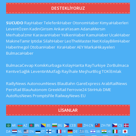
DESTEKLIYORUZ
SUCUDO
RayHaber
TeleferikHaber
OtonomHaber
KimyaHaberleri
LeventÖzen
KadinGirisim
AnkaraYasam
AdanaMersin
Merhabaİzmir
KaravanHaber
YelkenHaber
KamuHaber
UcakHaber
MakineTamir
Iptidai
SilahHaber
LeoTheMaster.Net
KolayBilimHaber
HaberInegol
OtobanHaber
KiraHaber
AEY
MarkaHikayeleri
BulmacaHaber
BulmacaCevap
KomikKurbaga
KolayHarita
RayTurkiye
ZorBulmaca
KentveSağlık
LeventinMutfağı
Rayİhale
MeşhurBlog
TOKİEmlak
RaillyNews
AutonoumNews
BlauBahn
GareExpress
ArabRailNews
PersRail
BlauAutonom
GreekRail
Ferrovie24
StiriHub
DME
AutoRusNews
PromptsFile
RailwayNews EU
LISANLAR
AR
AZ
BN
BS
BG
CEB
ZH-CN
ZH-TW
CS
DA
NL
EN
ET
FI
FR
DE
EL
IW
HI
IT