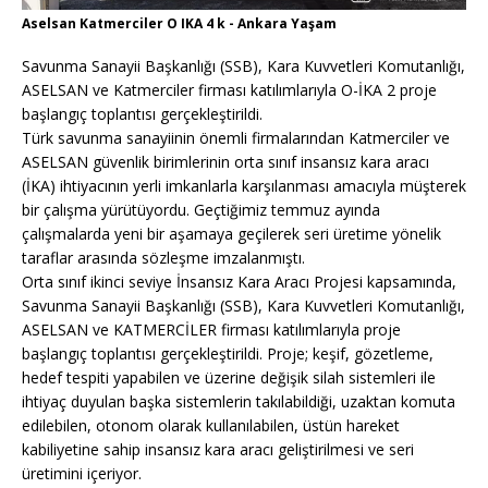
Aselsan Katmerciler O IKA 4 k - Ankara Yaşam
Savunma Sanayii Başkanlığı (SSB), Kara Kuvvetleri Komutanlığı,
ASELSAN ve Katmerciler firması katılımlarıyla O-İKA 2 proje
başlangıç toplantısı gerçekleştirildi.
Türk savunma sanayiinin önemli firmalarından Katmerciler ve
ASELSAN güvenlik birimlerinin orta sınıf insansız kara aracı
(İKA) ihtiyacının yerli imkanlarla karşılanması amacıyla müşterek
bir çalışma yürütüyordu. Geçtiğimiz temmuz ayında
çalışmalarda yeni bir aşamaya geçilerek seri üretime yönelik
taraflar arasında sözleşme imzalanmıştı.
Orta sınıf ikinci seviye İnsansız Kara Aracı Projesi kapsamında,
Savunma Sanayii Başkanlığı (SSB), Kara Kuvvetleri Komutanlığı,
ASELSAN ve KATMERCİLER firması katılımlarıyla proje
başlangıç toplantısı gerçekleştirildi. Proje; keşif, gözetleme,
hedef tespiti yapabilen ve üzerine değişik silah sistemleri ile
ihtiyaç duyulan başka sistemlerin takılabildiği, uzaktan komuta
edilebilen, otonom olarak kullanılabilen, üstün hareket
kabiliyetine sahip insansız kara aracı geliştirilmesi ve seri
üretimini içeriyor.