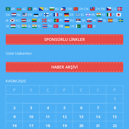
AR
AZ
BN
BS
BG
CEB
ZH-CN
ZH-TW
CS
DA
NL
EN
ET
FI
FR
DE
EL
IW
HI
IT
JA
KO
LV
LT
NO
PT
RU
SR
SK
SL
ES
SV
TG
TA
TE
TH
TR
UK
UR
VI
SPONSORLU LINKLER
İzmir Haberleri
HABER ARŞIVI
KASIM 2020
P
S
Ç
P
C
C
P
1
2
3
4
5
6
7
8
9
10
11
12
13
14
15
16
17
18
19
20
21
22