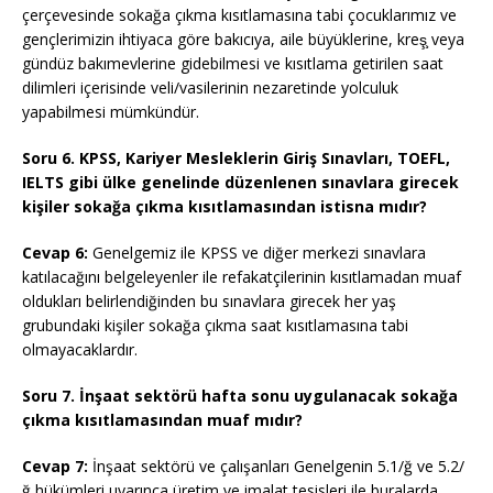
çerçevesinde sokağa çıkma kısıtlamasına tabi çocuklarımız ve
gençlerimizin ihtiyaca göre bakıcıya, aile büyüklerine, kreş̧ veya
gündüz bakımevlerine gidebilmesi ve kısıtlama getirilen saat
dilimleri içerisinde veli/vasilerinin nezaretinde yolculuk
yapabilmesi mümkündür.
Soru 6. KPSS, Kariyer Mesleklerin Giriş Sınavları, TOEFL,
IELTS gibi ülke genelinde düzenlenen sınavlara girecek
kişiler sokağa çıkma kısıtlamasından istisna mıdır?
Cevap 6:
Genelgemiz ile KPSS ve diğer merkezi sınavlara
katılacağını belgeleyenler ile refakatçilerinin kısıtlamadan muaf
oldukları belirlendiğinden bu sınavlara girecek her yaş
grubundaki kişiler sokağa çıkma saat kısıtlamasına tabi
olmayacaklardır.
Soru 7. İnşaat sektörü hafta sonu uygulanacak sokağa
çıkma kısıtlamasından muaf mıdır?
Cevap 7:
İnşaat sektörü ve çalışanları Genelgenin 5.1/ğ ve 5.2/
ğ hükümleri uyarınca üretim ve imalat tesisleri ile buralarda