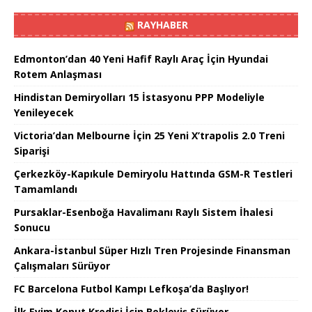
RAYHABER
Edmonton’dan 40 Yeni Hafif Raylı Araç İçin Hyundai
Rotem Anlaşması
Hindistan Demiryolları 15 İstasyonu PPP Modeliyle
Yenileyecek
Victoria’dan Melbourne İçin 25 Yeni X’trapolis 2.0 Treni
Siparişi
Çerkezköy-Kapıkule Demiryolu Hattında GSM-R Testleri
Tamamlandı
Pursaklar-Esenboğa Havalimanı Raylı Sistem İhalesi
Sonucu
Ankara-İstanbul Süper Hızlı Tren Projesinde Finansman
Çalışmaları Sürüyor
FC Barcelona Futbol Kampı Lefkoşa’da Başlıyor!
İlk Evim Konut Kredisi İçin Bekleyiş Sürüyor