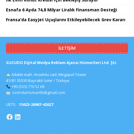
Esnafa 6 Ayda 74,8 Milyar Liralık Finansman Desteği
Fransa’da EasyJet Uçuşlarını Etkileyebilecek Grev Kararı
İLETIŞIM
SUCUDO Dijital Medya Reklam Ajansı Hizmetleri Ltd. Şti.
Adalet mah. Anadolu cad. Megapol Tower
41/81 35530 Bayraklı İzmir / Türkiye
+90 (553) 770 52 69
ozendanismanlik@gmail.com
UETS:
15623-26967-42627