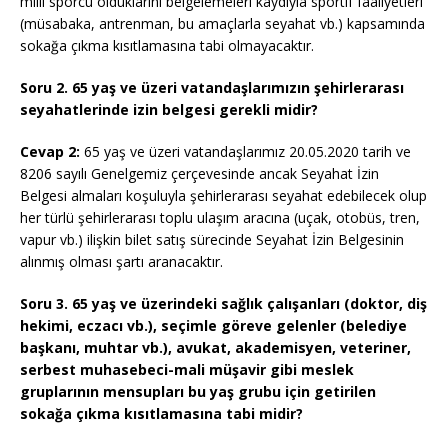
milli sporcu olduklarını belgelemeleri kaydıyla sportif faaliyetleri
(müsabaka, antrenman, bu amaçlarla seyahat vb.) kapsamında
sokağa çıkma kısıtlamasına tabi olmayacaktır.
Soru 2. 65 yaş ve üzeri vatandaşlarımızın şehirlerarası
seyahatlerinde izin belgesi gerekli midir?
Cevap 2:
65 yaş ve üzeri vatandaşlarımız 20.05.2020 tarih ve
8206 sayılı Genelgemiz çerçevesinde ancak Seyahat İzin
Belgesi almaları koşuluyla şehirlerarası seyahat edebilecek olup
her türlü şehirlerarası toplu ulaşım aracına (uçak, otobüs, tren,
vapur vb.) ilişkin bilet satış sürecinde Seyahat İzin Belgesinin
alınmış olması şartı aranacaktır.
Soru 3. 65 yaş ve üzerindeki sağlık çalışanları (doktor, diş
hekimi, eczacı vb.), seçimle göreve gelenler (belediye
başkanı, muhtar vb.), avukat, akademisyen, veteriner,
serbest muhasebeci-mali müşavir gibi meslek
gruplarının mensupları bu yaş grubu için getirilen
sokağa çıkma kısıtlamasına tabi midir?