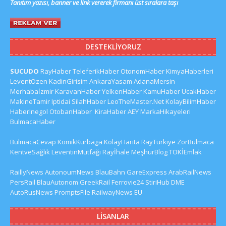
Tanıtım yazısı, banner ve link vererek firmanı üst sıralara taşı
DESTEKLIYORUZ
SUCUDO
RayHaber
TeleferikHaber
OtonomHaber
KimyaHaberleri
LeventÖzen
KadinGirisim
AnkaraYasam
AdanaMersin
Merhabaİzmir
KaravanHaber
YelkenHaber
KamuHaber
UcakHaber
MakineTamir
Iptidai
SilahHaber
LeoTheMaster.Net
KolayBilimHaber
HaberInegol
OtobanHaber
KiraHaber
AEY
MarkaHikayeleri
BulmacaHaber
BulmacaCevap
KomikKurbaga
KolayHarita
RayTurkiye
ZorBulmaca
KentveSağlık
LeventinMutfağı
Rayİhale
MeşhurBlog
TOKİEmlak
RaillyNews
AutonoumNews
BlauBahn
GareExpress
ArabRailNews
PersRail
BlauAutonom
GreekRail
Ferrovie24
StiriHub
DME
AutoRusNews
PromptsFile
RailwayNews EU
LISANLAR