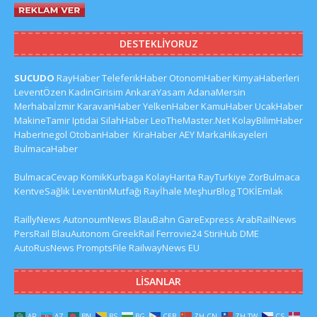
DESTEKLIYORUZ
SUCUDO
RayHaber
TeleferikHaber
OtonomHaber
KimyaHaberleri
LeventÖzen
KadinGirisim
AnkaraYasam
AdanaMersin
Merhabaİzmir
KaravanHaber
YelkenHaber
KamuHaber
UcakHaber
MakineTamir
Iptidai
SilahHaber
LeoTheMaster.Net
KolayBilimHaber
HaberInegol
OtobanHaber
KiraHaber
AEY
MarkaHikayeleri
BulmacaHaber
BulmacaCevap
KomikKurbaga
KolayHarita
RayTurkiye
ZorBulmaca
KentveSağlık
LeventinMutfağı
Rayİhale
MeşhurBlog
TOKİEmlak
RaillyNews
AutonoumNews
BlauBahn
GareExpress
ArabRailNews
PersRail
BlauAutonom
GreekRail
Ferrovie24
StiriHub
DME
AutoRusNews
PromptsFile
RailwayNews EU
LISANLAR
AR
AZ
BN
BS
BG
CEB
ZH-CN
ZH-TW
CS