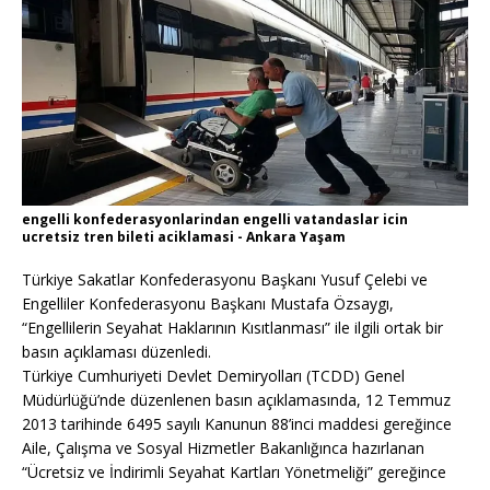
engelli konfederasyonlarindan engelli vatandaslar icin
ucretsiz tren bileti aciklamasi - Ankara Yaşam
Türkiye Sakatlar Konfederasyonu Başkanı Yusuf Çelebi ve
Engelliler Konfederasyonu Başkanı Mustafa Özsaygı,
“Engellilerin Seyahat Haklarının Kısıtlanması” ile ilgili ortak bir
basın açıklaması düzenledi.
Türkiye Cumhuriyeti Devlet Demiryolları (TCDD) Genel
Müdürlüğü’nde düzenlenen basın açıklamasında, 12 Temmuz
2013 tarihinde 6495 sayılı Kanunun 88’inci maddesi gereğince
Aile, Çalışma ve Sosyal Hizmetler Bakanlığınca hazırlanan
“Ücretsiz ve İndirimli Seyahat Kartları Yönetmeliği” gereğince