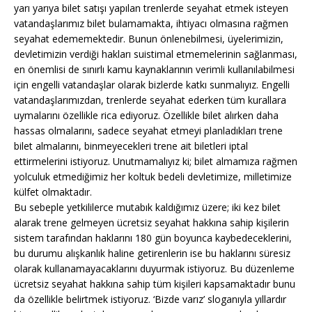
yarı yarıya bilet satışı yapılan trenlerde seyahat etmek isteyen
vatandaşlarımız bilet bulamamakta, ihtiyacı olmasına rağmen
seyahat edememektedir. Bunun önlenebilmesi, üyelerimizin,
devletimizin verdiği hakları suistimal etmemelerinin sağlanması,
en önemlisi de sınırlı kamu kaynaklarının verimli kullanılabilmesi
için engelli vatandaşlar olarak bizlerde katkı sunmalıyız. Engelli
vatandaşlarımızdan, trenlerde seyahat ederken tüm kurallara
uymalarını özellikle rica ediyoruz. Özellikle bilet alırken daha
hassas olmalarını, sadece seyahat etmeyi planladıkları trene
bilet almalarını, binmeyecekleri trene ait biletleri iptal
ettirmelerini istiyoruz. Unutmamalıyız ki; bilet almamıza rağmen
yolculuk etmediğimiz her koltuk bedeli devletimize, milletimize
külfet olmaktadır.
Bu sebeple yetkililerce mutabık kaldığımız üzere; iki kez bilet
alarak trene gelmeyen ücretsiz seyahat hakkına sahip kişilerin
sistem tarafından haklarını 180 gün boyunca kaybedeceklerini,
bu durumu alışkanlık haline getirenlerin ise bu haklarını süresiz
olarak kullanamayacaklarını duyurmak istiyoruz. Bu düzenleme
ücretsiz seyahat hakkına sahip tüm kişileri kapsamaktadır bunu
da özellikle belirtmek istiyoruz. ‘Bizde varız’ sloganıyla yıllardır