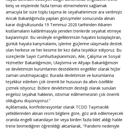
biniş ve inişlerinde fazla temas etmemelerini sağlamak
amacıyla bir süre toplu taşıma ile seyahatlerimize ara verilmişti.
Ancak Bakanlığımızla yapılan görüşmeler sonucunda alınan
karar doğrultusunda 19 Temmuz 2020 tarihinden itibaren
kısıtlamaların kaldırılmasıyla yeniden trenlerde seyahat etmeye
başlanmıştır. Bu vesileyle engellilerimizin hayatını kolaylaştıran,
günlük hayata karışmalarını, işlerine güçlerine ulaşmada destek
olan herkese ve her kesime bir kez daha teşekkür ediyoruz. Bu
süreçlerde Sayın Cumhurbaşkanımızın, Aile, Çalışma ve Sosyal
Hizmetler Bakanlığımızın, Ulaştırma ve Altyapı Bakanlığımızın
ve devletimizin kurumlarının desteklerini engelliler olarak hiçbir
zaman unutmayacağız. Burada devletimize ve kurumlarına
teşekkür ederken çok önemli bir hususun da altını özellikle
çizmek istiyoruz. Bizlere devletimizin desteği olarak sunulan
engelsiz seyahat hakkının, istismar edilmemesinin çok önemli
olduğunu düşünüyoruz.”
Açıklamada, konfederasyonlar olarak TCDD Taşımacılık
yetkililerinden alınan resmi bilgilere göre, göz ardı edilemeyecek
oranda engelli vatandaşın bir veya birden fazla bilet aldığı halde
trene binmediğinin öğrenildiği aktarılarak, “Pandemi nedeniyle