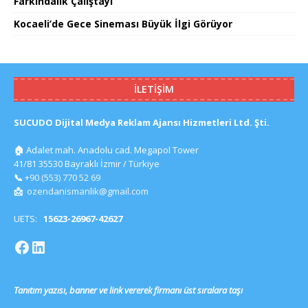
Farkındalık Çalıştayı
Kocaeli’de Gece Sineması Büyük İlgi Görüyor
İLETIŞIM
SUCUDO Dijital Medya Reklam Ajansı Hizmetleri Ltd. Şti.
🏠
Adalet mah. Anadolu cad. Megapol Tower
41/81 35530 Bayraklı İzmir / Türkiye
📞
+90 (553) 770 52 69
📩
ozendanismanlik@gmail.com
UETS:
15623-26967-42627
Tanıtım yazısı, banner ve link vererek firmanı üst sıralara taşı