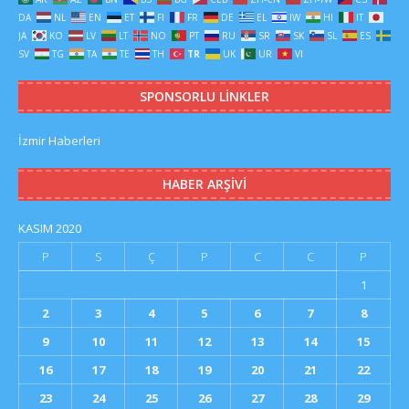
DA
NL
EN
ET
FI
FR
DE
EL
IW
HI
IT
JA
KO
LV
LT
NO
PT
RU
SR
SK
SL
ES
SV
TG
TA
TE
TH
TR
UK
UR
VI
SPONSORLU LINKLER
İzmir Haberleri
HABER ARŞIVI
KASIM 2020
P
S
Ç
P
C
C
P
1
2
3
4
5
6
7
8
9
10
11
12
13
14
15
16
17
18
19
20
21
22
23
24
25
26
27
28
29