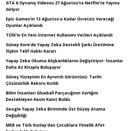
GTA 6 Oynanış Videosu 27 Ağustos’ta Netflix’te Yayına
Giriyor
Epic Games’in 13 Ağustos’a Kadar Ücretsiz Vereceği
Oyunlar Açıklandı
TÜİK’in En Yeni İnternet Kullanımı Verileri Açıklandı
Güney Kore’de Yapay Zeka Destekli Şarkı Üretimine
İlişkin Telif Hakkı Kararı
Yapay Zeka Okuma Alışkanlıklarını Değiştiriyor: İnsanlar
Daha Az Kitapla Buluşuyor
Güneş Yüzeyinin En Ayrıntılı Görüntüsü: Tarihi
Çözünürlük Rekoru Kırıldı
Bilim İnsanları Glueball Parçacığının Varlığını
Destekleyen Kesin Kanıt Buldu
Google Yapay Zeka Biriminde Üst Düzey Atama
Değişikliği
MEB ve Türk Kızılay’dan Çocuklara Yönelik Afet