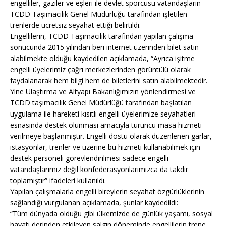
engelliler, gaziler ve eşleri ile devlet sporcusu vatandaşların
TCDD Taşımacılık Genel Müdürlüğü tarafından işletilen
trenlerde ücretsiz seyahat ettiği belirtildi.
Engellilerin, TCDD Taşımacılık tarafından yapılan çalışma
sonucunda 2015 yılından beri internet üzerinden bilet satın
alabilmekte olduğu kaydedilen açıklamada, “Ayrıca işitme
engelli üyelerimiz çağrı merkezlerinden görüntülü olarak
faydalanarak hem bilgi hem de biletlerini satın alabilmektedir.
Yine Ulaştırma ve Altyapı Bakanlığımızın yönlendirmesi ve
TCDD taşımacılık Genel Müdürlüğü tarafından başlatılan
uygulama ile hareketi kısıtlı engelli üyelerimize seyahatleri
esnasında destek olunması amacıyla turuncu masa hizmeti
verilmeye başlanmıştır. Engelli dostu olarak düzenlenen garlar,
istasyonlar, trenler ve üzerine bu hizmeti kullanabilmek için
destek personeli görevlendirilmesi sadece engelli
vatandaşlarımız değil konfederasyonlarımızca da takdir
toplamıştır” ifadeleri kullanıldı.
Yapılan çalışmalarla engelli bireylerin seyahat özgürlüklerinin
sağlandığı vurgulanan açıklamada, şunlar kaydedildi:
“Tüm dünyada olduğu gibi ülkemizde de günlük yaşamı, sosyal
hayatı derinden etkileyen salgın döneminde engellilerin trene