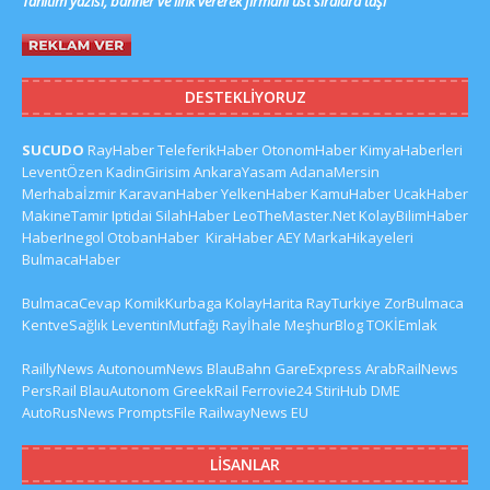
Tanıtım yazısı, banner ve link vererek firmanı üst sıralara taşı
DESTEKLIYORUZ
SUCUDO
RayHaber
TeleferikHaber
OtonomHaber
KimyaHaberleri
LeventÖzen
KadinGirisim
AnkaraYasam
AdanaMersin
Merhabaİzmir
KaravanHaber
YelkenHaber
KamuHaber
UcakHaber
MakineTamir
Iptidai
SilahHaber
LeoTheMaster.Net
KolayBilimHaber
HaberInegol
OtobanHaber
KiraHaber
AEY
MarkaHikayeleri
BulmacaHaber
BulmacaCevap
KomikKurbaga
KolayHarita
RayTurkiye
ZorBulmaca
KentveSağlık
LeventinMutfağı
Rayİhale
MeşhurBlog
TOKİEmlak
RaillyNews
AutonoumNews
BlauBahn
GareExpress
ArabRailNews
PersRail
BlauAutonom
GreekRail
Ferrovie24
StiriHub
DME
AutoRusNews
PromptsFile
RailwayNews EU
LISANLAR