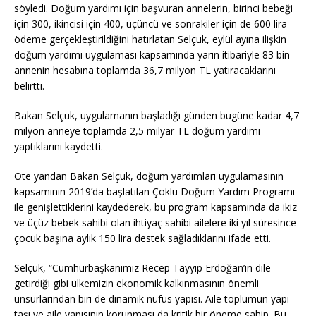
söyledi. Doğum yardımı için başvuran annelerin, birinci bebeği
için 300, ikincisi için 400, üçüncü ve sonrakiler için de 600 lira
ödeme gerçekleştirildiğini hatırlatan Selçuk, eylül ayına ilişkin
doğum yardımı uygulaması kapsamında yarın itibariyle 83 bin
annenin hesabına toplamda 36,7 milyon TL yatıracaklarını
belirtti.
Bakan Selçuk, uygulamanın başladığı günden bugüne kadar 4,7
milyon anneye toplamda 2,5 milyar TL doğum yardımı
yaptıklarını kaydetti.
Öte yandan Bakan Selçuk, doğum yardımları uygulamasının
kapsamının 2019’da başlatılan Çoklu Doğum Yardım Programı
ile genişlettiklerini kaydederek, bu program kapsamında da ikiz
ve üçüz bebek sahibi olan ihtiyaç sahibi ailelere iki yıl süresince
çocuk başına aylık 150 lira destek sağladıklarını ifade etti.
Selçuk, “Cumhurbaşkanımız Recep Tayyip Erdoğan’ın dile
getirdiği gibi ülkemizin ekonomik kalkınmasının önemli
unsurlarından biri de dinamik nüfus yapısı. Aile toplumun yapı
taşı ve aile yapısının korunması da kritik bir öneme sahip. Bu