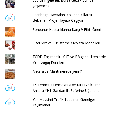
650 yıllık gelenek Bursa Gezek Evi’nde
yaşayacak
Esenboğa Havaalanı Yolunda Yıllardır
Beklenen Proje Hayata Geçiyor
Sonbahar Hastalıklarına Karşı 9 Etkili Öneri
Özel Söz ve Kız İsteme Çikolata Modelleri
TCDD Taşımacılık YHT ve Bölgesel Trenlerde
Yeni Bagaj Kuralları
Ankara'da Mantı nerede yenir?
15 Temmuz Demokrasi ve Milli Birlik Treni
Ankara YHT Gar’dan İlk Seferine Uğurlandı
Yaz Mevsimi Trafik Tedbirleri Genelgesi
Yayımlandı