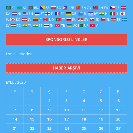
AR
AZ
BN
BS
BG
CEB
ZH-CN
ZH-TW
CS
DA
NL
EN
ET
FI
FR
DE
EL
IW
HI
IT
JA
KO
LV
LT
NO
PT
RU
SR
SK
SL
ES
SV
TG
TA
TE
TH
TR
UK
UR
VI
SPONSORLU LINKLER
İzmir Haberleri
HABER ARŞIVI
EYLÜL 2020
P
S
Ç
P
C
C
P
1
2
3
4
5
6
7
8
9
10
11
12
13
14
15
16
17
18
19
20
21
22
23
24
25
26
27