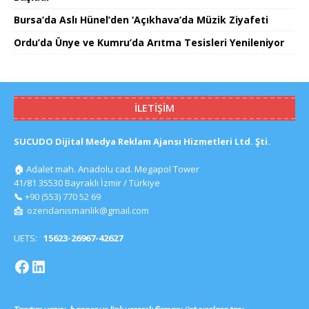
Bursa’da Aslı Hünel’den ‘Açıkhava’da Müzik Ziyafeti
Ordu’da Ünye ve Kumru’da Arıtma Tesisleri Yenileniyor
İLETIŞIM
SUCUDO Dijital Medya Reklam Ajansı Hizmetleri Ltd. Şti.
🏠
Adalet mah. Anadolu cad. Megapol Tower
41/81 35530 Bayraklı İzmir / Türkiye
📞
+90 (553) 770 52 69
📩
ozendanismanlik@gmail.com
UETS:
15623-26967-42627