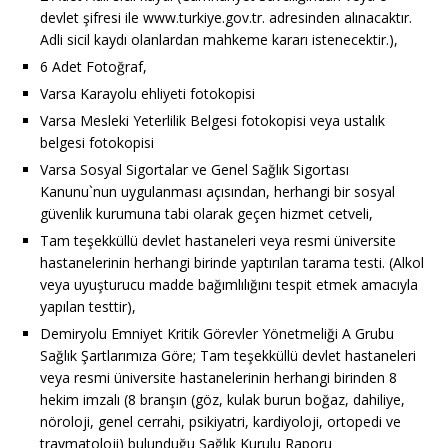
devlet şifresi ile www.turkiye.gov.tr. adresinden alınacaktır.
Adli sicil kaydı olanlardan mahkeme kararı istenecektir.),
6 Adet Fotoğraf,
Varsa Karayolu ehliyeti fotokopisi
Varsa Mesleki Yeterlilik Belgesi fotokopisi veya ustalık
belgesi fotokopisi
Varsa Sosyal Sigortalar ve Genel Sağlık Sigortası
Kanunu`nun uygulanması açısından, herhangi bir sosyal
güvenlik kurumuna tabi olarak geçen hizmet cetveli,
Tam teşekküllü devlet hastaneleri veya resmi üniversite
hastanelerinin herhangi birinde yaptırılan tarama testi. (Alkol
veya uyuşturucu madde bağımlılığını tespit etmek amacıyla
yapılan testtir),
Demiryolu Emniyet Kritik Görevler Yönetmeliği A Grubu
Sağlık Şartlarımıza Göre; Tam teşekküllü devlet hastaneleri
veya resmi üniversite hastanelerinin herhangi birinden 8
hekim imzalı (8 branşın (göz, kulak burun boğaz, dahiliye,
nöroloji, genel cerrahi, psikiyatri, kardiyoloji, ortopedi ve
travmatoloji) bulunduğu Sağlık Kurulu Raporu