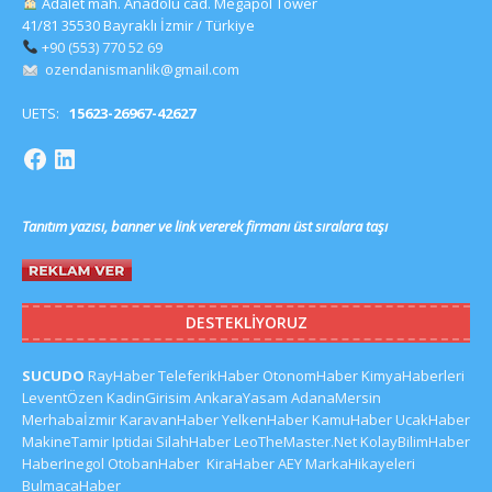
Adalet mah. Anadolu cad. Megapol Tower
41/81 35530 Bayraklı İzmir / Türkiye
+90 (553) 770 52 69
ozendanismanlik@gmail.com
UETS:
15623-26967-42627
Tanıtım yazısı, banner ve link vererek firmanı üst sıralara taşı
DESTEKLIYORUZ
SUCUDO
RayHaber
TeleferikHaber
OtonomHaber
KimyaHaberleri
LeventÖzen
KadinGirisim
AnkaraYasam
AdanaMersin
Merhabaİzmir
KaravanHaber
YelkenHaber
KamuHaber
UcakHaber
MakineTamir
Iptidai
SilahHaber
LeoTheMaster.Net
KolayBilimHaber
HaberInegol
OtobanHaber
KiraHaber
AEY
MarkaHikayeleri
BulmacaHaber