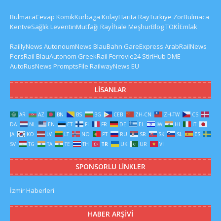
BulmacaCevap
KomikKurbaga
KolayHarita
RayTurkiye
ZorBulmaca
KentveSağlık
LeventinMutfağı
Rayİhale
MeşhurBlog
TOKİEmlak
RaillyNews
AutonoumNews
BlauBahn
GareExpress
ArabRailNews
PersRail
BlauAutonom
GreekRail
Ferrovie24
StiriHub
DME
AutoRusNews
PromptsFile
RailwayNews EU
LISANLAR
AR
AZ
BN
BS
BG
CEB
ZH-CN
ZH-TW
CS
DA
NL
EN
ET
FI
FR
DE
EL
IW
HI
IT
JA
KO
LV
LT
NO
PT
RU
SR
SK
SL
ES
SV
TG
TA
TE
TH
TR
UK
UR
VI
SPONSORLU LINKLER
İzmir Haberleri
HABER ARŞIVI