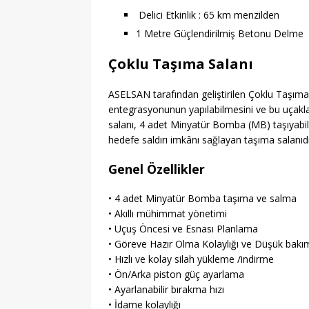
Delici Etkinlik : 65 km menzilden
1 Metre Güçlendirilmiş Betonu Delme
Çoklu Taşıma Salanı
ASELSAN tarafından geliştirilen Çoklu Taşım
entegrasyonunun yapılabilmesini ve bu uçaklard
salanı, 4 adet Minyatür Bomba (MB) taşıyabilen
hedefe saldırı imkânı sağlayan taşıma salanıdı
Genel Özellikler
• 4 adet Minyatür Bomba taşıma ve salma
• Akıllı mühimmat yönetimi
• Uçuş Öncesi ve Esnası Planlama
• Göreve Hazır Olma Kolaylığı ve Düşük bakı
• Hızlı ve kolay silah yükleme /indirme
• Ön/Arka piston güç ayarlama
• Ayarlanabilir bırakma hızı
• İdame kolaylığı