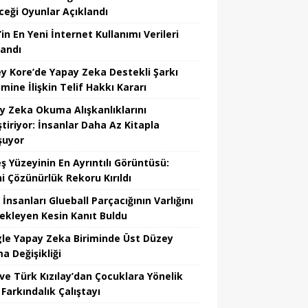
ceği Oyunlar Açıklandı
in En Yeni İnternet Kullanımı Verileri
landı
y Kore’de Yapay Zeka Destekli Şarkı
mine İlişkin Telif Hakkı Kararı
y Zeka Okuma Alışkanlıklarını
tiriyor: İnsanlar Daha Az Kitapla
şuyor
ş Yüzeyinin En Ayrıntılı Görüntüsü:
hi Çözünürlük Rekoru Kırıldı
 İnsanları Glueball Parçacığının Varlığını
ekleyen Kesin Kanıt Buldu
le Yapay Zeka Biriminde Üst Düzey
a Değişikliği
ve Türk Kızılay’dan Çocuklara Yönelik
Farkındalık Çalıştayı