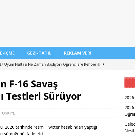
E-İÇME
GEZI-TATIL
REKLAM VER!
7 Uyum Haftası Ne Zaman Başlıyor? Öğrencilere Rehberlik
n F-16 Savaş
n Doktoru ve Mühendislik Birliği: Yeni Nesil Sağlık Uzmanları
ı Testleri Sürüyor
2026-
Kadınların Okuma Azmi İlham Kaynağı Oldu
EĞITIM
2026
TÜRKİYE
Öğren
 Sonuçlarının Açıklanma Tarihi Belli Oldu
EĞITIM
Gelec
ğretmen Atama Sonuçlarının Açıklanması
EĞITIM
l 2020 tarihinde resmi Twitter hesabından yaptığı
Nesil
n sürdüğünü ifade etti.