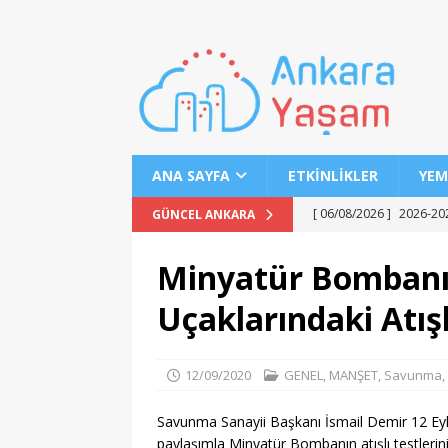
ANA SAYFA
ETKINLIKLER
YEM
[ 06/08/2026 ]
2026-202
GÜNCEL ANKARA
EĞITIM
Minyatür Bombanı
[ 06/08/2026 ]
Geleceği
Uçaklarındaki Atışl
EĞITIM
[ 06/08/2026 ]
Konaklı 
12/09/2020
GENEL
,
MANŞET
,
Savunma
,
[ 06/08/2026 ]
DGS 2026
[ 06/08/2026 ]
İl İçi Ö
Savunma Sanayii Başkanı İsmail Demir 12 Eylü
paylaşımla Minyatür Bombanın atışlı testlerini