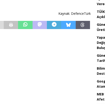
Vere
TÜİK’
Kaynak: DefenceTürk
Açık
Güne
Üreti
Yapa
Değiş
Bulu
Güne
Tari
Bilim
Dest
Goog
Atam
MEB 
Afet 