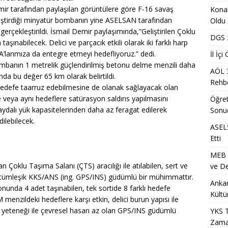
Dönem Sınav Sonuçları ve Öğrenme Rehberi
EĞITIM
ir tarafından paylaşılan görüntülere göre F-16 savaş
Konak
lerin Mazerete Bağlı Yer Değiştirme Sonucu Nedir?
EĞITIM
tirdiği minyatür bombanın yine ASELSAN tarafından
Oldu
i gerçekleştirildi. İsmail Demir paylaşımında,”Geliştirilen Çoklu
lk Yarıda 88,5 Milyar Lira Hasılat Elde Etti
MANŞET
DGS 2
ınabilecek. Delici ve parçacık etkili olarak iki farklı harp
A’larımıza da entegre etmeyi hedefliyoruz.” dedi.
nci Yerleştirme Kılavuzu Güncellemeleri ve Detaylar
EĞITIM
İl İç
anın 1 metrelik güçlendirilmiş betonu delme menzili daha
AÖL 
a Mevsimlik Tarım Çalışanlarına Sağlık ve Kültür Desteği Programı
da bu değer 65 km olarak belirtildi.
Rehbe
hedefe taarruz edebilmesine de olanak sağlayacak olan
 veya aynı hedeflere satürasyon saldırıs yapılmasını
Öğret
ih Sonuçlarının Açıklanma Tarihi Ne Zaman?
EĞITIM
faydalı yük kapasitelerinden daha az feragat edilerek
Sonu
ilebilecek.
Metro İstasyonu Yakında Geçici Yaya Düzenlemesi Olarak
ASELS
Etti
ET
MEB Ö
S/2 Sınavı Ne Zaman ve Saat Kaçta Gerçekleştirilecek?
EĞITIM
oklu Taşıma Salanı (ÇTS) aracılığı ile atılabilen, sert ve
ve De
i Arsa Ofisi ile Kırklareli Satılık Arsa ve Edirne Satılık Arsa Yatırım
n tümleşik KKS/ANS (ing. GPS/INS) güdümlü bir mühimmattır.
Ankar
nunda 4 adet taşınabilen, tek sortide 8 farklı hedefe
Kültü
M menzildeki hedeflere karşı etkin, delici burun yapısı ile
7 Üniversite Kayıt Tarihleri ve Detayları
EĞITIM
ş yeteneği ile çevresel hasarı az olan GPS/INS güdümlü
YKS T
Zama