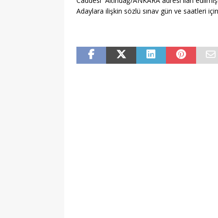
Caddesi Altındağ/ANKARA adresi ilan edilmişt
Adaylara ilişkin sözlü sınav gün ve saatleri iç