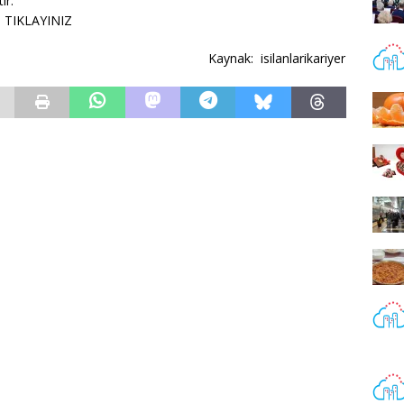
ir.
in TIKLAYINIZ
Kaynak: isilanlarikariyer