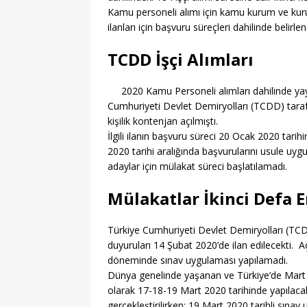
[ 07/08/2026 ]
MEB 2026
Kamu personeli alımı için kamu kurum ve kurul
[ 07/08/2026 ]
2026 YÖK
ilanları için başvuru süreçleri dahilinde belirl
[ 07/08/2026 ]
2026 AÖL
TCDD İşçi Alımları
EĞITIM
2020 Kamu Personeli alımları dahilinde yayı
[ 07/08/2026 ]
Keçiören’
Cumhuriyeti Devlet Demiryolları (TCDD) taraf
[ 07/08/2026 ]
LGS 1. N
kişilik kontenjan açılmıştı.
İlgili ilanın başvuru süreci 20 Ocak 2020 tari
[ 07/08/2026 ]
MSÜ’de G
2020 tarihi aralığında başvurularını usule u
adaylar için mülakat süreci başlatılamadı.
[ 06/08/2026 ]
2026-202
[ 06/08/2026 ]
2026-202
Mülakatlar İkinci Defa E
EĞITIM
Türkiye Cumhuriyeti Devlet Demiryolları (TCD
[ 08/08/2026 ]
Pursakla
duyuruları 14 Şubat 2020’de ilan edilecekti. 
MANŞET
döneminde sınav uygulaması yapılamadı.
Dünya genelinde yaşanan ve Türkiye’de Mart a
olarak 17-18-19 Mart 2020 tarihinde yapılaca
gerçekleştirilirken; 19 Mart 2020 tarihli sın