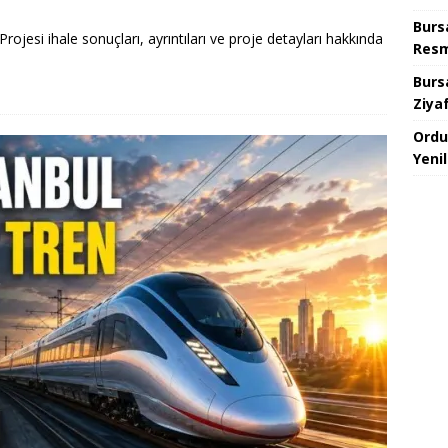
Burs
jesi ihale sonuçları, ayrıntıları ve proje detayları hakkında
Resm
Burs
Ziya
Ordu
Yeni