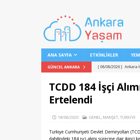
ANA SAYFA
ETKINLIKLER
YEM
[ 08/08/2026 ]
Ankara-İ
GÜNCEL ANKARA
MANŞET
TCDD 184 İşçi Alımı
[ 08/08/2026 ]
Moritany
Ertelendi
[ 08/08/2026 ]
Bornova
[ 08/08/2026 ]
2026 YKS
18/06/2020
GENEL
,
MANŞET
,
TÜRKİYE
[ 08/08/2026 ]
LGS 1. N
[ 07/08/2026 ]
Maltepe 
Türkiye Cumhuriyeti Devlet Demiryolları (TC
dahilindeki 184 işçi alımı sürecine dair ikinci