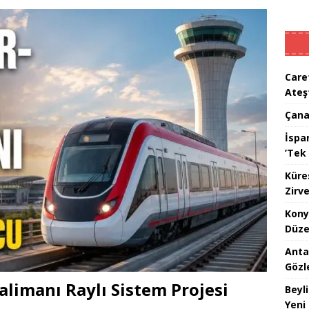
Care
Ateş
Çana
İspan
’Tek 
Küre
Zirve
Kony
Düze
Anta
Gözl
limanı Raylı Sistem Projesi
Beyl
Yeni