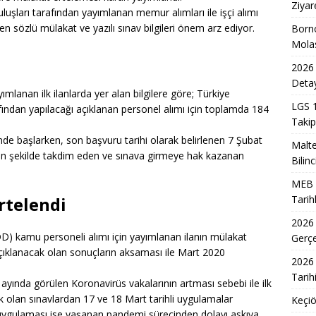
-2027 Ortaokul Kayıtlarının Başlangıç Tarihleri Nedir?
EĞITIM
Ziyar
uşları tarafından yayımlanan memur alımları ile işçi alımı
DİL/2 Sınavı Ne Zaman ve Saat Kaçta Gerçekleşecek?
EĞITIM
enen sözlü mülakat ve yazılı sınav bilgileri önem arz ediyor.
Born
Mola
 3. Dönem Sınav Sonuçları Açıklama Tarihi Belirlendi mi?
2026 
Detay
mlanan ilk ilanlarda yer alan bilgilere göre; Türkiye
de Aileler İçin Etkili Ebeveynlik Eğitimi
EĞITIM
LGS 1
ından yapılacağı açıklanan personel alımı için toplamda 184
Takip
akil Sonuçları 2026 Takvimi ve Açıklanma Tarihi
EĞITIM
hinde başlarken, son başvuru tarihi olarak belirlenen 7 Şubat
Malte
eleceğin Astsubayları için Yoğun Eğitim Programı
EĞITIM
ygun şekilde takdim eden ve sınava girmeye hak kazanan
Bilinc
7 Üniversite Kayıt Tarihleri ve Detayları
EĞITIM
MEB 2
7 Uyum Haftası Ne Zaman Başlıyor? Öğrencilere Rehberlik
rtelendi
Tarih
2026
D) kamu personeli alımı için yayımlanan ilanın mülakat
Gerç
r-Esenboğa Havalimanı Raylı Sistem Projesi İhalesi Sonuçları
Açıklanacak olan sonuçların aksaması ile Mart 2020
2026 
Tarih
yında görülen Koronavirüs vakalarının artması sebebi ile ilk
k olan sınavlardan 17 ve 18 Mart tarihli uygulamalar
Keçiö
av uygulaması ise yaşanan pandemi sürecinden dolayı askıya