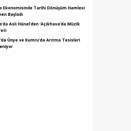
a Ekonomisinde Tarihi Dönüşüm Hamlesi
en Başladı
a’da Aslı Hünel’den ‘Açıkhava’da Müzik
feti
’da Ünye ve Kumru’da Arıtma Tesisleri
leniyor