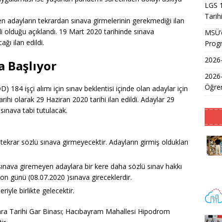
LGS 1
Tarih
en adayların tekrardan sınava girmelerinin gerekmediği ilan
rli olduğu açıklandı. 19 Mart 2020 tarihinde sınava
MSÜ’d
ğı ilan edildi.
Prog
2026-
a Başlıyor
2026
Öğren
 184 işçi alımı için sınav beklentisi içinde olan adaylar için
ihi olarak 29 Haziran 2020 tarihi ilan edildi. Adaylar 29
sınava tabi tutulacak.
ekrar sözlü sınava girmeyecektir. Adayların girmiş oldukları
nava giremeyen adaylara bir kere daha sözlü sınav hakkı
 son günü (08.07.2020 )sınava gireceklerdir.
riyle birlikte gelecektir.
ara Tarihi Gar Binası; Hacıbayram Mahallesi Hipodrom