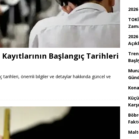
2026
TOKİ
Zam
2026
Açık
Kayıtlarının Başlangıç Tarihleri
Tren
Başlı
Munz
tarihleri, önemli bilgiler ve detaylar hakkında güncel ve
Günd
Konak
Küçü
Karş
Böbr
Fakt
Malt