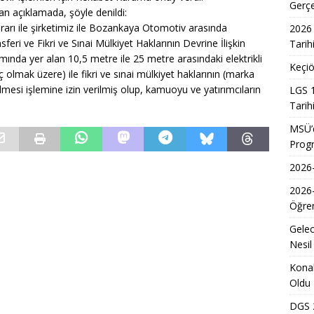
7 Üniversite Kayıt Tarihleri ve Detayları
EĞITIM
Gerç
n açıklamada, şöyle denildi:
7 Uyum Haftası Ne Zaman Başlıyor? Öğrencilere Rehberlik
arı ile şirketimiz ile Bozankaya Otomotiv arasında
2026 
eri ve Fikri ve Sınai Mülkiyet Haklarının Devrine İlişkin
Tarih
nda yer alan 10,5 metre ile 25 metre arasındaki elektrikli
Keçiö
iç olmak üzere) ile fikri ve sınai mülkiyet haklarının (marka
n Doktoru ve Mühendislik Birliği: Yeni Nesil Sağlık Uzmanları
lmesi işlemine izin verilmiş olup, kamuoyu ve yatırımcıların
LGS 1
Tarih
Kadınların Okuma Azmi İlham Kaynağı Oldu
EĞITIM
MSÜ’d
Prog
 Sonuçlarının Açıklanma Tarihi Belli Oldu
EĞITIM
2026-
ğretmen Atama Sonuçlarının Açıklanması
EĞITIM
2026
Dönem Sınav Sonuçları ve Öğrenme Rehberi
EĞITIM
Öğren
lerin Mazerete Bağlı Yer Değiştirme Sonucu Nedir?
EĞITIM
Gelec
Yaz Okulu Öğrencilerine Yönelik Afet Bilinci Eğitimleri
EĞITIM
Nesil
Konak
Oldu
DGS 2