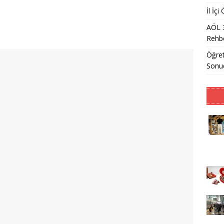
İl İç
AÖL 
Rehbe
Öğret
Sonu