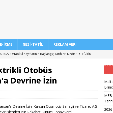
E-İÇME
GEZI-TATIL
REKLAM VER!
-2027 Ortaokul Kayıtlarının Başlangıç Tarihleri Nedir?
EĞITIM
DİL/2 Sınavı Ne Zaman ve Saat Kaçta Gerçekleşecek?
EĞITIM
trikli Otobüs
 3. Dönem Sınav Sonuçları Açıklama Tarihi Belirlendi mi?
'a Devrine İzin
Malte
Bilinc
de Aileler İçin Etkili Ebeveynlik Eğitimi
EĞITIM
MEB 2
akil Sonuçları 2026 Takvimi ve Açıklanma Tarihi
EĞITIM
Tarih
eleceğin Astsubayları için Yoğun Eğitim Programı
EĞITIM
Karsan’a Devrine İzin; Karsan Otomotiv Sanayii ve Ticaret A.Ş
2026
vir işlemleri için Rekabet Kurumu onay verdi.