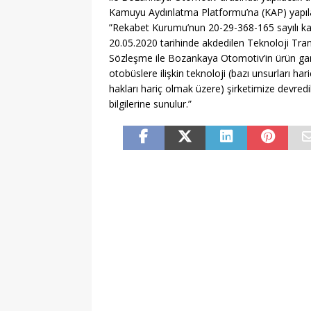
[ 06/08/2026 ]
2026-202
Kamuyu Aydınlatma Platformu’na (KAP) yapıla
[ 06/08/2026 ]
2026-202
”Rekabet Kurumu’nun 20-29-368-165 sayılı kar
20.05.2020 tarihinde akdedilen Teknoloji Transf
EĞITIM
Sözleşme ile Bozankaya Otomotiv’in ürün gamı
otobüslere ilişkin teknoloji (bazı unsurları har
[ 06/08/2026 ]
Geleceği
hakları hariç olmak üzere) şirketimize devredi
EĞITIM
bilgilerine sunulur.”
[ 06/08/2026 ]
Konaklı 
[ 06/08/2026 ]
DGS 2026
[ 06/08/2026 ]
İl İçi Ö
[ 06/08/2026 ]
AÖL 3. 
[ 06/08/2026 ]
Öğretmen
[ 07/08/2026 ]
Maltepe 