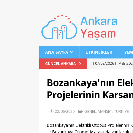
ANA SAYFA
ETKINLIKLER
YEM
[ 07/08/2026 ]
MEB 2026
GÜNCEL ANKARA
[ 07/08/2026 ]
2026 YÖK
Bozankaya'nın Elek
[ 07/08/2026 ]
2026 AÖL
Projelerinin Karsan
EĞITIM
[ 07/08/2026 ]
Keçiören’
22/06/2020
GENEL
,
MANŞET
,
TÜRKİYE
[ 07/08/2026 ]
LGS 1. N
[ 07/08/2026 ]
MSÜ’de G
Bozankaya’nın Elektrikli Otobüs Projelerinin 
ile Bozankaya Otomotiv arasında yapılacak de