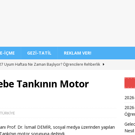
E-İÇME
GEZI-TATIL
REKLAM VER!
7 Uyum Haftası Ne Zaman Başlıyor? Öğrencilere Rehberlik
be Tankının Motor
n Doktoru ve Mühendislik Birliği: Yeni Nesil Sağlık Uzmanları
2026-
Kadınların Okuma Azmi İlham Kaynağı Oldu
EĞITIM
2026
TÜRKİYE
Öğren
 Sonuçlarının Açıklanma Tarihi Belli Oldu
EĞITIM
Gelec
ğretmen Atama Sonuçlarının Açıklanması
EĞITIM
nı Prof. Dr. İsmail DEMİR, sosyal medya üzerinden yapılan
Nesil
Tankı’nın motor sorununa değindi.