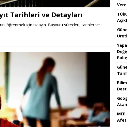
Vere
ıt Tarihleri ve Detayları
TÜİK’
Açık
rını öğrenmek için tıklayın. Başvuru süreçleri, tarihler ve
Güne
Üreti
Yapa
Değiş
Bulu
Güne
Tari
Bilim
Dest
Goog
Atam
MEB 
Afet 