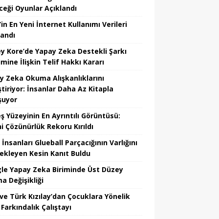
ceği Oyunlar Açıklandı
in En Yeni İnternet Kullanımı Verileri
landı
y Kore’de Yapay Zeka Destekli Şarkı
mine İlişkin Telif Hakkı Kararı
y Zeka Okuma Alışkanlıklarını
tiriyor: İnsanlar Daha Az Kitapla
şuyor
ş Yüzeyinin En Ayrıntılı Görüntüsü:
hi Çözünürlük Rekoru Kırıldı
 İnsanları Glueball Parçacığının Varlığını
ekleyen Kesin Kanıt Buldu
le Yapay Zeka Biriminde Üst Düzey
a Değişikliği
ve Türk Kızılay’dan Çocuklara Yönelik
Farkındalık Çalıştayı