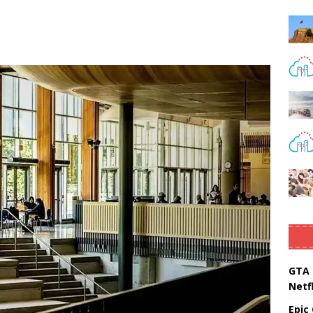
GTA 
Netfl
Epic