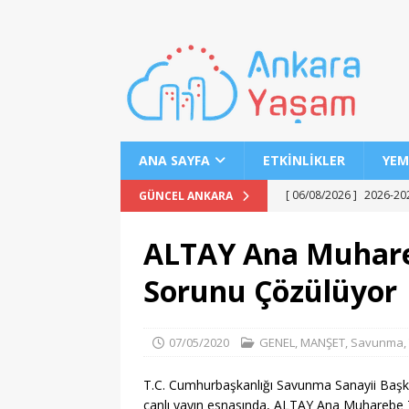
ANA SAYFA
ETKINLIKLER
YEM
[ 06/08/2026 ]
2026-202
GÜNCEL ANKARA
EĞITIM
ALTAY Ana Muhare
[ 06/08/2026 ]
Geleceği
Sorunu Çözülüyor
EĞITIM
[ 06/08/2026 ]
Konaklı 
07/05/2020
GENEL
,
MANŞET
,
Savunma
,
[ 06/08/2026 ]
DGS 2026
[ 06/08/2026 ]
İl İçi Ö
T.C. Cumhurbaşkanlığı Savunma Sanayii Başka
canlı yayın esnasında, ALTAY Ana Muharebe 