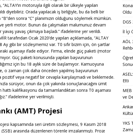
Dönem Sınav Sonuçları ve Öğrenme Rehberi
EĞITIM
ALTAY’ın motoruyla ilgili olarak bir ülkeyle yapılan
Konak
lerin Mazerete Bağlı Yer Değiştirme Sonucu Nedir?
EĞITIM
dı diyebiliriz. Orada yapılacak iş birliğiyle, bu da belli bir
Oldu
tta “B”den sonra “C” planımızın olduğunu söylemek mümkün.
lk Yarıda 88,5 Milyar Lira Hasılat Elde Etti
MANŞET
DGS 2
i ve yerli motor. Bunun da çalışmaları malumunuz devam
 yavaş yavaş çıkmaya başladı.” ifadelerine yer verildi.
nci Yerleştirme Kılavuzu Güncellemeleri ve Detaylar
EĞITIM
İl İç
MİR tarafından Ocak 2020’de yapılan açıklamada, “ALTAY
AÖL 
a Mevsimlik Tarım Çalışanlarına Sağlık ve Kültür Desteği Programı
8 Ay gibi bir sözleşmemiz var. T0 sıfır bizim için, ön şartlar
Rehbe
nraki aşamayı ifade ediyor. Firma, elinde güç paketi (motor
amıyor. Güç paketi konusunda yapılan başvurunun
Öğret
ih Sonuçlarının Açıklanma Tarihi Ne Zaman?
EĞITIM
ığımız için bu 18 aylık süre de başlamıyor. Kamuoyuna
Sonu
önce, o zaman çok daha önceden yapılmış başvurunun
Metro İstasyonu Yakında Geçici Yaya Düzenlemesi Olarak
ASELS
 pozitif veya negatif bir cevapla karşılaşmadı ve beklemede.
Etti
ET
 hızla sürüyor, onun da çok yakında sonuçlanacağını ümit
im hattı kalifikasyonu da tamamlandıktan sonra T0 aşaması
MEB Ö
S/2 Sınavı Ne Zaman ve Saat Kaçta Gerçekleştirilecek?
EĞITIM
.” ifadelerine yer verilmişti.
ve De
i Arsa Ofisi ile Kırklareli Satılık Arsa ve Edirne Satılık Arsa Yatırım
Ankar
kı (AMT) Projesi
Kültü
7 Üniversite Kayıt Tarihleri ve Detayları
EĞITIM
YKS T
ojesi kapsamında seri üretim sözleşmesi, 9 Kasım 2018
Zama
 (SSB) arasında düzenlenen törenle imzalanmıştı. Proje