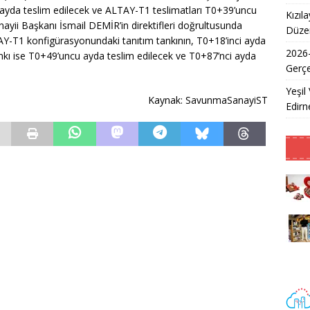
 ayda teslim edilecek ve ALTAY-T1 teslimatları T0+39’uncu
Kızıl
nayii Başkanı İsmail DEMİR’in direktifleri doğrultusunda
Düzen
-T1 konfigürasyonundaki tanıtım tankının, T0+18’inci ayda
2026
kı ise T0+49’uncu ayda teslim edilecek ve T0+87’nci ayda
Gerçe
Yeşil 
Kaynak: SavunmaSanayiST
Edirne