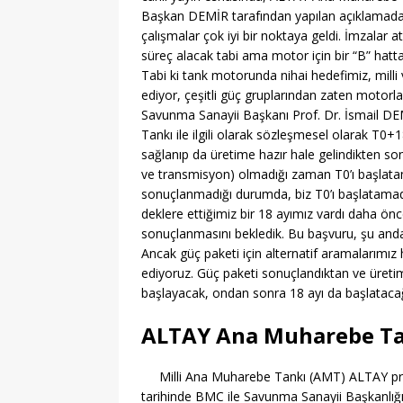
[ 06/08/2026 ]
AÖL 3. 
Başkan DEMİR tarafından yapılan açıklamada, “
[ 06/08/2026 ]
Öğretmen
çalışmalar çok iyi bir noktaya geldi. İmzalar atıl
süreç alacak tabi ama motor için bir “B” ha
[ 06/08/2026 ]
ASELSAN İ
Tabi ki tank motorunda nihai hedefimiz, mill
ediyor, çeşitli güç gruplarından zaten motorlar
[ 06/08/2026 ]
MEB Öğre
Savunma Sanayii Başkanı Prof. Dr. İsmail DE
[ 06/08/2026 ]
Ankara’d
Tankı ile ilgili olarak sözleşmesel olarak T0+1
sağlanıp da üretime hazır hale gelindikten so
MANŞET
ve transmisyon) olmadığı zaman T0’ı başlat
[ 06/08/2026 ]
YKS Terc
sonuçlanmadığı durumda, biz T0’ı başlatamad
deklere ettiğimiz bir 18 ayımız vardı daha 
[ 06/08/2026 ]
Kızılay 
sonuçlanmasını bekledik. Bu başvuru, şu anda
Güncelleniyor
MANŞ
Ancak güç paketi için alternatif aramalarımız
ediyoruz. Güç paketi sonuçlandıktan ve üret
[ 06/08/2026 ]
2026-ALE
başlayacak, ondan sonra 18 ayı da başlatacağız
[ 01/08/2026 ]
Yeşil Vad
ALTAY Ana Muharebe Tan
Fırsatları
GENEL
[ 06/08/2026 ]
2026-202
Milli Ana Muharebe Tankı (AMT) ALTAY pr
tarihinde BMC ile Savunma Sanayii Başkanlığı