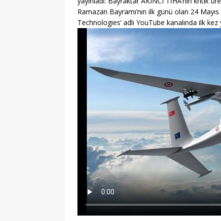
yayınladı. Bayraktar AKINCI TİHA’nın kritik üre
Ramazan Bayramı’nın ilk günü olan 24 Mayıs 
Technologies’ adlı YouTube kanalında ilk kez 