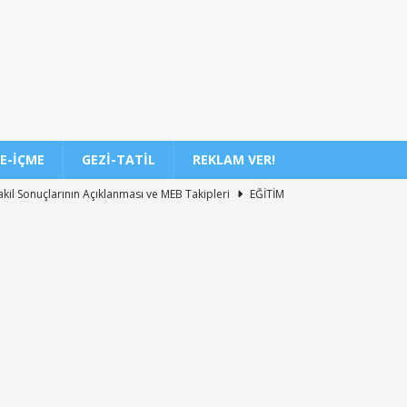
E-İÇME
GEZI-TATIL
REKLAM VER!
akil Sonuçlarının Açıklanması ve MEB Takipleri
EĞITIM
-2027 Ortaokul Kayıtlarının Başlangıç Tarihleri Nedir?
EĞITIM
DİL/2 Sınavı Ne Zaman ve Saat Kaçta Gerçekleşecek?
EĞITIM
 3. Dönem Sınav Sonuçları Açıklama Tarihi Belirlendi mi?
akil Sonuçları 2026 Takvimi ve Açıklanma Tarihi
EĞITIM
7 Üniversite Kayıt Tarihleri ve Detayları
EĞITIM
7 Uyum Haftası Ne Zaman Başlıyor? Öğrencilere Rehberlik