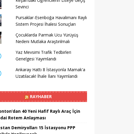
Keşan’daki Öğrencilerin Liseye Geçiş
Sevinci
Pursaklar-Esenboğa Havalimanı Raylı
Sistem Projesi İhalesi Sonuçları
Çocuklarda Parmak Ucu Yürüyüş
Nedeni Mutlaka Araştırılmalı
Yaz Mevsimi Trafik Tedbirleri
Genelgesi Yayımlandı
Ankaray Hattı 8 İstasyonla Mamak'a
Uzatılacak! İhale İlanı Yayımlandı
RAYHABER
nton’dan 40 Yeni Hafif Raylı Araç İçin
dai Rotem Anlaşması
istan Demiryolları 15 İstasyonu PPP