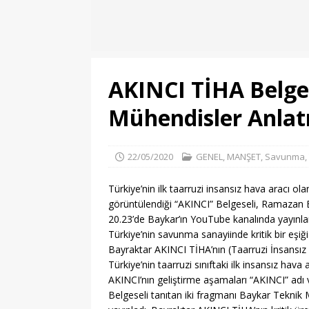
EĞITIM
[ 06/08/2026 ]
Geleceği
EĞITIM
AKINCI TİHA Belges
[ 06/08/2026 ]
Konaklı 
[ 06/08/2026 ]
DGS 2026
Mühendisler Anlat
[ 06/08/2026 ]
İl İçi Ö
[ 06/08/2026 ]
AÖL 3. 
22/05/2020
GENEL
,
MANŞET
,
Savunma
,
[ 08/08/2026 ]
Pursakla
Türkiye’nin ilk taarruzi insansız hava aracı o
MANŞET
görüntülendiği “AKINCI” Belgeseli, Ramazan 
20.23’de Baykar’ın YouTube kanalında yayınl
[ 08/08/2026 ]
Ankara-İ
Türkiye’nin savunma sanayiinde kritik bir eşi
MANŞET
Bayraktar AKINCI TİHA’nın (Taarruzi İnsansız 
Türkiye’nin taarruzi sınıftaki ilk insansız hava
[ 08/08/2026 ]
2026 YKS
AKINCI’nın geliştirme aşamaları “AKINCI” adı ve
Belgeseli tanıtan iki fragmanı Baykar Tekni