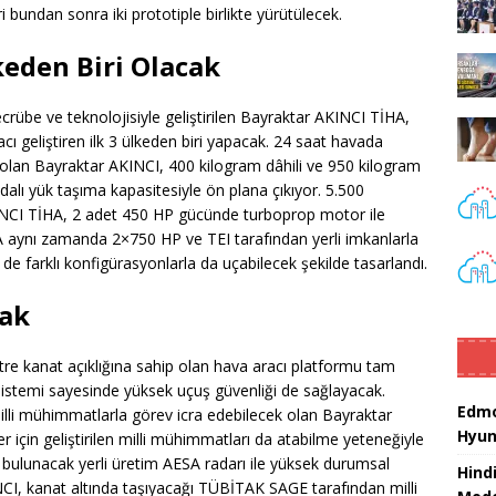
 bundan sonra iki prototiple birlikte yürütülecek.
eden Biri Olacak
ecrübe ve teknolojisiyle geliştirilen Bayraktar AKINCI TİHA,
cı geliştiren ilk 3 ülkeden biri yapacak. 24 saat havada
p olan Bayraktar AKINCI, 400 kilogram dâhili ve 950 kilogram
alı yük taşıma kapasitesiyle ön plana çıkıyor. 5.500
KINCI TİHA, 2 adet 450 HP gücünde turboprop motor ile
 aynı zamanda 2×750 HP ve TEI tarafından yerli imkanlarla
 de farklı konfigürasyonlarla da uçabilecek şekilde tasarlandı.
cak
e kanat açıklığına sahip olan hava aracı platformu tam
sistemi sayesinde yüksek uçuş güvenliği de sağlayacak.
Edmo
illi mühimmatlarla görev icra edebilecek olan Bayraktar
Hyun
r için geliştirilen milli mühimmatları da atabilme yeteneğiyle
 bulunacak yerli üretim AESA radarı ile yüksek durumsal
Hind
NCI, kanat altında taşıyacağı TÜBİTAK SAGE tarafından milli