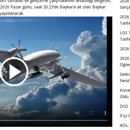
tim safhaları ve geliştirme çalışmalarının anlatıldığı belgesel,
2026
2020 Pazar günü, saat 20.23’de Baykar’a ait olan ‘Baykar
Gerç
yayınlanacak.
2026 
Tarih
LGS 1
Tarih
2026-
2026
Öğren
Gelec
Nesil
Konak
Oldu
DGS 2
İl İç
AÖL 