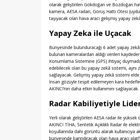
olarak geliştirilen Gökdoğan ve Bozdoğan hav
kamera, AESA radarı, Görüş Hattı Ötesi (uydu)
taşıyacak olan hava aracı gelişmiş yapay zekâ 
Yapay Zeka ile Uçacak
Bünyesinde bulunduracağı 6 adet yapay zekâ b
bulunan kameralardan aldığı verileri kaydedere
Konumlama Sistemine (GPS) ihtiyaç duymadan h
edebilecek olan bu yapay zekâ sistemi, aynı za
sağlayacak. Gelişmiş yapay zekâ sistemi elde e
İnsan gözüyle tespit edilemeyen kara hedefle
AKINCI’nın daha etkin kullanımını sağlayacak.
Radar Kabiliyetiyle Lide
Yerli olarak geliştirilen AESA radar ile yüksek
AKINCI TİHA, Sentetik Açıklıklı Radar ile elek
koşullarında dahi görüntü alarak kullanıcıya a
bünyesinde barındıracak olan hava aracı platfor