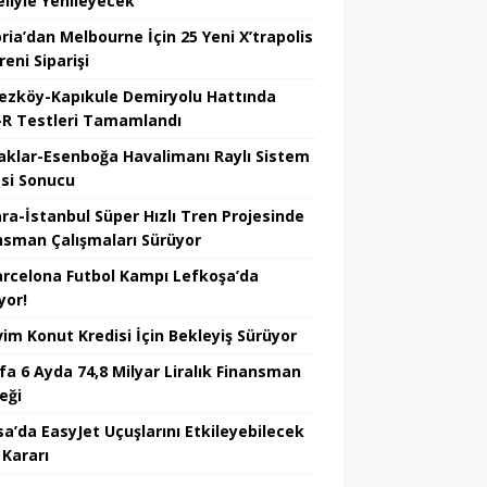
liyle Yenileyecek
ria’dan Melbourne İçin 25 Yeni X’trapolis
reni Siparişi
ezköy-Kapıkule Demiryolu Hattında
R Testleri Tamamlandı
aklar-Esenboğa Havalimanı Raylı Sistem
esi Sonucu
ra-İstanbul Süper Hızlı Tren Projesinde
nsman Çalışmaları Sürüyor
arcelona Futbol Kampı Lefkoşa’da
yor!
vim Konut Kredisi İçin Bekleyiş Sürüyor
fa 6 Ayda 74,8 Milyar Liralık Finansman
eği
sa’da EasyJet Uçuşlarını Etkileyebilecek
 Kararı