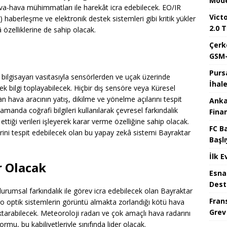
Mode
a-hava mühimmatları ile harekât icra edebilecek. EO/IR
Victo
 haberleşme ve elektronik destek sistemleri gibi kritik yükler
2.0 T
özelliklerine de sahip olacak.
Çerk
GSM-
Purs
ilgisayarı vasıtasıyla sensörlerden ve uçak üzerinde
İhal
k bilgi toplayabilecek. Hiçbir dış sensöre veya Küresel
ava aracının yatış, dikilme ve yönelme açılarını tespit
Anka
manda coğrafi bilgileri kullanılarak çevresel farkındalık
Fina
ttiği verileri işleyerek karar verme özelliğine sahip olacak.
FC B
rini tespit edebilecek olan bu yapay zekâ sistemi Bayraktar
Başlı
İlk E
r Olacak
Esna
Dest
 durumsal farkındalık ile görev icra edebilecek olan Bayraktar
Fran
tro optik sistemlerin görüntü almakta zorlandığı kötü hava
Grev
ktarabilecek. Meteoroloji radarı ve çok amaçlı hava radarını
mu, bu kabiliyetleriyle sınıfında lider olacak.