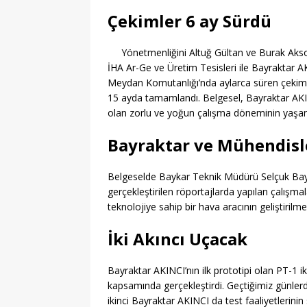
Çekimler 6 ay Sürdü
Yönetmenliğini Altuğ Gültan ve Burak Aksoy
İHA Ar-Ge ve Üretim Tesisleri ile Bayraktar A
Meydan Komutanlığı’nda aylarca süren çekimle
15 ayda tamamlandı. Belgesel, Bayraktar AKINC
olan zorlu ve yoğun çalışma döneminin yaşandı
Bayraktar ve Mühendisl
Belgeselde Baykar Teknik Müdürü Selçuk Bayrak
gerçekleştirilen röportajlarda yapılan çalışmala
teknolojiye sahip bir hava aracının geliştirilme
İki Akıncı Uçacak
Bayraktar AKINCI’nın ilk prototipi olan PT-1
kapsamında gerçekleştirdi. Geçtiğimiz günle
ikinci Bayraktar AKINCI da test faaliyetlerin