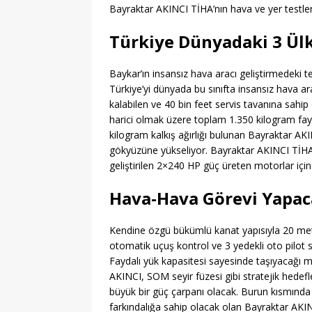
Bayraktar AKINCI TİHA’nın hava ve yer testleri
Türkiye Dünyadaki 3 Ülk
Baykar’ın insansız hava aracı geliştirmedeki t
Türkiye’yi dünyada bu sınıfta insansız hava ara
kalabilen ve 40 bin feet servis tavanına sahi
harici olmak üzere toplam 1.350 kilogram fayd
kilogram kalkış ağırlığı bulunan Bayraktar A
gökyüzüne yükseliyor. Bayraktar AKINCI TİHA
geliştirilen 2×240 HP güç üreten motorlar için
Hava-Hava Görevi Yapa
Kendine özgü bükümlü kanat yapısıyla 20 metr
otomatik uçuş kontrol ve 3 yedekli oto pilot 
Faydalı yük kapasitesi sayesinde taşıyacağı m
AKINCI, SOM seyir füzesi gibi stratejik hedefle
büyük bir güç çarpanı olacak. Burun kısmında
farkındalığa sahip olacak olan Bayraktar AKI