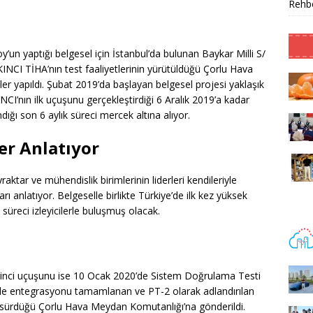
Rehbe
’un yaptığı belgesel için İstanbul’da bulunan Baykar Milli S/
KINCI TİHA’nın test faaliyetlerinin yürütüldüğü Çorlu Hava
r yapıldı. Şubat 2019’da başlayan belgesel projesi yaklaşık
I’nın ilk uçuşunu gerçekleştirdiği 6 Aralık 2019’a kadar
ğı son 6 aylık süreci mercek altına alıyor.
er Anlatıyor
tar ve mühendislik birimlerinin liderleri kendileriyle
rı anlatıyor. Belgeselle birlikte Türkiye’de ilk kez yüksek
 süreci izleyicilerle buluşmuş olacak.
 ikinci uçuşunu ise 10 Ocak 2020’de Sistem Doğrulama Testi
rde entegrasyonu tamamlanan ve PT-2 olarak adlandırılan
in sürdüğü Çorlu Hava Meydan Komutanlığı’na gönderildi.