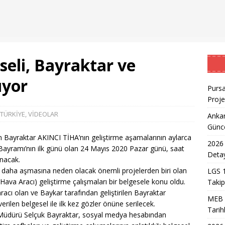
n Doktoru ve Mühendislik Birliği: Yeni Nesil Sağlık Uzmanları
eli, Bayraktar ve
Kadınların Okuma Azmi İlham Kaynağı Oldu
EĞITIM
 Sonuçlarının Açıklanma Tarihi Belli Oldu
EĞITIM
ıyor
Pursa
ğretmen Atama Sonuçlarının Açıklanması
EĞITIM
Proje
Dönem Sınav Sonuçları ve Öğrenme Rehberi
EĞITIM
TÜRKİYE
,
VİDEOLAR
Ankar
Günc
r-Esenboğa Havalimanı Raylı Sistem Projesi İhalesi Sonuçları
lan Bayraktar AKINCI TİHA’nın geliştirme aşamalarının aylarca
2026 
Bayramı’nın ilk günü olan 24 Mayıs 2020 Pazar günü, saat
Detay
anacak.
stanbul Süper Hızlı Tren Finansman Süreci Güncel Durumu
ği daha aşmasına neden olacak önemli projelerden biri olan
LGS 1
Hava Aracı) geliştirme çalışmaları bir belgesele konu oldu.
Takip
 aracı olan ve Baykar tarafından geliştirilen Bayraktar
 Tercih Sonuçlarının Açıklanma Tarihi ve Detaylar
EĞITIM
MEB 2
rilen belgesel ile ilk kez gözler önüne serilecek.
Tarih
k Müdürü Selçuk Bayraktar, sosyal medya hesabından