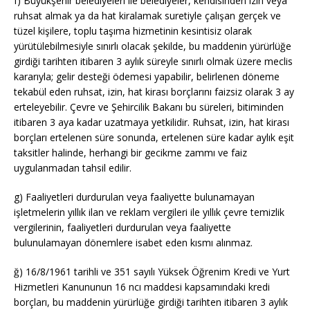
f) Büyükşehir belediyeleri ile belediyeler, kendisinden izin veya
ruhsat almak ya da hat kiralamak suretiyle çalışan gerçek ve
tüzel kişilere, toplu taşıma hizmetinin kesintisiz olarak
yürütülebilmesiyle sınırlı olacak şekilde, bu maddenin yürürlüğe
girdiği tarihten itibaren 3 aylık süreyle sınırlı olmak üzere meclis
kararıyla; gelir desteği ödemesi yapabilir, belirlenen döneme
tekabül eden ruhsat, izin, hat kirası borçlarını faizsiz olarak 3 ay
erteleyebilir. Çevre ve Şehircilik Bakanı bu süreleri, bitiminden
itibaren 3 aya kadar uzatmaya yetkilidir. Ruhsat, izin, hat kirası
borçları ertelenen süre sonunda, ertelenen süre kadar aylık eşit
taksitler halinde, herhangi bir gecikme zammı ve faiz
uygulanmadan tahsil edilir.
g) Faaliyetleri durdurulan veya faaliyette bulunamayan
işletmelerin yıllık ilan ve reklam vergileri ile yıllık çevre temizlik
vergilerinin, faaliyetleri durdurulan veya faaliyette
bulunulamayan dönemlere isabet eden kısmı alınmaz.
ğ)
16/8/1961
tarihli ve 351 sayılı Yüksek Öğrenim Kredi ve Yurt
Hizmetleri Kanununun 16
ncı
maddesi kapsamındaki kredi
borçları, bu maddenin yürürlüğe girdiği tarihten itibaren 3 aylık