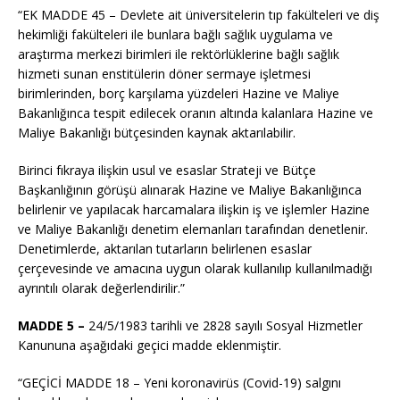
“EK MADDE 45 – Devlete ait üniversitelerin tıp fakülteleri ve diş
hekimliği fakülteleri ile bunlara bağlı sağlık uygulama ve
araştırma merkezi birimleri ile rektörlüklerine bağlı sağlık
hizmeti sunan enstitülerin döner sermaye işletmesi
birimlerinden, borç karşılama yüzdeleri Hazine ve Maliye
Bakanlığınca tespit edilecek oranın altında kalanlara Hazine ve
Maliye Bakanlığı bütçesinden kaynak aktarılabilir.
Birinci fıkraya ilişkin usul ve esaslar Strateji ve Bütçe
Başkanlığının görüşü alınarak Hazine ve Maliye Bakanlığınca
belirlenir ve yapılacak harcamalara ilişkin iş ve işlemler Hazine
ve Maliye Bakanlığı denetim elemanları tarafından denetlenir.
Denetimlerde, aktarılan tutarların belirlenen esaslar
çerçevesinde ve amacına uygun olarak kullanılıp kullanılmadığı
ayrıntılı olarak değerlendirilir.”
MADDE 5 –
24/5/1983
tarihli ve 2828 sayılı Sosyal Hizmetler
Kanununa aşağıdaki geçici madde eklenmiştir.
“GEÇİCİ MADDE 18 – Yeni
koronavirüs
(
Covid
-19) salgını