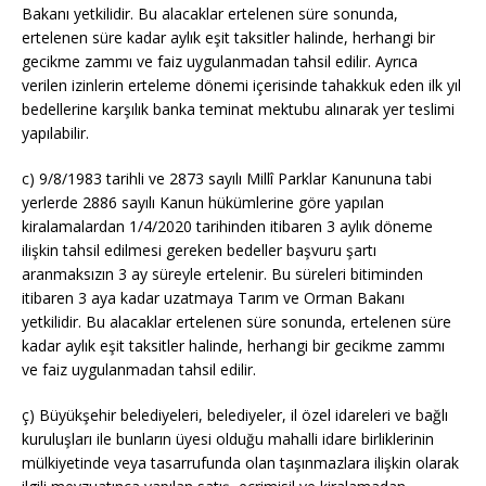
Bakanı yetkilidir. Bu alacaklar ertelenen süre sonunda,
ertelenen süre kadar aylık eşit taksitler halinde, herhangi bir
gecikme zammı ve faiz uygulanmadan tahsil edilir. Ayrıca
verilen izinlerin erteleme dönemi içerisinde tahakkuk eden ilk yıl
bedellerine karşılık banka teminat mektubu alınarak yer teslimi
yapılabilir.
c)
9/8/1983
tarihli ve 2873 sayılı Millî Parklar Kanununa tabi
yerlerde 2886 sayılı Kanun hükümlerine göre yapılan
kiralamalardan 1/4/2020 tarihinden itibaren 3 aylık döneme
ilişkin tahsil edilmesi gereken bedeller başvuru şartı
aranmaksızın 3 ay süreyle ertelenir. Bu süreleri bitiminden
itibaren 3 aya kadar uzatmaya Tarım ve Orman Bakanı
yetkilidir. Bu alacaklar ertelenen süre sonunda, ertelenen süre
kadar aylık eşit taksitler halinde, herhangi bir gecikme zammı
ve faiz uygulanmadan tahsil edilir.
ç) Büyükşehir belediyeleri, belediyeler, il özel idareleri ve bağlı
kuruluşları ile bunların üyesi olduğu mahalli idare birliklerinin
mülkiyetinde veya tasarrufunda olan taşınmazlara ilişkin olarak