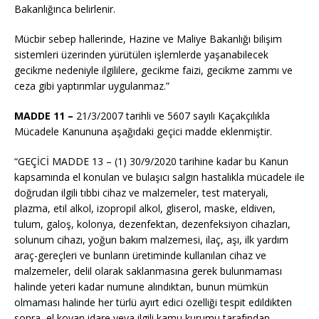
Bakanlığınca belirlenir.
Mücbir sebep hallerinde, Hazine ve Maliye Bakanlığı bilişim
sistemleri üzerinden yürütülen işlemlerde yaşanabilecek
gecikme nedeniyle ilgililere, gecikme faizi, gecikme zammı ve
ceza gibi yaptırımlar uygulanmaz.”
MADDE 11 –
21/3/2007
tarihli ve 5607 sayılı Kaçakçılıkla
Mücadele Kanununa aşağıdaki geçici madde eklenmiştir.
“GEÇİCİ MADDE 13 – (1)
30/9/2020
tarihine kadar bu Kanun
kapsamında el konulan ve bulaşıcı salgın hastalıkla mücadele ile
doğrudan ilgili tıbbi cihaz ve malzemeler, test materyali,
plazma, etil alkol,
izopropil
alkol,
gliserol
, maske, eldiven,
tulum, galoş, kolonya, dezenfektan, dezenfeksiyon cihazları,
solunum cihazı, yoğun bakım malzemesi, ilaç, aşı, ilk yardım
araç-gereçleri ve bunların üretiminde kullanılan cihaz ve
malzemeler, delil olarak saklanmasına gerek bulunmaması
halinde yeteri kadar numune alındıktan, bunun mümkün
olmaması halinde her türlü ayırt edici özelliği tespit edildikten
sonra, el koyan idare veya ilgili kamu kurumu tarafından