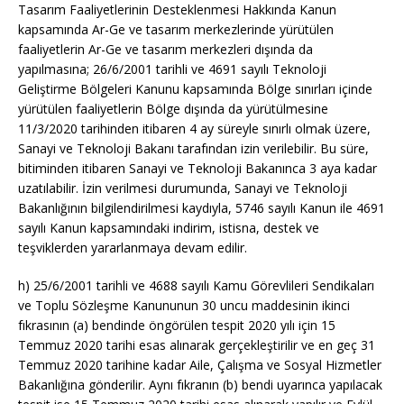
Tasarım Faaliyetlerinin Desteklenmesi Hakkında Kanun
kapsamında Ar-
Ge
ve tasarım merkezlerinde yürütülen
faaliyetlerin Ar-
Ge
ve tasarım merkezleri dışında da
yapılmasına; 26/6/2001 tarihli ve 4691 sayılı Teknoloji
Geliştirme Bölgeleri Kanunu kapsamında Bölge sınırları içinde
yürütülen faaliyetlerin Bölge dışında da yürütülmesine
11/3/2020 tarihinden itibaren 4 ay süreyle sınırlı olmak üzere,
Sanayi ve Teknoloji Bakanı tarafından izin verilebilir. Bu süre,
bitiminden itibaren Sanayi ve Teknoloji Bakanınca 3 aya kadar
uzatılabilir. İzin verilmesi durumunda, Sanayi ve Teknoloji
Bakanlığının bilgilendirilmesi kaydıyla, 5746 sayılı Kanun ile 4691
sayılı Kanun kapsamındaki indirim, istisna, destek ve
teşviklerden yararlanmaya devam edilir.
h)
25/6/2001
tarihli ve 4688 sayılı Kamu Görevlileri Sendikaları
ve Toplu Sözleşme Kanununun 30 uncu maddesinin ikinci
fıkrasının (a) bendinde öngörülen tespit 2020 yılı için 15
Temmuz 2020 tarihi esas alınarak gerçekleştirilir ve en geç 31
Temmuz 2020 tarihine kadar Aile, Çalışma ve Sosyal Hizmetler
Bakanlığına gönderilir. Aynı fıkranın (b) bendi uyarınca yapılacak