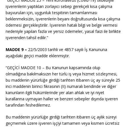
“GEÇİCİ MADDE 25 – Yeni
koronavirüs
(
Covid
-19) sebebiyle
işverenlerin yaptıkları zorlayıcı sebep gerekçeli kısa çalışma
başvuruları için, uygunluk tespitinin tamamlanması
beklenmeksizin, işverenlerin beyanı doğrultusunda kısa çalışma
ödemesi gerçekleştirilir. İşverenin hatalı bilgi ve belge vermesi
nedeniyle yapılan fazla ve yersiz ödemeler, yasal faizi ile birlikte
işverenden tahsil edilir.”
MADDE 9 –
22/5/2003
tarihli ve 4857 sayılı İş Kanununa
aşağıdaki geçici madde eklenmiştir.
“GEÇİCİ MADDE 10 – Bu Kanunun kapsamında olup
olmadığına bakılmaksızın her türlü iş veya hizmet sözleşmesi,
bu maddenin yürürlüğe girdiği tarihten itibaren üç ay süreyle 25
inci maddenin birinci fıkrasının (II) numaralı bendinde ve diğer
kanunların ilgili hükümlerinde yer alan ahlak ve iyi niyet
kurallarına uymayan haller ve benzeri sebepler dışında işveren
tarafından feshedilemez.
Bu maddenin yürürlüğe girdiği tarihten itibaren üç aylık süreyi
geçmemek üzere işveren işçiyi tamamen veya kısmen ücretsiz