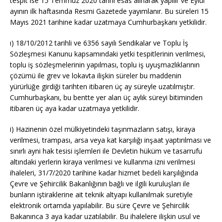
tespit ise 15 Temmuz 2020 tarihi esas alınarak yapılır ve Eylül
ayının ilk haftasında Resmi Gazetede yayımlanır. Bu süreleri 15
Mayıs 2021 tarihine kadar uzatmaya Cumhurbaşkanı yetkilidir.
ı)
18/10/2012
tarihli ve 6356 sayılı Sendikalar ve Toplu İş
Sözleşmesi Kanunu kapsamındaki yetki tespitlerinin verilmesi,
toplu iş sözleşmelerinin yapılması, toplu iş uyuşmazlıklarının
çözümü ile grev ve lokavta ilişkin süreler bu maddenin
yürürlüğe girdiği tarihten itibaren üç ay süreyle uzatılmıştır.
Cumhurbaşkanı, bu bentte yer alan üç aylık süreyi bitiminden
itibaren üç aya kadar uzatmaya yetkilidir.
i) Hazinenin özel mülkiyetindeki taşınmazların satışı, kiraya
verilmesi, trampası, arsa veya kat karşılığı inşaat yaptırılması ve
sınırlı ayni hak tesisi işlemleri ile Devletin hüküm ve tasarrufu
altındaki yerlerin kiraya verilmesi ve kullanma izni verilmesi
ihaleleri,
31/7/2020
tarihine kadar hizmet bedeli karşılığında
Çevre ve Şehircilik Bakanlığının bağlı ve ilgili kuruluşları ile
bunların iştiraklerine ait teknik altyapı kullanılmak suretiyle
elektronik ortamda yapılabilir. Bu süre Çevre ve Şehircilik
Bakanınca 3 aya kadar uzatılabilir. Bu ihalelere ilişkin usul ve