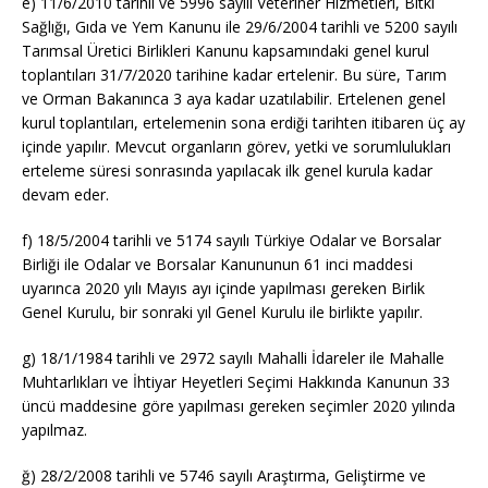
e)
11/6/2010
tarihli ve 5996 sayılı Veteriner Hizmetleri, Bitki
Sağlığı, Gıda ve Yem Kanunu ile 29/6/2004 tarihli ve 5200 sayılı
Tarımsal Üretici Birlikleri Kanunu kapsamındaki genel kurul
toplantıları 31/7/2020 tarihine kadar ertelenir. Bu süre, Tarım
ve Orman Bakanınca 3 aya kadar uzatılabilir. Ertelenen genel
kurul toplantıları, ertelemenin sona erdiği tarihten itibaren üç ay
içinde yapılır. Mevcut organların görev, yetki ve sorumlulukları
erteleme süresi sonrasında yapılacak ilk genel kurula kadar
devam eder.
f)
18/5/2004
tarihli ve 5174 sayılı Türkiye Odalar ve Borsalar
Birliği ile Odalar ve Borsalar Kanununun 61 inci maddesi
uyarınca 2020 yılı Mayıs ayı içinde yapılması gereken Birlik
Genel Kurulu, bir sonraki yıl Genel Kurulu ile birlikte yapılır.
g)
18/1/1984
tarihli ve 2972 sayılı Mahalli İdareler ile Mahalle
Muhtarlıkları ve İhtiyar Heyetleri Seçimi Hakkında Kanunun 33
üncü maddesine göre yapılması gereken seçimler 2020 yılında
yapılmaz.
ğ)
28/2/2008
tarihli ve 5746 sayılı Araştırma, Geliştirme ve