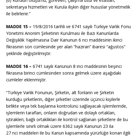
(6) Kurulun oluşumu, görevleri, çalışma usul ve esasları,
sekretarya hizmetleri ve Kurula ilişkin diğer hususlar yönetmelik
ile belirlenir.”
MADDE 15 –
19/8/2016
tarihli ve 6741 sayılı Türkiye Varlık Fonu
Yönetimi Anonim Şirketinin Kurulması ile Bazı Kanunlarda
Değişiklik Yapılmasına Dair Kanunun 6
ncı
maddesinin ikinci
fıkrasının son cümlesinde yer alan “haziran” ibaresi “ağustos”
şeklinde değiştirilmiştir.
MADDE 16 –
6741 sayılı Kanunun 8 inci maddesinin beşinci
fıkrasına birinci cümlesinden sonra gelmek üzere aşağıdaki
cümleler eklenmiştir.
“Türkiye Varlık Fonunun, Şirketin, alt fonların ve Şirketin
kurduğu şirketlerin, diğer şirketler üzerinde üçüncü kişilerle
birlikte veya tek başlarına kontrolünü sağlayacak işlemlerinde,
işlemlerin tarafları, onların doğrudan ve dolaylı ortakları,
iştirakleri, bağlı ortaklıkları ile kontrol sağlanan şirketlere de bu
işlemlerle sınırlı olmak üzere 6362 sayılı Kanunun 23 ila
27
nci
maddeleri ile bu Kanun kapsamında yürürlüğe konan ilgili