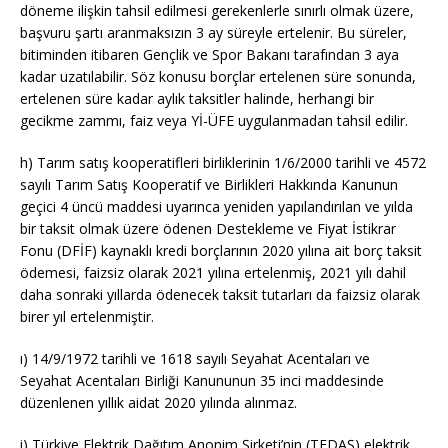
döneme ilişkin tahsil edilmesi gerekenlerle sınırlı olmak üzere,
başvuru şartı aranmaksızın 3 ay süreyle ertelenir. Bu süreler,
bitiminden itibaren Gençlik ve Spor Bakanı tarafından 3 aya
kadar uzatılabilir. Söz konusu borçlar ertelenen süre sonunda,
ertelenen süre kadar aylık taksitler halinde, herhangi bir
gecikme zammı, faiz veya Yİ-ÜFE uygulanmadan tahsil edilir.
h) Tarım satış kooperatifleri birliklerinin
1/6/2000
tarihli ve 4572
sayılı Tarım Satış Kooperatif ve Birlikleri Hakkında Kanunun
geçici 4 üncü maddesi uyarınca yeniden yapılandırılan ve yılda
bir taksit olmak üzere ödenen Destekleme ve Fiyat İstikrar
Fonu (DFİF) kaynaklı kredi borçlarının 2020 yılına ait borç taksit
ödemesi, faizsiz olarak 2021 yılına ertelenmiş, 2021 yılı dahil
daha sonraki yıllarda ödenecek taksit tutarları da faizsiz olarak
birer yıl ertelenmiştir.
ı)
14/9/1972
tarihli ve 1618 sayılı Seyahat
Acentaları
ve
Seyahat
Acentaları
Birliği Kanununun 35 inci maddesinde
düzenlenen yıllık aidat 2020 yılında alınmaz.
i) Türkiye Elektrik Dağıtım Anonim Şirketi’nin (TEDAŞ) elektrik