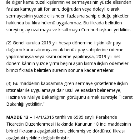
ile diğer kamu tüzel kişilerinin ve sermayesinin yüzde ellisinden
fazlası kamuya ait fonların, doğrudan veya dolaylı olarak
sermayesinin yüzde ellisinden fazlasına sahip olduğu şirketler
hakkında bu fıkra hükmü uygulanmaz. Bu fıkrada belirtilen
süreyi üç ay uzatmaya ve kısaltmaya Cumhurbaşkanı yetkilidir.
(2) Genel kurulca 2019 yılı hesap dönemine ilişkin kâr payı
dağıtımı kararı alınmış ancak henüz pay sahiplerine ödeme
yapılmamışsa veya kısmi ödeme yapılmışsa, 2019 yılı net
dönem kârının yüzde yirmi beşini aşan kısma ilişkin ödemeler
birinci fıkrada belirtilen sürenin sonuna kadar ertelenir.
(3) Bu maddenin kapsamına giren sermaye şirketlerine ilişkin
istisnalar ile uygulamaya dair usul ve esasları belirlemeye,
Hazine ve Maliye Bakanlığının görüşünü almak suretiyle Ticaret
Bakanlığı yetkilidir.”
MADDE 13 –
14/1/2015
tarihli ve 6585 sayılı Perakende
Ticaretin Düzenlenmesi Hakkında Kanunun 18 inci maddesinin
birinci fıkrasına aşağıdaki bent eklenmiş ve dördüncü fıkrası
aşağıdaki şekilde değiştirilmiştir.