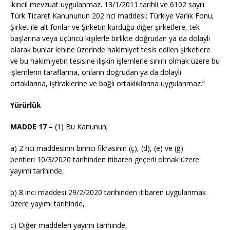
ikincil mevzuat uygulanmaz.
13/1/2011
tarihli ve 6102 sayılı
Türk Ticaret Kanununun 202
nci
maddesi; Türkiye Varlık Fonu,
Şirket ile alt fonlar ve Şirketin kurduğu diğer şirketlere, tek
başlarına veya üçüncü kişilerle birlikte doğrudan ya da dolaylı
olarak bunlar lehine üzerinde hakimiyet tesis edilen şirketlere
ve bu hakimiyetin tesisine ilişkin işlemlerle sınırlı olmak üzere bu
işlemlerin taraflarına, onların doğrudan ya da dolaylı
ortaklarına, iştiraklerine ve bağlı ortaklıklarına uygulanmaz.”
Yürürlük
MADDE 17 –
(1) Bu Kanunun;
a) 2
nci
maddesinin birinci fıkrasının (ç), (d), (e) ve (ğ)
bentleri
10/3/2020
tarihinden itibaren geçerli olmak üzere
yayımı tarihinde,
b) 8 inci maddesi
29/2/2020
tarihinden itibaren uygulanmak
üzere yayımı tarihinde,
c) Diğer maddeleri yayımı tarihinde,