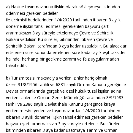
a) Hazine taşınmazlarına ilişkin olarak sözleşmeye istinaden
ödenmesi gereken bedeller
ile
ecrimisil
bedellerinden
1/4/2020
tarihinden itibaren 3 aylık
döneme ilişkin tahsil edilmesi gerekenleri başvuru şartı
aranmaksızın 3 ay süreyle ertelemeye Çevre ve Şehircilik
Bakanı yetkilidir. Bu süreler, bitiminden itibaren Çevre ve
Şehircilik Bakanı tarafından 3 aya kadar uzatılabilir. Bu alacaklar
ertelenen süre sonunda ertelenen süre kadar aylık eşit taksitler
halinde, herhangi bir gecikme zammı ve faiz uygulanmadan
tahsil edilir.
b) Turizm tesisi maksadıyla verilen izinler hariç olmak
üzere
31/8/1956
tarihli ve 6831 sayılı Orman Kanunu gereğince
Devlet ormanlarında gerçek ve özel hukuk tüzel kişileri adına
verilen izinler ile Orman Genel Müdürlüğü tarafından 8/9/1983
tarihli ve 2886 sayılı Devlet İhale Kanunu gereğince kiraya
verilen mesire yerleri ve taşınmazlardan 1/4/2020 tarihinden
itibaren 3 aylık döneme ilişkin tahsil edilmesi gereken bedeller
başvuru şartı aranmaksızın 3 ay süreyle ertelenir. Bu süreleri
bitiminden itibaren 3 aya kadar uzatmaya Tarım ve Orman