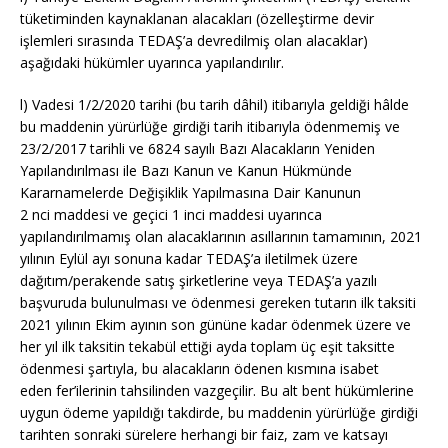
tüketiminden kaynaklanan alacakları (özelleştirme devir
işlemleri sırasında
TEDAŞ’a
devredilmiş olan alacaklar)
aşağıdaki hükümler uyarınca yapılandırılır.
l) Vadesi
1/2/2020
tarihi (bu tarih dâhil) itibarıyla geldiği hâlde
bu maddenin yürürlüğe girdiği tarih itibarıyla ödenmemiş ve
23/2/2017 tarihli ve 6824 sayılı Bazı Alacakların Yeniden
Yapılandırılması ile Bazı Kanun ve Kanun Hükmünde
Kararnamelerde Değişiklik Yapılmasına Dair Kanunun
2
nci
maddesi ve geçici 1 inci maddesi uyarınca
yapılandırılmamış olan alacaklarının asıllarının tamamının, 2021
yılının Eylül ayı sonuna kadar
TEDAŞ’a
iletilmek üzere
dağıtım/perakende satış şirketlerine veya
TEDAŞ’a
yazılı
başvuruda bulunulması ve ödenmesi gereken tutarın ilk taksiti
2021 yılının Ekim ayının son gününe kadar ödenmek üzere ve
her yıl ilk taksitin tekabül ettiği ayda toplam üç eşit taksitte
ödenmesi şartıyla, bu alacakların ödenen kısmına isabet
eden
fer’ilerinin
tahsilinden vazgeçilir. Bu alt bent hükümlerine
uygun ödeme yapıldığı takdirde, bu maddenin yürürlüğe girdiği
tarihten sonraki sürelere herhangi bir faiz, zam ve katsayı