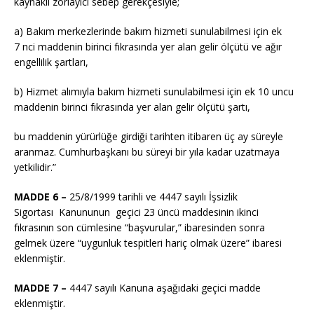
kaynaklı zorlayıcı sebep gerekçesiyle;
a) Bakım merkezlerinde bakım hizmeti sunulabilmesi için ek
7
nci
maddenin birinci fıkrasında yer alan gelir ölçütü ve ağır
engellilik şartları,
b) Hizmet alımıyla bakım hizmeti sunulabilmesi için ek 10 uncu
maddenin birinci fıkrasında yer alan gelir ölçütü şartı,
bu
maddenin yürürlüğe girdiği tarihten itibaren üç ay süreyle
aranmaz. Cumhurbaşkanı bu süreyi bir yıla kadar uzatmaya
yetkilidir.”
MADDE 6 –
25/8/1999
tarihli ve 4447 sayılı İşsizlik
Sigortası Kanununun geçici 23 üncü maddesinin ikinci
fıkrasının son cümlesine “başvurular,” ibaresinden sonra
gelmek üzere “uygunluk tespitleri hariç olmak üzere” ibaresi
eklenmiştir.
MADDE 7 –
4447 sayılı Kanuna aşağıdaki geçici madde
eklenmiştir.