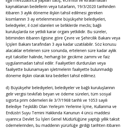
ilgili mevzuatınca yapılan satış,
ecrimisil
ve kiralamadan
kaynaklanan bedellerin veya tutarların,
19/3/2020
tarihinden
itibaren 3 aylık döneme ilişkin tahsil edilmesi gereken
kısımlarının 3 ay ertelenmesine büyükşehir belediyeleri,
belediyeler, il özel idareleri ve birliklerde meclis; bağlı
kuruluşlarda ise yetkili karar organı yetkilidir. Bu süreler,
bitiminden itibaren ilgisine göre Çevre ve Şehircilik Bakanı veya
İçişleri Bakanı tarafından 3 aya kadar uzatılabilir. Söz konusu
alacaklar ertelenen süre sonunda, ertelenen süre kadar aylık
eşit taksitler halinde, herhangi bir gecikme zammı ve faiz
uygulanmadan tahsil edilir. Faaliyetleri durdurulan veya
faaliyette bulunamayan işletmelerin faaliyette bulunmadığı
döneme ilişkin olarak kira bedelleri tahsil edilmez.
d) Büyükşehir belediyeleri, belediyeler ve bağlı kuruluşlarının
gelir vergisi
tevkifatı
beyan ve ödeme süreleri, tüm sosyal
sigorta prim ödemeleri ile
3/7/1968
tarihli ve 1053 sayılı
Belediye Teşkilâtı Olan Yerleşim Yerlerine İçme, Kullanma ve
Endüstri Suyu Temini Hakkında Kanunun 4 üncü maddesi
uyarınca Devlet Su İşleri Genel Müdürlüğüne yaptığı yıllık taksit
ödemelerinden, bu maddenin yürürlüğe girdiği tarihten itibaren