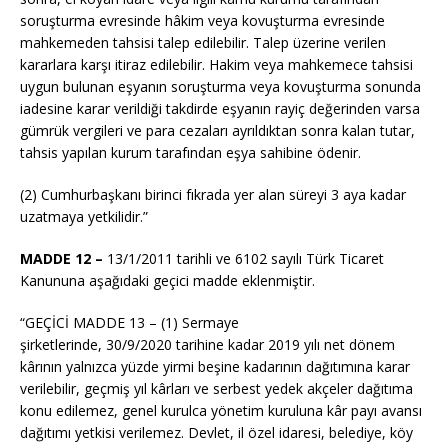
soruşturma evresinde hâkim veya kovuşturma evresinde
mahkemeden tahsisi talep edilebilir. Talep üzerine verilen
kararlara karşı itiraz edilebilir. Hakim veya mahkemece tahsisi
uygun bulunan eşyanın soruşturma veya kovuşturma sonunda
iadesine karar verildiği takdirde eşyanın rayiç değerinden varsa
gümrük vergileri ve para cezaları ayrıldıktan sonra kalan tutar,
tahsis yapılan kurum tarafından eşya sahibine ödenir.
(2) Cumhurbaşkanı birinci fıkrada yer alan süreyi 3 aya kadar
uzatmaya yetkilidir.”
MADDE 12 –
13/1/2011
tarihli ve 6102 sayılı Türk Ticaret
Kanununa aşağıdaki geçici madde eklenmiştir.
“GEÇİCİ MADDE 13 – (1) Sermaye
şirketlerinde,
30/9/2020
tarihine kadar 2019 yılı net dönem
kârının yalnızca yüzde yirmi beşine kadarının dağıtımına karar
verilebilir, geçmiş yıl kârları ve serbest yedek akçeler dağıtıma
konu edilemez, genel kurulca yönetim kuruluna kâr payı avansı
dağıtımı yetkisi verilemez. Devlet, il özel idaresi, belediye, köy