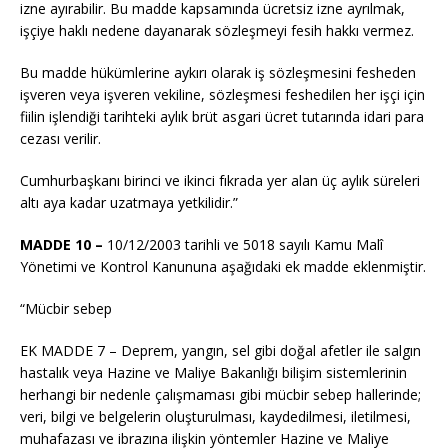
izne ayırabilir. Bu madde kapsamında ücretsiz izne ayrılmak,
işçiye haklı nedene dayanarak sözleşmeyi fesih hakkı vermez.
Bu madde hükümlerine aykırı olarak iş sözleşmesini fesheden
işveren veya işveren vekiline, sözleşmesi feshedilen her işçi için
fiilin işlendiği tarihteki aylık brüt asgari ücret tutarında idari para
cezası verilir.
Cumhurbaşkanı birinci ve ikinci fıkrada yer alan üç aylık süreleri
altı aya kadar uzatmaya yetkilidir.”
MADDE 10 –
10/12/2003
tarihli ve 5018 sayılı Kamu Malî
Yönetimi ve Kontrol Kanununa aşağıdaki ek madde eklenmiştir.
“Mücbir sebep
EK MADDE 7 – Deprem, yangın, sel gibi doğal afetler ile salgın
hastalık veya Hazine ve Maliye Bakanlığı bilişim sistemlerinin
herhangi bir nedenle çalışmaması gibi mücbir sebep hallerinde;
veri, bilgi ve belgelerin oluşturulması, kaydedilmesi, iletilmesi,
muhafazası ve ibrazına ilişkin yöntemler Hazine ve Maliye