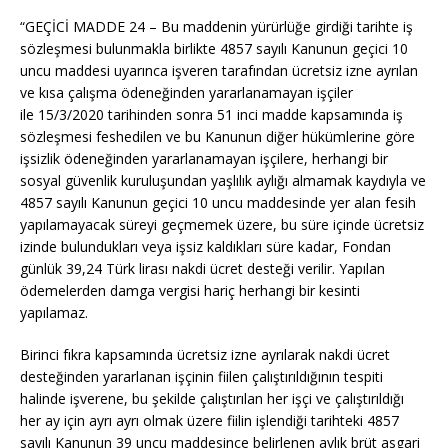
“GEÇİCİ MADDE 24 – Bu maddenin yürürlüğe girdiği tarihte iş
sözleşmesi bulunmakla birlikte 4857 sayılı Kanunun geçici 10
uncu maddesi uyarınca işveren tarafından ücretsiz izne ayrılan
ve kısa çalışma ödeneğinden yararlanamayan işçiler
ile
15/3/2020
tarihinden sonra 51 inci madde kapsamında iş
sözleşmesi feshedilen ve bu Kanunun diğer hükümlerine göre
işsizlik ödeneğinden yararlanamayan işçilere, herhangi bir
sosyal güvenlik kuruluşundan yaşlılık aylığı almamak kaydıyla ve
4857 sayılı Kanunun geçici 10 uncu maddesinde yer alan fesih
yapılamayacak süreyi geçmemek üzere, bu süre içinde ücretsiz
izinde bulundukları veya işsiz kaldıkları süre kadar, Fondan
günlük 39,24 Türk lirası nakdi ücret desteği verilir. Yapılan
ödemelerden damga vergisi hariç herhangi bir kesinti
yapılamaz.
Birinci fıkra kapsamında ücretsiz izne ayrılarak nakdi ücret
desteğinden yararlanan işçinin fiilen çalıştırıldığının tespiti
halinde işverene, bu şekilde çalıştırılan her işçi ve çalıştırıldığı
her ay için ayrı
ayrı
olmak üzere fiilin işlendiği tarihteki 4857
sayılı Kanunun 39 uncu maddesince belirlenen aylık brüt asgari