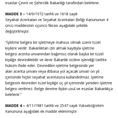
esaslar Çevre ve Şehircilik Bakanlığı tarafından belirlenir.
MADDE 3 –
14/9/1972
tarihli ve 1618 sayılı
Seyahat
Acentaları
ve Seyahat
Acentaları
Birliği Kanununun 4
üncü maddesinin üçüncü fıkrası aşağıdaki şekilde
değiştirilmiştir.
“İşletme belgesi bir işletmeye mahsus olmak üzere tüzel
kişilere verilir. Bakanlıktan izin almak kaydıyla işletme
belgesi
acenta
unvanından bağımsız olarak başka bir tüzel
kişiliğe devredilebilir ve devir Bakanlık siciline işlendiği tarihte
hüküm ifade eder. Devredilen işletme belgesinde yer
alan
acenta
unvanı veya iltibasa yol açacak unvan on yıl
içerisinde hiçbir seyahat
acentasına
kullandırılmaz. İşletme
belgesini devreden tüzel kişiliğe üç yıl içerisinde yeniden işletme
belgesi verilmez. Belge devrine ilişkin usul ve esaslar Bakanlıkça
belirlenir.”
MADDE 4 –
4/11/1981
tarihli ve 2547 sayılı Yükseköğretim
Kanununa aşağıdaki ek madde eklenmiştir.