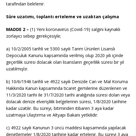
tarafından belirlenir.
Süre uzatımı, toplantı erteleme ve uzaktan çalışma
MADDE 2 –
(1) Yeni
koronavirüs
(
Covid
-19) salgını kaynaklı
zorlayıcı sebep gerekçesiyle;
a)
10/2/2005
tarihli ve 5300 sayılı Tarım Ürünleri Lisanslı
Depoculuk Kanunu kapsamında verilmiş olup 2020 yılı içinde
geçerlilik süresi dolacak olan lisansların geçerlilik süresi bir yıl
uzatılmıştır.
b)
10/6/1946
tarihli ve 4922 sayılı Denizde Can ve Mal Koruma
Hakkında Kanun kapsamında ticaret gemilerine düzenlenen ve
11/3/2020 tarihi ile 31/7/2020 tarihi aralığında süresi dolan veya
dolacak denize elverişlilik belgelerinin süresi, 1/8/2020 tarihine
kadar uzatılır. Bu süreyi, bitiminden itibaren 3 aya kadar
uzatmaya Ulaştırma ve Altyapı Bakanı yetkilidir.
c) 4922 sayılı Kanunun 3 üncü maddesi kapsamında yapılacak
denetlemeler
1/8/2020
tarihine kadar ertelenir. Bu süreyi 3 aya