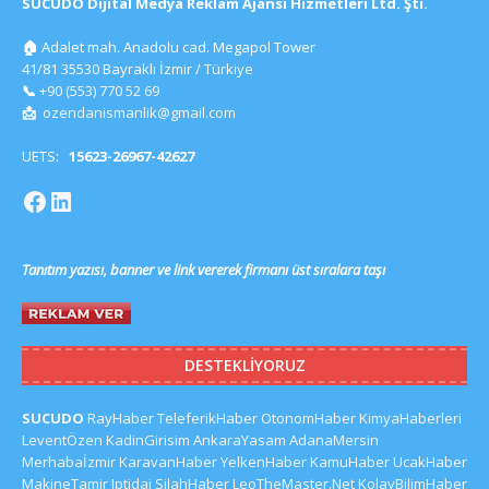
SUCUDO Dijital Medya Reklam Ajansı Hizmetleri Ltd. Şti.
🏠
Adalet mah. Anadolu cad. Megapol Tower
41/81 35530 Bayraklı İzmir / Türkiye
📞
+90 (553) 770 52 69
📩
ozendanismanlik@gmail.com
UETS:
15623-26967-42627
Tanıtım yazısı, banner ve link vererek firmanı üst sıralara taşı
DESTEKLIYORUZ
SUCUDO
RayHaber
TeleferikHaber
OtonomHaber
KimyaHaberleri
LeventÖzen
KadinGirisim
AnkaraYasam
AdanaMersin
Merhabaİzmir
KaravanHaber
YelkenHaber
KamuHaber
UcakHaber
MakineTamir
Iptidai
SilahHaber
LeoTheMaster.Net
KolayBilimHaber