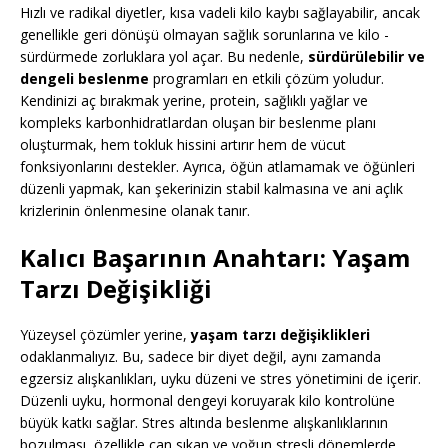
Hızlı ve radikal diyetler, kısa vadeli kilo kaybı sağlayabilir, ancak
genellikle geri dönüşü olmayan sağlık sorunlarına ve kilo -
sürdürmede zorluklara yol açar. Bu nedenle,
sürdürülebilir ve
dengeli beslenme
programları en etkili çözüm yoludur.
Kendinizi aç bırakmak yerine, protein, sağlıklı yağlar ve
kompleks karbonhidratlardan oluşan bir beslenme planı
oluşturmak, hem tokluk hissini artırır hem de vücut
fonksiyonlarını destekler. Ayrıca, öğün atlamamak ve öğünleri
düzenli yapmak, kan şekerinizin stabil kalmasına ve ani açlık
krizlerinin önlenmesine olanak tanır.
Kalıcı Başarının Anahtarı: Yaşam
Tarzı Değişikliği
Yüzeysel çözümler yerine,
yaşam tarzı değişiklikleri
odaklanmalıyız. Bu, sadece bir diyet değil, aynı zamanda
egzersiz alışkanlıkları, uyku düzeni ve stres yönetimini de içerir.
Düzenli uyku, hormonal dengeyi koruyarak kilo kontrolüne
büyük katkı sağlar. Stres altında beslenme alışkanlıklarının
bozulması, özellikle can sıkan ve yoğun stresli dönemlerde