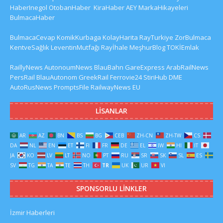
HaberInegol
OtobanHaber
KiraHaber
AEY
MarkaHikayeleri
BulmacaHaber
BulmacaCevap
KomikKurbaga
KolayHarita
RayTurkiye
ZorBulmaca
KentveSağlık
LeventinMutfağı
Rayİhale
MeşhurBlog
TOKİEmlak
RaillyNews
AutonoumNews
BlauBahn
GareExpress
ArabRailNews
PersRail
BlauAutonom
GreekRail
Ferrovie24
StiriHub
DME
AutoRusNews
PromptsFile
RailwayNews EU
LISANLAR
AR
AZ
BN
BS
BG
CEB
ZH-CN
ZH-TW
CS
DA
NL
EN
ET
FI
FR
DE
EL
IW
HI
IT
JA
KO
LV
LT
NO
PT
RU
SR
SK
SL
ES
SV
TG
TA
TE
TH
TR
UK
UR
VI
SPONSORLU LINKLER
İzmir Haberleri