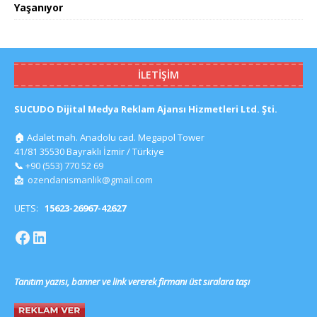
Yaşanıyor
İLETIŞIM
SUCUDO Dijital Medya Reklam Ajansı Hizmetleri Ltd. Şti.
🏠
Adalet mah. Anadolu cad. Megapol Tower
41/81 35530 Bayraklı İzmir / Türkiye
📞
+90 (553) 770 52 69
📩
ozendanismanlik@gmail.com
UETS:
15623-26967-42627
Tanıtım yazısı, banner ve link vererek firmanı üst sıralara taşı