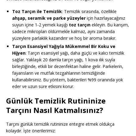
Toz Tarçın ile Temizlik
: Temizlik sırasında, özellikle
ahşap, seramik ve parke yüzeyler
için hazırlayacağınız
suyun içine 1-2 yemek kaşığı
toz tarçın
ekleyin. Bu karışım,
sadece mikropları öldürmekle kalmaz, aynı zamanda
yüzeylere parlaklık kazandırır ve hoş bir aroma bırakır.
Tarçın Esansiyel Yağıyla Mükemmel Bir Koku ve
Hijyen
: Tarçın esansiyel yağı, daha güçlü ve kalıcı temizlik
sağlar. Yaklaşık 20 damla tarçın yağı, 1 kova ılık suyla
birleştiğinde, etkili bir dezenfektan haline gelir. Parkelerin,
fayansların ve mutfak tezgahlarının temizliğinde
kullanabilirsiniz. Bu yöntem, bakterileri %99 oranında yok
eder ve uzun süre etkisini korur.
Günlük Temizlik Rutininize
Tarçını Nasıl Katmalısınız?
Tarçını günlük temizlik rutininize entegre etmek oldukça
kolaydır. İşte önerilerimiz: