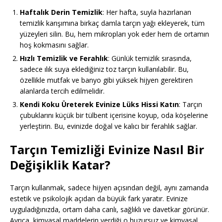
Haftalık Derin Temizlik
: Her hafta, suyla hazırlanan
temizlik karışımına birkaç damla tarçın yağı ekleyerek, tüm
yüzeyleri silin. Bu, hem mikropları yok eder hem de ortamın
hoş kokmasını sağlar.
Hızlı Temizlik ve Ferahlık
: Günlük temizlik sırasında,
sadece ılık suya eklediğiniz toz tarçın kullanılabilir. Bu,
özellikle mutfak ve banyo gibi yüksek hijyen gerektiren
alanlarda tercih edilmelidir.
Kendi Koku Üreterek Evinize Lüks Hissi Katın
: Tarçın
çubuklarını küçük bir tülbent içerisine koyup, oda köşelerine
yerleştirin. Bu, evinizde doğal ve kalıcı bir ferahlık sağlar.
Tarçın Temizliği Evinize Nasıl Bir
Değişiklik Katar?
Tarçın kullanmak, sadece hijyen açısından değil, aynı zamanda
estetik ve psikolojik açıdan da büyük fark yaratır. Evinize
uyguladığınızda, ortam daha canlı, sağlıklı ve davetkar görünür.
Ayrıca, kimyasal maddelerin verdiği o huzursuz ve kimyasal