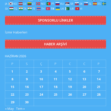
JA
KO
LV
LT
NO
PT
RU
SR
SK
SL
ES
SV
TG
TA
TE
TH
TR
UK
UR
VI
SPONSORLU LINKLER
İzmir Haberleri
HABER ARŞIVI
HAZIRAN 2026
P
S
Ç
P
C
C
P
1
2
3
4
5
6
7
8
9
10
11
12
13
14
15
16
17
18
19
20
21
22
23
24
25
26
27
28
29
30
« May
Tem »