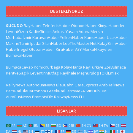
DESTEKLIYORUZ
SUCUDO
RayHaber
TeleferikHaber
OtonomHaber
KimyaHaberleri
LeventÖzen
KadinGirisim
AnkaraYasam
AdanaMersin
Merhabaİzmir
KaravanHaber
YelkenHaber
KamuHaber
UcakHaber
MakineTamir
Iptidai
SilahHaber
LeoTheMaster.Net
KolayBilimHaber
HaberInegol
OtobanHaber
KiraHaber
AEY
MarkaHikayeleri
BulmacaHaber
BulmacaCevap
KomikKurbaga
KolayHarita
RayTurkiye
ZorBulmaca
KentveSağlık
LeventinMutfağı
Rayİhale
MeşhurBlog
TOKİEmlak
RaillyNews
AutonoumNews
BlauBahn
GareExpress
ArabRailNews
PersRail
BlauAutonom
GreekRail
Ferrovie24
StiriHub
DME
AutoRusNews
PromptsFile
RailwayNews EU
LISANLAR
AR
AZ
BN
BS
BG
CEB
ZH-CN
ZH-TW
CS
DA
NL
EN
ET
FI
FR
DE
EL
IW
HI
IT