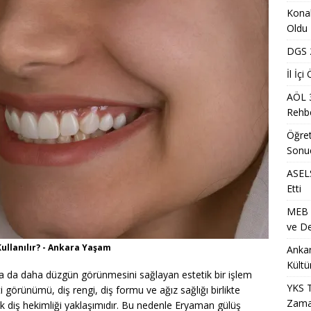
lk Yarıda 88,5 Milyar Lira Hasılat Elde Etti
MANŞET
Konak
nci Yerleştirme Kılavuzu Güncellemeleri ve Detaylar
EĞITIM
Oldu
a Mevsimlik Tarım Çalışanlarına Sağlık ve Kültür Desteği Programı
DGS 2
İl İç
AÖL 
ih Sonuçlarının Açıklanma Tarihi Ne Zaman?
EĞITIM
Rehbe
Metro İstasyonu Yakında Geçici Yaya Düzenlemesi Olarak
Öğret
ET
Sonu
S/2 Sınavı Ne Zaman ve Saat Kaçta Gerçekleştirilecek?
EĞITIM
ASELS
Etti
i Arsa Ofisi ile Kırklareli Satılık Arsa ve Edirne Satılık Arsa Yatırım
MEB Ö
ve De
7 Üniversite Kayıt Tarihleri ve Detayları
EĞITIM
ullanılır? - Ankara Yaşam
Ankar
7 Uyum Haftası Ne Zaman Başlıyor? Öğrencilere Rehberlik
Kültü
 ya da daha düzgün görünmesini sağlayan estetik bir işlem
YKS T
eti görünümü, diş rengi, diş formu ve ağız sağlığı birlikte
Zama
ik diş hekimliği yaklaşımıdır. Bu nedenle Eryaman gülüş