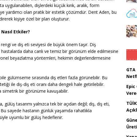
uygulanabilen, dişlerdeki küçük kırık, aralık, form
e yardımcı olan pratik bir estetik çözümdür. Dent Aden, bu
irerek kişiye özel bir plan oluşturur.
 Nasıl Etkiler?
, rengi ve diş eti seviyesi de büyük önem taşır. Diş
astalarda daha canlı ve temiz bir görünüm elde edilmesine
ofesyonel beyazlatma yöntemleri, hekimin değerlendirmesine
GTA 
Netfl
bile gülümseme sırasında diş etleri fazla görünebilir. Bu
iği ile diş-diş eti oranı daha dengeli hale getirilebilir.
Epic
simetrik bir görünüme kavuşabilir.
Vere
TÜİK’
 gülüş tasarımı yalnızca tek bir açıdan değil; diş, diş eti,
Açık
. Bu sayede hastanın günlük yaşamda rahatlıkla
iyle uyumlu bir gülüş hedeflenir.
Güne
Üreti
Yapa