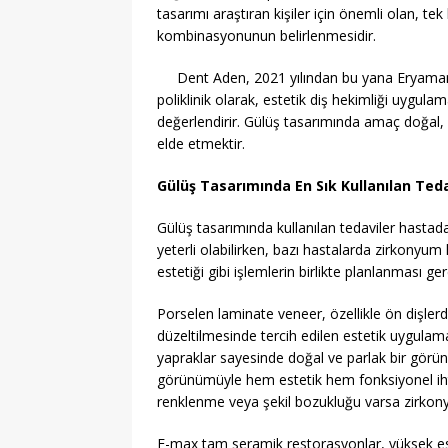
tasarımı araştıran kişiler için önemli olan, te
kombinasyonunun belirlenmesidir.
Dent Aden, 2021 yılından bu yana Eryaman 
poliklinik olarak, estetik diş hekimliği uygulam
değerlendirir. Gülüş tasarımında amaç doğal, s
elde etmektir.
Gülüş Tasarımında En Sık Kullanılan Teda
Gülüş tasarımında kullanılan tedaviler hastada
yeterli olabilirken, bazı hastalarda zirkonyu
estetiği gibi işlemlerin birlikte planlanması ger
Porselen laminate veneer, özellikle ön dişler
düzeltilmesinde tercih edilen estetik uygulam
yapraklar sayesinde doğal ve parlak bir görünü
görünümüyle hem estetik hem fonksiyonel ihtiy
renklenme veya şekil bozukluğu varsa zirkonyu
E-max tam seramik restorasyonlar, yüksek estet