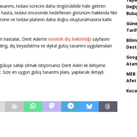
asarımı, tedavi sürecini daha öngörülebilir hale getiren
Değiş
de hasta, tedavi öncesinde hedeflenen görünüm hakkında fikir
Bulu
şmesine ve tedavi planının daha doğru oluşturulmasına katkı
Güne
Tari
n hastalar, Dent Aden’in
estetik diş hekimliği
sayfasını
Bilim
ng, diş beyazlatma ve dijital gülüş tasarımı uygulamaları
Dest
Goog
Atam
ülüşe sahip olmak istiyorsanız Dent Aden ile iletişime
 Size en uygun gülüş tasarımı planı, yapılacak detaylı
MEB 
Afet 
Koca