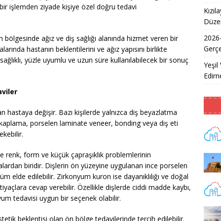
k bir işlemden ziyade kişiye özel doğru tedavi
Kızıl
Düzen
2026
bölgesinde ağız ve diş sağlığı alanında hizmet veren bir
Gerçe
alarında hastanın beklentilerini ve ağız yapısını birlikte
ağlıklı, yüzle uyumlu ve uzun süre kullanılabilecek bir sonuç
Yeşil 
Edirne
viler
n hastaya değişir. Bazı kişilerde yalnızca diş beyazlatma
m kaplama, porselen laminate veneer, bonding veya diş eti
ekebilir.
de renk, form ve küçük çapraşıklık problemlerinin
alardan biridir. Dişlerin ön yüzeyine uygulanan ince porselen
m elde edilebilir. Zirkonyum kuron ise dayanıklılığı ve doğal
açlara cevap verebilir. Özellikle dişlerde ciddi madde kaybı,
m tedavisi uygun bir seçenek olabilir.
ik beklentisi olan ön bölge tedavilerinde tercih edilebilir.