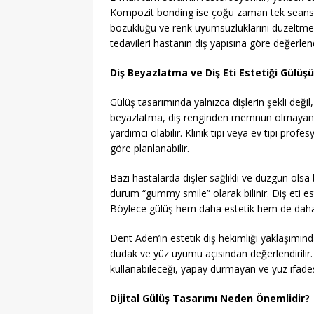
Kompozit bonding ise çoğu zaman tek seansta 
bozukluğu ve renk uyumsuzluklarını düzeltmey
tedavileri hastanın diş yapısına göre değerlend
Diş Beyazlatma ve Diş Eti Estetiği Gülüşü
Gülüş tasarımında yalnızca dişlerin şekli değil
beyazlatma, diş renginden memnun olmayan h
yardımcı olabilir. Klinik tipi veya ev tipi pr
göre planlanabilir.
Bazı hastalarda dişler sağlıklı ve düzgün olsa 
durum “gummy smile” olarak bilinir. Diş eti estet
Böylece gülüş hem daha estetik hem de daha 
Dent Aden’in estetik diş hekimliği yaklaşımında,
dudak ve yüz uyumu açısından değerlendirilir
kullanabileceği, yapay durmayan ve yüz ifades
Dijital Gülüş Tasarımı Neden Önemlidir?