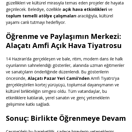
güzellikleri ve kültürel mirasıyla temas eden projeler de hayata
geçirilecek. Belediye, özellikle
açık hava etkinlikleri
ve
toplum temelli atölye çalışmaları
aracılığıyla, kültürel
yaşamı canlı tutmayı hedefliyor.
Öğrenme ve Paylaşımın Merkezi:
Alaçatı Amfi Açık Hava Tiyatrosu
14 Haziran’da gerçekleşen ve bale, ritim, modern dans ile halk
oyunlarının sahnelendiği gösteriler, alanında uzman eğitmenler
ve sanatçıların önderliğinde düzenlendi. Bu gösterilerin
öncesinde,
Alaçatı Pazar Yeri Camii’nden
Amfi Tiyatro’ya
gerçekleştirilen kortej yürüyüşü, toplumsal dayanışmanın ve
kültürel birlikteliğin simgesi oldu. Tüm vatandaşlar, bu
etkinliklere katılarak, yerel sanatın ve genç yeteneklerin
gelişimine katkı sağladı.
Sonuç: Birlikte Öğrenmeye Devam
Çeşme’deki bu hareketlilik, sadece bireylerin yeteneklerini