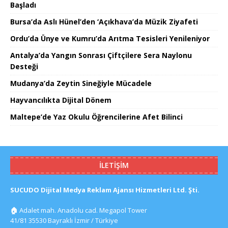
Başladı
Bursa’da Aslı Hünel’den ‘Açıkhava’da Müzik Ziyafeti
Ordu’da Ünye ve Kumru’da Arıtma Tesisleri Yenileniyor
Antalya’da Yangın Sonrası Çiftçilere Sera Naylonu
Desteği
Mudanya’da Zeytin Sineğiyle Mücadele
Hayvancılıkta Dijital Dönem
Maltepe’de Yaz Okulu Öğrencilerine Afet Bilinci
İLETIŞIM
SUCUDO Dijital Medya Reklam Ajansı Hizmetleri Ltd. Şti.
🏠
Adalet mah. Anadolu cad. Megapol Tower
41/81 35530 Bayraklı İzmir / Türkiye