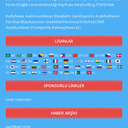
KentveSağlık
LeventinMutfağı
Rayİhale
MeşhurBlog
TOKİEmlak
RaillyNews
AutonoumNews
BlauBahn
GareExpress
ArabRailNews
PersRail
BlauAutonom
GreekRail
Ferrovie24
StiriHub
DME
AutoRusNews
PromptsFile
RailwayNews EU
LISANLAR
AR
AZ
BN
BS
BG
CEB
ZH-CN
ZH-TW
CS
DA
NL
EN
ET
FI
FR
DE
EL
IW
HI
IT
JA
KO
LV
LT
NO
PT
RU
SR
SK
SL
ES
SV
TG
TA
TE
TH
TR
UK
UR
VI
SPONSORLU LINKLER
İzmir Haberleri
HABER ARŞIVI
HAZIRAN 2026