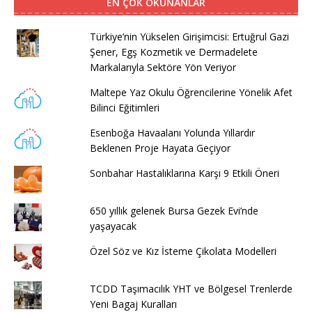
EN ÇOK OKUNANLAR
Türkiye’nin Yükselen Girişimcisi: Ertuğrul Gazi
Şener, Egş Kozmetik ve Dermadelete
Markalarıyla Sektöre Yön Veriyor
Maltepe Yaz Okulu Öğrencilerine Yönelik Afet
Bilinci Eğitimleri
Esenboğa Havaalanı Yolunda Yıllardır
Beklenen Proje Hayata Geçiyor
Sonbahar Hastalıklarına Karşı 9 Etkili Öneri
650 yıllık gelenek Bursa Gezek Evi’nde
yaşayacak
Özel Söz ve Kız İsteme Çikolata Modelleri
TCDD Taşımacılık YHT ve Bölgesel Trenlerde
Yeni Bagaj Kuralları