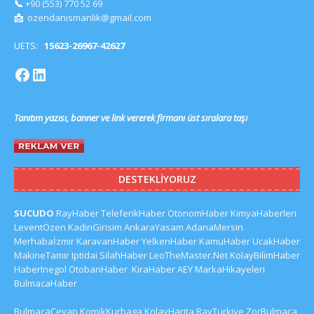
📞
+90 (553) 770 52 69
📩
ozendanismanlik@gmail.com
UETS:
15623-26967-42627
Tanıtım yazısı, banner ve link vererek firmanı üst sıralara taşı
DESTEKLIYORUZ
SUCUDO
RayHaber
TeleferikHaber
OtonomHaber
KimyaHaberleri
LeventÖzen
KadinGirisim
AnkaraYasam
AdanaMersin
Merhabaİzmir
KaravanHaber
YelkenHaber
KamuHaber
UcakHaber
MakineTamir
Iptidai
SilahHaber
LeoTheMaster.Net
KolayBilimHaber
HaberInegol
OtobanHaber
KiraHaber
AEY
MarkaHikayeleri
BulmacaHaber
BulmacaCevap
KomikKurbaga
KolayHarita
RayTurkiye
ZorBulmaca