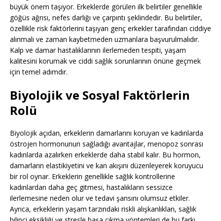
büyük önem taşıyor. Erkeklerde görülen ilk belirtiler genellikle
göğüs ağrısı, nefes darlığı ve çarpıntı şeklindedir. Bu belirtiler,
özellikle risk faktörlerini taşıyan genç erkekler tarafından ciddiye
alınmalı ve zaman kaybetmeden uzmanlara başvurulmalıdır.
Kalp ve damar hastalıklarının ilerlemeden tespiti, yaşam
kalitesini korumak ve ciddi sağlık sorunlarının önüne geçmek
için temel adımdır.
Biyolojik ve Sosyal Faktörlerin
Rolü
Biyolojik açıdan, erkeklerin damarlarını koruyan ve kadınlarda
östrojen hormonunun sağladığı avantajlar, menopoz sonrası
kadınlarda azalırken erkeklerde daha stabil kalır. Bu hormon,
damarların elastikiyetini ve kan akışını düzenleyerek koruyucu
bir rol oynar. Erkeklerin genellikle sağlık kontrollerine
kadınlardan daha geç gitmesi, hastalıkların sessizce
ilerlemesine neden olur ve tedavi şansını olumsuz etkiler.
Ayrıca, erkeklerin yaşam tarzındaki riskli alışkanlıkları, sağlık
bilinci eksikliği ve stresle başa çıkma yöntemleri de bu farkı