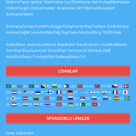
MakineTamir
Iptidai
SilahHaber
LeoTheMaster.Net
KolayBilimHaber
HaberInegol
OtobanHaber
KiraHaber
AEY
MarkaHikayeleri
BulmacaHaber
BulmacaCevap
KomikKurbaga
KolayHarita
RayTurkiye
ZorBulmaca
KentveSağlık
LeventinMutfağı
Rayİhale
MeşhurBlog
TOKİEmlak
RaillyNews
AutonoumNews
BlauBahn
GareExpress
ArabRailNews
PersRail
BlauAutonom
GreekRail
Ferrovie24
StiriHub
DME
AutoRusNews
PromptsFile
RailwayNews EU
LISANLAR
AR
AZ
BN
BS
BG
CEB
ZH-CN
ZH-TW
CS
DA
NL
EN
ET
FI
FR
DE
EL
IW
HI
IT
JA
KO
LV
LT
NO
PT
RU
SR
SK
SL
ES
SV
TG
TA
TE
TH
TR
UK
UR
VI
SPONSORLU LINKLER
İzmir Haberleri