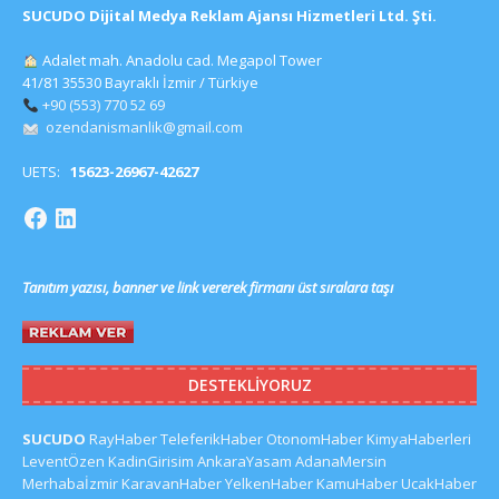
SUCUDO Dijital Medya Reklam Ajansı Hizmetleri Ltd. Şti.
Adalet mah. Anadolu cad. Megapol Tower
41/81 35530 Bayraklı İzmir / Türkiye
+90 (553) 770 52 69
ozendanismanlik@gmail.com
UETS:
15623-26967-42627
Tanıtım yazısı, banner ve link vererek firmanı üst sıralara taşı
DESTEKLIYORUZ
SUCUDO
RayHaber
TeleferikHaber
OtonomHaber
KimyaHaberleri
LeventÖzen
KadinGirisim
AnkaraYasam
AdanaMersin
Merhabaİzmir
KaravanHaber
YelkenHaber
KamuHaber
UcakHaber