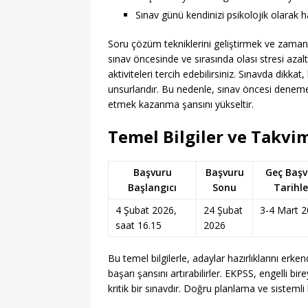
Sınav günü kendinizi psikolojik olarak h
Soru çözüm tekniklerini geliştirmek ve zaman 
sınav öncesinde ve sırasında olası stresi azal
aktiviteleri tercih edebilirsiniz. Sınavda dikk
unsurlarıdır. Bu nedenle, sınav öncesi denem
etmek kazanma şansını yükseltir.
Temel Bilgiler ve Takvi
Başvuru
Başvuru
Geç Başv
Başlangıcı
Sonu
Tarihle
4 Şubat 2026,
24 Şubat
3-4 Mart 
saat 16.15
2026
Bu temel bilgilerle, adaylar hazırlıklarını er
başarı şansını artırabilirler. EKPSS, engelli 
kritik bir sınavdır. Doğru planlama ve siste