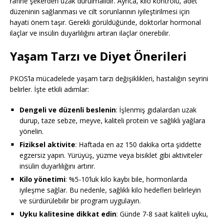
rafine şekerden uzak durulmalıdır. Ayrıca, kilo kontrolü, adet
düzeninin sağlanması ve cilt sorunlarının iyileştirilmesi için
hayati önem taşır. Gerekli görüldüğünde, doktorlar hormonal
ilaçlar ve insülin duyarlılığını artıran ilaçlar önerebilir.
Yaşam Tarzı ve Diyet Önerileri
PKOS’la mücadelede yaşam tarzı değişiklikleri, hastalığın seyrini
belirler. İşte etkili adımlar:
Dengeli ve düzenli beslenin
: İşlenmiş gıdalardan uzak
durup, taze sebze, meyve, kaliteli protein ve sağlıklı yağlara
yönelin.
Fiziksel aktivite
: Haftada en az 150 dakika orta şiddette
egzersiz yapın. Yürüyüş, yüzme veya bisiklet gibi aktiviteler
insülin duyarlılığını artırır.
Kilo yönetimi
: %5-10’luk kilo kaybı bile, hormonlarda
iyileşme sağlar. Bu nedenle, sağlıklı kilo hedefleri belirleyin
ve sürdürülebilir bir program uygulayın.
Uyku kalitesine dikkat edin
: Günde 7-8 saat kaliteli uyku,