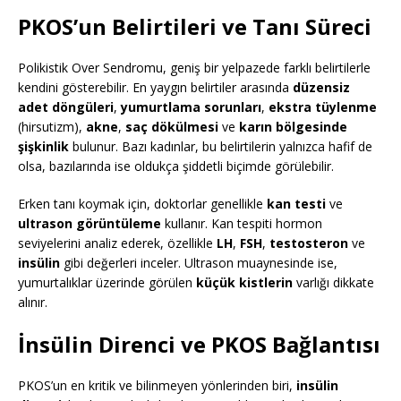
PKOS’un Belirtileri ve Tanı Süreci
Polikistik Over Sendromu, geniş bir yelpazede farklı belirtilerle
kendini gösterebilir. En yaygın belirtiler arasında
düzensiz
adet döngüleri
,
yumurtlama sorunları
,
ekstra tüylenme
(hirsutizm),
akne
,
saç dökülmesi
ve
karın bölgesinde
şişkinlik
bulunur. Bazı kadınlar, bu belirtilerin yalnızca hafif de
olsa, bazılarında ise oldukça şiddetli biçimde görülebilir.
Erken tanı koymak için, doktorlar genellikle
kan testi
ve
ultrason görüntüleme
kullanır. Kan tespiti hormon
seviyelerini analiz ederek, özellikle
LH
,
FSH
,
testosteron
ve
insülin
gibi değerleri inceler. Ultrason muaynesinde ise,
yumurtalıklar üzerinde görülen
küçük kistlerin
varlığı dikkate
alınır.
İnsülin Direnci ve PKOS Bağlantısı
PKOS’un en kritik ve bilinmeyen yönlerinden biri,
insülin