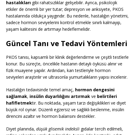
hastalıkları
gibi rahatsızlıklar gelişebilir. Ayrıca, psikolojik
etkiler de önemli bir yer tutar; depresyon ve anksiyete, PKOS
hastalarında oldukça yaygındır. Bu nedenle, hastalığın yönetimi,
sadece hormon seviyelerini kontrol etmekle sınırlı kalmayıp,
yaşam kalitesini de artırmayı hedeflemelidir.
Güncel Tanı ve Tedavi Yöntemleri
PKOS tanısı, kapsamlı bir klinik değerlendirme ve çeşitli testlerle
konur. Bu süreçte, öncelikle hastanın detaylı öyküsü alınır ve
fizik muayene yapılır. Ardından, kan testleriyle hormon
seviyeleri araştırılır ve ultrasonla yumurtalıkların yapısı incelenir.
Hastalığın tedavisinde temel amaç,
hormon dengesini
sağlamak
,
insülin duyarlılığını artırmak
ve
belirtileri
hafifletmek
tir. Bu noktada, yaşam tarzı değişiklikleri ve diyet
büyük rol oynar. Düzenli egzersiz ve sağlıklı beslenme, insülin
direncini azaltır ve hormon balansını destekler.
Diyet planında,
düşük glisemik indeksli
gıdalar tercih edilmeli,