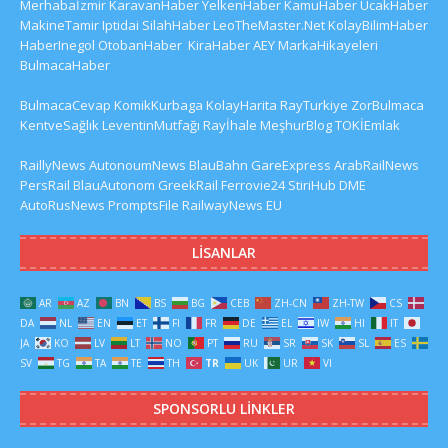
Merhabaİzmir
KaravanHaber
YelkenHaber
KamuHaber
UcakHaber
MakineTamir
Iptidai
SilahHaber
LeoTheMaster.Net
KolayBilimHaber
HaberInegol
OtobanHaber
KiraHaber
AEY
MarkaHikayeleri
BulmacaHaber
BulmacaCevap
KomikKurbaga
KolayHarita
RayTurkiye
ZorBulmaca
KentveSağlık
LeventinMutfağı
Rayİhale
MeşhurBlog
TOKİEmlak
RaillyNews
AutonoumNews
BlauBahn
GareExpress
ArabRailNews
PersRail
BlauAutonom
GreekRail
Ferrovie24
StiriHub
DME
AutoRusNews
PromptsFile
RailwayNews EU
LISANLAR
AR
AZ
BN
BS
BG
CEB
ZH-CN
ZH-TW
CS
DA
NL
EN
ET
FI
FR
DE
EL
IW
HI
IT
JA
KO
LV
LT
NO
PT
RU
SR
SK
SL
ES
SV
TG
TA
TE
TH
TR
UK
UR
VI
SPONSORLU LINKLER