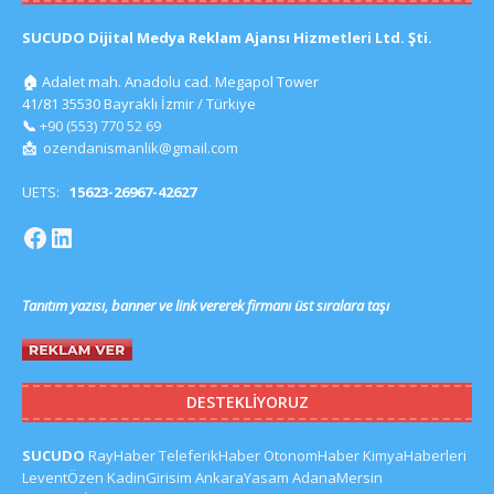
SUCUDO Dijital Medya Reklam Ajansı Hizmetleri Ltd. Şti.
🏠
Adalet mah. Anadolu cad. Megapol Tower
41/81 35530 Bayraklı İzmir / Türkiye
📞
+90 (553) 770 52 69
📩
ozendanismanlik@gmail.com
UETS:
15623-26967-42627
Tanıtım yazısı, banner ve link vererek firmanı üst sıralara taşı
DESTEKLIYORUZ
SUCUDO
RayHaber
TeleferikHaber
OtonomHaber
KimyaHaberleri
LeventÖzen
KadinGirisim
AnkaraYasam
AdanaMersin