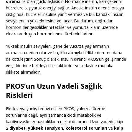
direnci
ile olan güçlü ilişkisidir. Normalde insülin, kan şekerini
hücrelere taşıyarak enerjiyi sağlar. Ancak, insülin direnci ortaya
çıktığında, hücreler insüline yanıt vermez ve bu, kandaki insülin
seviyelerinin yükselmesine yol açar. Bu durum, doğrudan
hormon dengesizliklerini tetikler ve yumurtalıkların üzerinde
ekstra androjen hormonlarının üretimini artırır.
Yüksek insülin seviyeleri, gene de vücutta yağlanmanın
artmasına neden olur ve bu, kilo alımıyla birlikte durumu daha
da kötüleştirir. Sonuç olarak, insülin direnci PKOS’un gelişiminde
ve şiddetinde belirleyici bir faktördür ve tedavide mutlaka
dikkate alınmalıdır.
PKOS’un Uzun Vadeli Sağlık
Riskleri
Eksik veya yanlış tedavi edilen PKOS, yalnızca üreme
sorunlarına değil, aynı zamanda ciddi metabolik ve
kardiyovasküler hastalıkların riskini de artırır. Uzun vadede,
tip
2 diyabet
,
yüksek tansiyon
,
kolesterol sorunları
ve
kalp