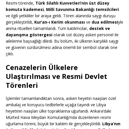
Resmi törende,
Türk Silahlı Kuvvetleri’nin üst düzey
komuta kademesi
,
Milli Savunma Bakanlığı temsilcileri
ve ilgili yetkililer bir araya geldi. Tören alanında saygı duruşu
gerçekleştirildi,
Kur’an-ı Kerim okunması
ve
dua edilmesi
yle
anma ritüelleri tamamlandı. Tüm katılımcılar,
destek ve
dayanışma göstergesi
olarak üst düzey askeri personel ile
ailelerine başsağlığı diledi. Bu bölüm, iki ülkenin karşılıklı saygı
ve güvenin sürdürülmesi adına önemli bir sembol olarak öne
çıktı.
Cenazelerin Ülkelere
Ulaştırılması ve Resmi Devlet
Törenleri
İşlemler tamamlandıktan sonra, askeri heyetin naaşları özel
ambalaj ve koruyucu tedbirlerle uçağa taşındı ve Libya
heyetinin naaşları ülke topraklarına uğurlandı. Ankara’daki
Mürted Hava Meydan Komutanlığı’nda düzenlenen resmi
uğurlama töreni, büyük bir katılım ile gerçekleştirildi.
Libya’nın