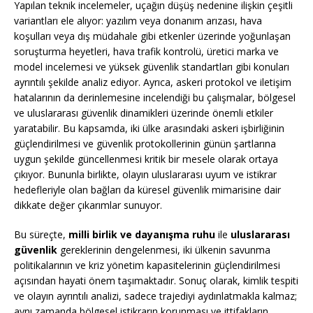
Yapılan teknik incelemeler, uçağın düşüş nedenine ilişkin çeşitli
variantları ele alıyor: yazılım veya donanım arızası, hava
koşulları veya dış müdahale gibi etkenler üzerinde yoğunlaşan
soruşturma heyetleri, hava trafik kontrolü, üretici marka ve
model incelemesi ve yüksek güvenlik standartları gibi konuları
ayrıntılı şekilde analiz ediyor. Ayrıca, askeri protokol ve iletişim
hatalarının da derinlemesine incelendiği bu çalışmalar, bölgesel
ve uluslararası güvenlik dinamikleri üzerinde önemli etkiler
yaratabilir. Bu kapsamda, iki ülke arasındaki askeri işbirliğinin
güçlendirilmesi ve güvenlik protokollerinin günün şartlarına
uygun şekilde güncellenmesi kritik bir mesele olarak ortaya
çıkıyor. Bununla birlikte, olayın uluslararası uyum ve istikrar
hedefleriyle olan bağları da küresel güvenlik mimarisine dair
dikkate değer çıkarımlar sunuyor.
Bu süreçte,
milli birlik ve dayanışma ruhu
ile
uluslararası
güvenlik
gereklerinin dengelenmesi, iki ülkenin savunma
politikalarının ve kriz yönetim kapasitelerinin güçlendirilmesi
açısından hayati önem taşımaktadır. Sonuç olarak, kimlik tespiti
ve olayın ayrıntılı analizi, sadece trajediyi aydınlatmakla kalmaz;
aynı zamanda bölgesel istikrarın korunması ve ittifakların