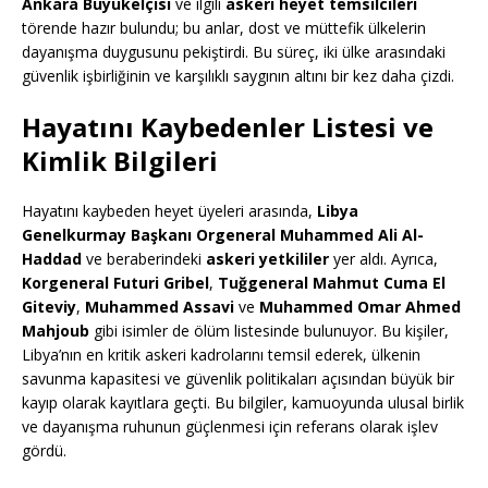
Ankara Büyükelçisi
ve ilgili
askeri heyet temsilcileri
törende hazır bulundu; bu anlar, dost ve müttefik ülkelerin
dayanışma duygusunu pekiştirdi. Bu süreç, iki ülke arasındaki
güvenlik işbirliğinin ve karşılıklı saygının altını bir kez daha çizdi.
Hayatını Kaybedenler Listesi ve
Kimlik Bilgileri
Hayatını kaybeden heyet üyeleri arasında,
Libya
Genelkurmay Başkanı Orgeneral Muhammed Ali Al-
Haddad
ve beraberindeki
askeri yetkililer
yer aldı. Ayrıca,
Korgeneral Futuri Gribel
,
Tuğgeneral Mahmut Cuma El
Giteviy
,
Muhammed Assavi
ve
Muhammed Omar Ahmed
Mahjoub
gibi isimler de ölüm listesinde bulunuyor. Bu kişiler,
Libya’nın en kritik askeri kadrolarını temsil ederek, ülkenin
savunma kapasitesi ve güvenlik politikaları açısından büyük bir
kayıp olarak kayıtlara geçti. Bu bilgiler, kamuoyunda ulusal birlik
ve dayanışma ruhunun güçlenmesi için referans olarak işlev
gördü.