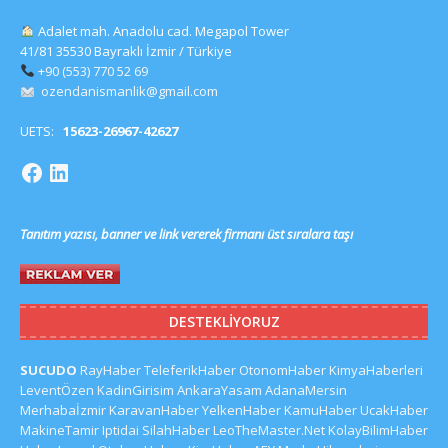
Adalet mah. Anadolu cad. Megapol Tower
41/81 35530 Bayraklı İzmir / Türkiye
+90 (553) 770 52 69
ozendanismanlik@gmail.com
UETS:
15623-26967-42627
Tanıtım yazısı, banner ve link vererek firmanı üst sıralara taşı
DESTEKLIYORUZ
SUCUDO
RayHaber
TeleferikHaber
OtonomHaber
KimyaHaberleri
LeventÖzen
KadinGirisim
AnkaraYasam
AdanaMersin
Merhabaİzmir
KaravanHaber
YelkenHaber
KamuHaber
UcakHaber
MakineTamir
Iptidai
SilahHaber
LeoTheMaster.Net
KolayBilimHaber