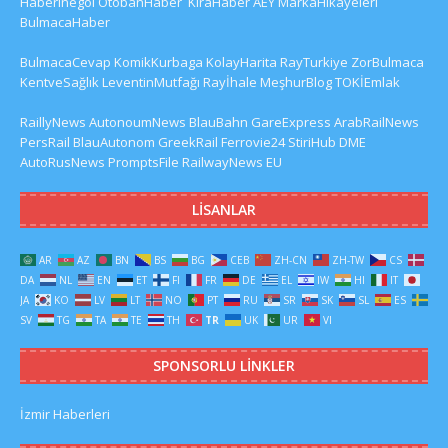
HaberInegol
OtobanHaber
KiraHaber
AEY
MarkaHikayeleri
BulmacaHaber
BulmacaCevap
KomikKurbaga
KolayHarita
RayTurkiye
ZorBulmaca
KentveSağlık
LeventinMutfağı
Rayİhale
MeşhurBlog
TOKİEmlak
RaillyNews
AutonoumNews
BlauBahn
GareExpress
ArabRailNews
PersRail
BlauAutonom
GreekRail
Ferrovie24
StiriHub
DME
AutoRusNews
PromptsFile
RailwayNews EU
LISANLAR
AR
AZ
BN
BS
BG
CEB
ZH-CN
ZH-TW
CS
DA
NL
EN
ET
FI
FR
DE
EL
IW
HI
IT
JA
KO
LV
LT
NO
PT
RU
SR
SK
SL
ES
SV
TG
TA
TE
TH
TR
UK
UR
VI
SPONSORLU LINKLER
İzmir Haberleri