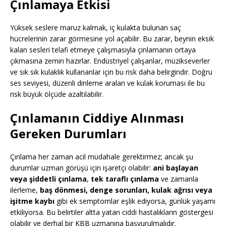
Çınlamaya Etkisi
Yüksek seslere maruz kalmak, iç kulakta bulunan saç
hücrelerinin zarar görmesine yol açabilir. Bu zarar, beynin eksik
kalan sesleri telafi etmeye çalışmasıyla çınlamanın ortaya
çıkmasına zemin hazırlar. Endüstriyel çalışanlar, müzikseverler
ve sık sık kulaklık kullananlar için bu risk daha belirgindir. Doğru
ses seviyesi, düzenli dinleme araları ve kulak koruması ile bu
risk büyük ölçüde azaltılabilir.
Çınlamanın Ciddiye Alınması
Gereken Durumları
Çınlama her zaman acil müdahale gerektirmez; ancak şu
durumlar uzman görüşü için işaretçi olabilir:
ani başlayan
veya şiddetli çınlama
,
tek taraflı çınlama
ve zamanla
ilerleme,
baş dönmesi, denge sorunları, kulak ağrısı veya
işitme kaybı
gibi ek semptomlar eşlik ediyorsa, günlük yaşamı
etkiliyorsa. Bu belirtiler altta yatan ciddi hastalıkların göstergesi
olabilir ve derhal bir KBB uzmanına başvurulmalıdır.