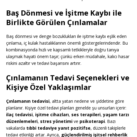
Baş Dönmesi ve İşitme Kaybı ile
Birlikte Görülen Çınlamalar
Baş dönmesi ve denge bozuklukları ile işitme kaybı eşlik eden
çınlama, iç kulak hastalıklarının önemli göstergelerindendir. Bu
kombinasyonda hızlı ve kapsamlı tetkikleryle doğru tanıya
ulaşmak hayati önem taşır; çünkü erken müdahale, kalıcı hasar
riskini azaltır ve tedavi başarısını artırır.
Çınlamanın Tedavi Seçenekleri ve
Kişiye Özel Yaklaşımlar
Çınlamanın tedavisi
, altta yatan nedene ve şiddetine göre
planlanır. Kişiye özel tedavi planları genelde şu unsurları içerir:
ilaç tedavisi
,
işitme cihazları
,
ses terapileri
,
yaşam tarzı
düzenlemeleri
,
stres yönetimi
ve
psikoterapi
. Bazı
vakalarda
tıbbi tedaviye yanıt pozitifse
, düzenli takiplerle
tedavi etkinliği artar. Ayrıca,
güçlendirilmiş işitsel rehberlik