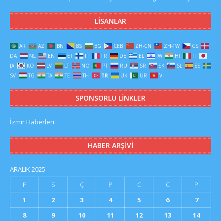
LISANLAR
AR
AZ
BN
BS
BG
CEB
ZH-CN
ZH-TW
CS
DA
NL
EN
ET
FI
FR
DE
EL
IW
HI
IT
JA
KO
LV
LT
NO
PT
RU
SR
SK
SL
ES
SV
TG
TA
TE
TH
TR
UK
UR
VI
SPONSORLU LINKLER
İzmir Haberleri
HABER ARŞIVI
ARALIK 2025
P
S
Ç
P
C
C
P
1
2
3
4
5
6
7
8
9
10
11
12
13
14