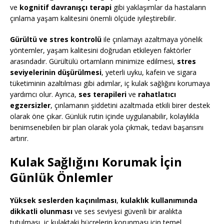
ve
kognitif davranışçı terapi
gibi yaklaşımlar da hastaların
çınlama yaşam kalitesini önemli ölçüde iyileştirebilir.
Gürültü ve stres kontrolü
ile çınlamayı azaltmaya yönelik
yöntemler, yaşam kalitesini doğrudan etkileyen faktörler
arasındadır. Gürültülü ortamların minimize edilmesi,
stres
seviyelerinin düşürülmesi
, yeterli uyku, kafein ve sigara
tüketiminin azaltılması gibi adımlar, iç kulak sağlığını korumaya
yardımcı olur. Ayrıca,
ses terapileri
ve
rahatlatıcı
egzersizler
, çınlamanın şiddetini azaltmada etkili birer destek
olarak öne çıkar. Günlük rutin içinde uygulanabilir, kolaylıkla
benimsenebilen bir plan olarak yola çıkmak, tedavi başarısını
artırır.
Kulak Sağlığını Korumak İçin
Günlük Önlemler
Yüksek seslerden kaçınılması
,
kulaklık kullanımında
dikkatli olunması
ve ses seviyesi güvenli bir aralıkta
tutulması, iç kulaktaki hücrelerin korunması için temel