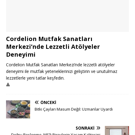
Cordelion Mutfak Sanatları
Merkezi’nde Lezzetli Atölyeler
Deneyimi
Cordelion Mutfak Sanatları Merkezi’nde lezzetli atölyeler
deneyimi ile mutfak yeteneklerinizi geliştirin ve unutulmaz
lezzetlerle yeni tatlar keşfedin.
🔺
ÖNCEKI
Bitki Çayları Masum Değil: Uzmanlar Uyardı
SONRAKI
Doğru Beslenme, MS’li Bireylerin Yaşam Kalitesini