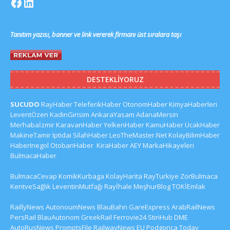
Tanıtım yazısı, banner ve link vererek firmanı üst sıralara taşı
DESTEKLIYORUZ
SUCUDO
RayHaber
TeleferikHaber
OtonomHaber
KimyaHaberleri
LeventÖzen
KadinGirisim
AnkaraYasam
AdanaMersin
Merhabaİzmir
KaravanHaber
YelkenHaber
KamuHaber
UcakHaber
MakineTamir
Iptidai
SilahHaber
LeoTheMaster.Net
KolayBilimHaber
HaberInegol
OtobanHaber
KiraHaber
AEY
MarkaHikayeleri
BulmacaHaber
BulmacaCevap
KomikKurbaga
KolayHarita
RayTurkiye
ZorBulmaca
KentveSağlık
LeventinMutfağı
Rayİhale
MeşhurBlog
TOKİEmlak
RaillyNews
AutonoumNews
BlauBahn
GareExpress
ArabRailNews
PersRail
BlauAutonom
GreekRail
Ferrovie24
StiriHub
DME
AutoRusNews
PromptsFile
RailwayNews EU
Podgorica Today