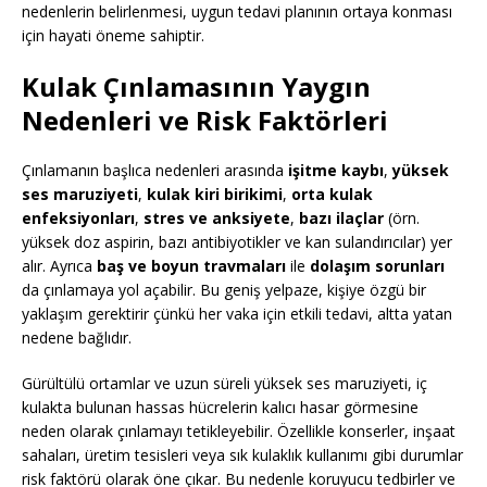
nedenlerin belirlenmesi, uygun tedavi planının ortaya konması
için hayati öneme sahiptir.
Kulak Çınlamasının Yaygın
Nedenleri ve Risk Faktörleri
Çınlamanın başlıca nedenleri arasında
işitme kaybı
,
yüksek
ses maruziyeti
,
kulak kiri birikimi
,
orta kulak
enfeksiyonları
,
stres ve anksiyete
,
bazı ilaçlar
(örn.
yüksek doz aspirin, bazı antibiyotikler ve kan sulandırıcılar) yer
alır. Ayrıca
baş ve boyun travmaları
ile
dolaşım sorunları
da çınlamaya yol açabilir. Bu geniş yelpaze, kişiye özgü bir
yaklaşım gerektirir çünkü her vaka için etkili tedavi, altta yatan
nedene bağlıdır.
Gürültülü ortamlar ve uzun süreli yüksek ses maruziyeti, iç
kulakta bulunan hassas hücrelerin kalıcı hasar görmesine
neden olarak çınlamayı tetikleyebilir. Özellikle konserler, inşaat
sahaları, üretim tesisleri veya sık kulaklık kullanımı gibi durumlar
risk faktörü olarak öne çıkar. Bu nedenle koruyucu tedbirler ve