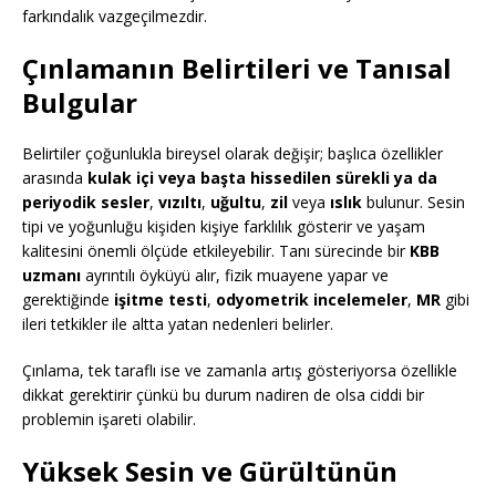
farkındalık vazgeçilmezdir.
Çınlamanın Belirtileri ve Tanısal
Bulgular
Belirtiler çoğunlukla bireysel olarak değişir; başlıca özellikler
arasında
kulak içi veya başta hissedilen sürekli ya da
periyodik sesler
,
vızıltı
,
uğultu
,
zil
veya
ıslık
bulunur. Sesin
tipi ve yoğunluğu kişiden kişiye farklılık gösterir ve yaşam
kalitesini önemli ölçüde etkileyebilir. Tanı sürecinde bir
KBB
uzmanı
ayrıntılı öyküyü alır, fizik muayene yapar ve
gerektiğinde
işitme testi
,
odyometrik incelemeler
,
MR
gibi
ileri tetkikler ile altta yatan nedenleri belirler.
Çınlama, tek taraflı ise ve zamanla artış gösteriyorsa özellikle
dikkat gerektirir çünkü bu durum nadiren de olsa ciddi bir
problemin işareti olabilir.
Yüksek Sesin ve Gürültünün