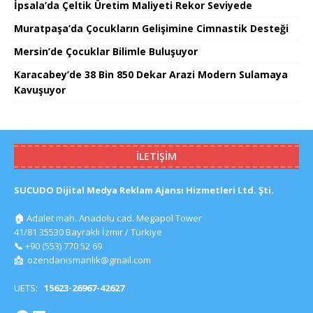
İpsala’da Çeltik Üretim Maliyeti Rekor Seviyede
Muratpaşa’da Çocukların Gelişimine Cimnastik Desteği
Mersin’de Çocuklar Bilimle Buluşuyor
Karacabey’de 38 Bin 850 Dekar Arazi Modern Sulamaya
Kavuşuyor
İLETIŞIM
SUCUDO Dijital Medya Reklam Ajansı Hizmetleri Ltd. Şti.
🏠
Adalet mah. Anadolu cad. Megapol Tower
41/81 35530 Bayraklı İzmir / Türkiye
📞
+90 (553) 770 52 69
📩
ozendanismanlik@gmail.com
UETS:
15623-26967-42627