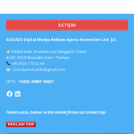
İLETIŞIM
SUCUDO Dijital Medya Reklam Ajansı Hizmetleri Ltd. Şti.
Adalet mah. Anadolu cad. Megapol Tower
41/81 35530 Bayraklı İzmir / Türkiye
+90 (553) 770 52 69
ozendanismanlik@gmail.com
UETS:
15623-26967-42627
Tanıtım yazısı, banner ve link vererek firmanı üst sıralara taşı