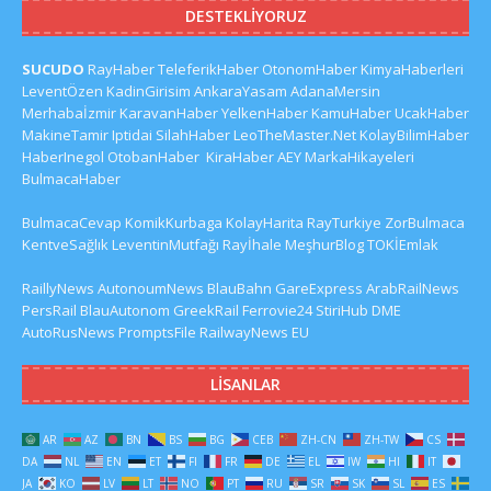
DESTEKLIYORUZ
SUCUDO
RayHaber
TeleferikHaber
OtonomHaber
KimyaHaberleri
LeventÖzen
KadinGirisim
AnkaraYasam
AdanaMersin
Merhabaİzmir
KaravanHaber
YelkenHaber
KamuHaber
UcakHaber
MakineTamir
Iptidai
SilahHaber
LeoTheMaster.Net
KolayBilimHaber
HaberInegol
OtobanHaber
KiraHaber
AEY
MarkaHikayeleri
BulmacaHaber
BulmacaCevap
KomikKurbaga
KolayHarita
RayTurkiye
ZorBulmaca
KentveSağlık
LeventinMutfağı
Rayİhale
MeşhurBlog
TOKİEmlak
RaillyNews
AutonoumNews
BlauBahn
GareExpress
ArabRailNews
PersRail
BlauAutonom
GreekRail
Ferrovie24
StiriHub
DME
AutoRusNews
PromptsFile
RailwayNews EU
LISANLAR
AR
AZ
BN
BS
BG
CEB
ZH-CN
ZH-TW
CS
DA
NL
EN
ET
FI
FR
DE
EL
IW
HI
IT
JA
KO
LV
LT
NO
PT
RU
SR
SK
SL
ES