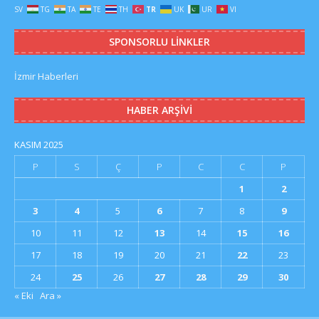
SV
TG
TA
TE
TH
TR
UK
UR
VI
SPONSORLU LINKLER
İzmir Haberleri
HABER ARŞIVI
KASIM 2025
P
S
Ç
P
C
C
P
1
2
3
4
5
6
7
8
9
10
11
12
13
14
15
16
17
18
19
20
21
22
23
24
25
26
27
28
29
30
« Eki
Ara »