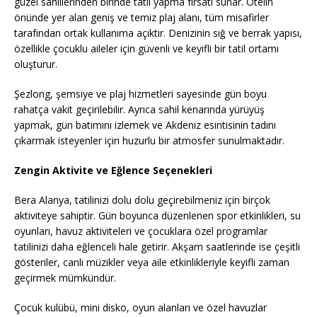
güzel sahillerinden birinde tatil yapma fırsatı sunar. Otelin
önünde yer alan geniş ve temiz plaj alanı, tüm misafirler
tarafından ortak kullanıma açıktır. Denizinin sığ ve berrak yapısı,
özellikle çocuklu aileler için güvenli ve keyifli bir tatil ortamı
oluşturur.
Şezlong, şemsiye ve plaj hizmetleri sayesinde gün boyu
rahatça vakit geçirilebilir. Ayrıca sahil kenarında yürüyüş
yapmak, gün batımını izlemek ve Akdeniz esintisinin tadını
çıkarmak isteyenler için huzurlu bir atmosfer sunulmaktadır.
Zengin Aktivite ve Eğlence Seçenekleri
Bera Alanya, tatilinizi dolu dolu geçirebilmeniz için birçok
aktiviteye sahiptir. Gün boyunca düzenlenen spor etkinlikleri, su
oyunları, havuz aktiviteleri ve çocuklara özel programlar
tatilinizi daha eğlenceli hale getirir. Akşam saatlerinde ise çeşitli
gösteriler, canlı müzikler veya aile etkinlikleriyle keyifli zaman
geçirmek mümkündür.
Çocuk kulübü, mini disko, oyun alanları ve özel havuzlar