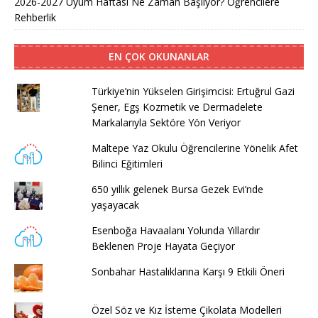
2026-2027 Uyum Haftası Ne Zaman Başlıyor? Öğrencilere
Rehberlik
EN ÇOK OKUNANLAR
Türkiye’nin Yükselen Girişimcisi: Ertuğrul Gazi
Şener, Egş Kozmetik ve Dermadelete
Markalarıyla Sektöre Yön Veriyor
Maltepe Yaz Okulu Öğrencilerine Yönelik Afet
Bilinci Eğitimleri
650 yıllık gelenek Bursa Gezek Evi’nde
yaşayacak
Esenboğa Havaalanı Yolunda Yıllardır
Beklenen Proje Hayata Geçiyor
Sonbahar Hastalıklarına Karşı 9 Etkili Öneri
Özel Söz ve Kız İsteme Çikolata Modelleri