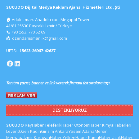
SUCUDO Dijital Medya Reklam Ajansı Hizmetleri Ltd. Şti.
🏠
Adalet mah. Anadolu cad. Megapol Tower
41/81 35530 Bayraklı İzmir / Türkiye
📞
+90 (553) 770 52 69
📩
ozendanismanlik@gmail.com
UETS:
15623-26967-42627
Tanıtım yazısı, banner ve link vererek firmanı üst sıralara taşı
DESTEKLIYORUZ
SUCUDO
RayHaber
TeleferikHaber
OtonomHaber
KimyaHaberleri
LeventÖzen
KadinGirisim
AnkaraYasam
AdanaMersin
Merhabaİzmir
KaravanHaber
YelkenHaber
KamuHaber
UcakHaber