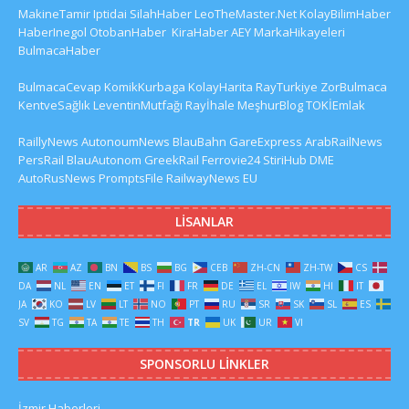
MakineTamir
Iptidai
SilahHaber
LeoTheMaster.Net
KolayBilimHaber
HaberInegol
OtobanHaber
KiraHaber
AEY
MarkaHikayeleri
BulmacaHaber
BulmacaCevap
KomikKurbaga
KolayHarita
RayTurkiye
ZorBulmaca
KentveSağlık
LeventinMutfağı
Rayİhale
MeşhurBlog
TOKİEmlak
RaillyNews
AutonoumNews
BlauBahn
GareExpress
ArabRailNews
PersRail
BlauAutonom
GreekRail
Ferrovie24
StiriHub
DME
AutoRusNews
PromptsFile
RailwayNews EU
LISANLAR
AR
AZ
BN
BS
BG
CEB
ZH-CN
ZH-TW
CS
DA
NL
EN
ET
FI
FR
DE
EL
IW
HI
IT
JA
KO
LV
LT
NO
PT
RU
SR
SK
SL
ES
SV
TG
TA
TE
TH
TR
UK
UR
VI
SPONSORLU LINKLER
İzmir Haberleri