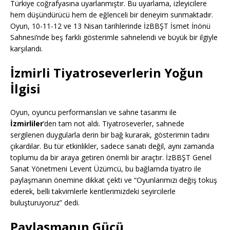
Türkiye coğrafyasına uyarlanmıştır. Bu uyarlama, izleyicilere
hem düşündürücü hem de eğlenceli bir deneyim sunmaktadır.
Oyun, 10-11-12 ve 13 Nisan tarihlerinde İzBBŞT İsmet İnönü
Sahnesi’nde beş farklı gösterimle sahnelendi ve büyük bir ilgiyle
karşılandı.
İzmirli Tiyatroseverlerin Yoğun
İlgisi
Oyun, oyuncu performansları ve sahne tasarımı ile
İzmirliler
’den tam not aldı. Tiyatroseverler, sahnede
sergilenen duygularla derin bir bağ kurarak, gösterimin tadını
çıkardılar. Bu tür etkinlikler, sadece sanatı değil, aynı zamanda
toplumu da bir araya getiren önemli bir araçtır. İzBBŞT Genel
Sanat Yönetmeni Levent Üzümcü, bu bağlamda tiyatro ile
paylaşmanın önemine dikkat çekti ve “Oyunlarımızı değiş tokuş
ederek, belli takvimlerle kentlerimizdeki seyircilerle
buluşturuyoruz” dedi.
Paylaşmanın Gücü