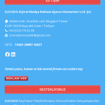
İLETIŞIM
SUCUDO Dijital Medya Reklam Ajansı Hizmetleri Ltd. Şti.
🏠
Adalet mah. Anadolu cad. Megapol Tower
41/81 35530 Bayraklı İzmir / Türkiye
📞
+90 (553) 770 52 69
📩
ozendanismanlik@gmail.com
UETS:
15623-26967-42627
Tanıtım yazısı, banner ve link vererek firmanı üst sıralara taşı
DESTEKLIYORUZ
SUCUDO
RayHaber
TeleferikHaber
OtonomHaber
KimyaHaberleri