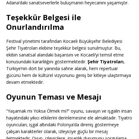
Adana’daki sanatseverlerle buluşmanın heyecanını yaşamıştır.
Teşekkür Belgesi ile
Onurlandırılma
Festival yönetimi tarafından Kocaeli Büyükşehir Belediyesi
Şehir Tiyatroları ekibine teşekkür belgesi sunulmuştur. Bu,
ekibin sanatsal alandaki başarısını ve Kocaeli’yi temsil etme
konusundaki kararlılığını göstermektedir.
Şehir Tiyatroları
,
Türkiye’nin dört bir yanında sahne alarak, hem repertuar
gücünü hem de kültürel vizyonunu geniş bir kitleye ulaştırmaya
devam etmektedir.
Oyunun Teması ve Mesajı
“Yaşamak mı Yoksa Ölmek mi?” oyunu, savaşın ve işgalin insan
hayatındaki yıkıcı etkilerini derinlemesine ele almaktadır. Tiyatro
oyuncuları, işgal altındaki Polonya’da direniş göstermeye
çalışan karakterler olarak, izleyiciye güçlü bir mesaj
iletmektedir. Oyun, izleyicilere, insanlık durumunu sorgulama