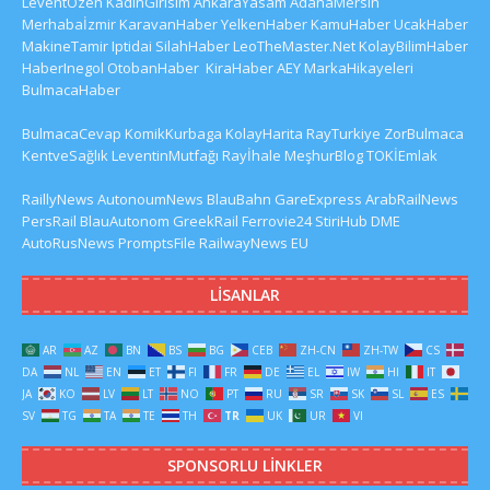
LeventÖzen
KadinGirisim
AnkaraYasam
AdanaMersin
Merhabaİzmir
KaravanHaber
YelkenHaber
KamuHaber
UcakHaber
MakineTamir
Iptidai
SilahHaber
LeoTheMaster.Net
KolayBilimHaber
HaberInegol
OtobanHaber
KiraHaber
AEY
MarkaHikayeleri
BulmacaHaber
BulmacaCevap
KomikKurbaga
KolayHarita
RayTurkiye
ZorBulmaca
KentveSağlık
LeventinMutfağı
Rayİhale
MeşhurBlog
TOKİEmlak
RaillyNews
AutonoumNews
BlauBahn
GareExpress
ArabRailNews
PersRail
BlauAutonom
GreekRail
Ferrovie24
StiriHub
DME
AutoRusNews
PromptsFile
RailwayNews EU
LISANLAR
AR
AZ
BN
BS
BG
CEB
ZH-CN
ZH-TW
CS
DA
NL
EN
ET
FI
FR
DE
EL
IW
HI
IT
JA
KO
LV
LT
NO
PT
RU
SR
SK
SL
ES
SV
TG
TA
TE
TH
TR
UK
UR
VI
SPONSORLU LINKLER