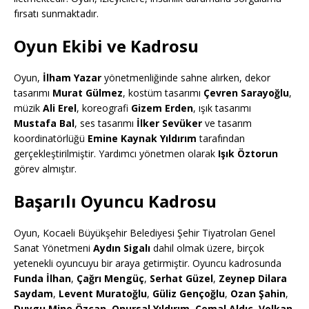
fırsatı sunmaktadır.
Oyun Ekibi ve Kadrosu
Oyun,
İlham Yazar
yönetmenliğinde sahne alırken, dekor
tasarımı
Murat Gülmez
, kostüm tasarımı
Çevren Sarayoğlu
,
müzik
Ali Erel
, koreografi
Gizem Erden
, ışık tasarımı
Mustafa Bal
, ses tasarımı
İlker Sevüker
ve tasarım
koordinatörlüğü
Emine Kaynak Yıldırım
tarafından
gerçekleştirilmiştir. Yardımcı yönetmen olarak
Işık Öztorun
görev almıştır.
Başarılı Oyuncu Kadrosu
Oyun, Kocaeli Büyükşehir Belediyesi Şehir Tiyatroları Genel
Sanat Yönetmeni
Aydın Sigalı
dahil olmak üzere, birçok
yetenekli oyuncuyu bir araya getirmiştir. Oyuncu kadrosunda
Funda İlhan
,
Çağrı Mengüç
,
Serhat Güzel
,
Zeynep Dilara
Saydam
,
Levent Muratoğlu
,
Güliz Gençoğlu
,
Ozan Şahin
,
Duygu Mine Özcan
,
Onursal Yıldırım
,
Cemal Aldıç
,
Volkan