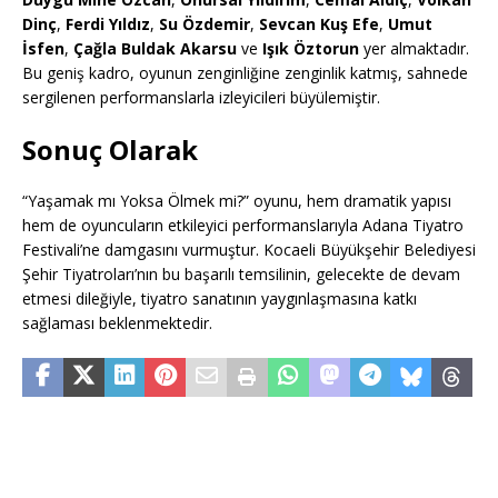
Dinç
,
Ferdi Yıldız
,
Su Özdemir
,
Sevcan Kuş Efe
,
Umut
İsfen
,
Çağla Buldak Akarsu
ve
Işık Öztorun
yer almaktadır.
Bu geniş kadro, oyunun zenginliğine zenginlik katmış, sahnede
sergilenen performanslarla izleyicileri büyülemiştir.
Sonuç Olarak
“Yaşamak mı Yoksa Ölmek mi?” oyunu, hem dramatik yapısı
hem de oyuncuların etkileyici performanslarıyla Adana Tiyatro
Festivali’ne damgasını vurmuştur. Kocaeli Büyükşehir Belediyesi
Şehir Tiyatroları’nın bu başarılı temsilinin, gelecekte de devam
etmesi dileğiyle, tiyatro sanatının yaygınlaşmasına katkı
sağlaması beklenmektedir.