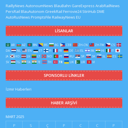
RaillyNews
AutonoumNews
BlauBahn
GareExpress
ArabRailNews
PersRail
BlauAutonom
GreekRail
Ferrovie24
StiriHub
DME
AutoRusNews
PromptsFile
RailwayNews EU
LISANLAR
AR
AZ
BN
BS
BG
CEB
ZH-CN
ZH-TW
CS
DA
NL
EN
ET
FI
FR
DE
EL
IW
HI
IT
JA
KO
LV
LT
NO
PT
RU
SR
SK
SL
ES
SV
TG
TA
TE
TH
TR
UK
UR
VI
SPONSORLU LINKLER
İzmir Haberleri
HABER ARŞIVI
MART 2025
P
S
Ç
P
C
C
P