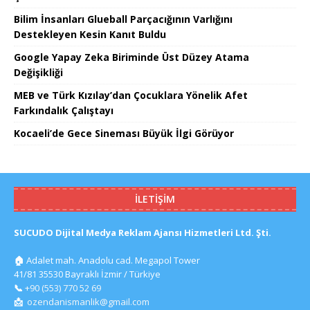
Bilim İnsanları Glueball Parçacığının Varlığını
Destekleyen Kesin Kanıt Buldu
Google Yapay Zeka Biriminde Üst Düzey Atama
Değişikliği
MEB ve Türk Kızılay’dan Çocuklara Yönelik Afet
Farkındalık Çalıştayı
Kocaeli’de Gece Sineması Büyük İlgi Görüyor
İLETIŞIM
SUCUDO Dijital Medya Reklam Ajansı Hizmetleri Ltd. Şti.
🏠
Adalet mah. Anadolu cad. Megapol Tower
41/81 35530 Bayraklı İzmir / Türkiye
📞
+90 (553) 770 52 69
📩
ozendanismanlik@gmail.com