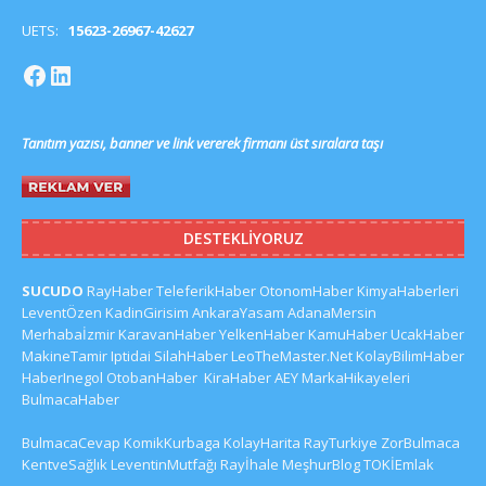
UETS:
15623-26967-42627
Tanıtım yazısı, banner ve link vererek firmanı üst sıralara taşı
DESTEKLIYORUZ
SUCUDO
RayHaber
TeleferikHaber
OtonomHaber
KimyaHaberleri
LeventÖzen
KadinGirisim
AnkaraYasam
AdanaMersin
Merhabaİzmir
KaravanHaber
YelkenHaber
KamuHaber
UcakHaber
MakineTamir
Iptidai
SilahHaber
LeoTheMaster.Net
KolayBilimHaber
HaberInegol
OtobanHaber
KiraHaber
AEY
MarkaHikayeleri
BulmacaHaber
BulmacaCevap
KomikKurbaga
KolayHarita
RayTurkiye
ZorBulmaca
KentveSağlık
LeventinMutfağı
Rayİhale
MeşhurBlog
TOKİEmlak