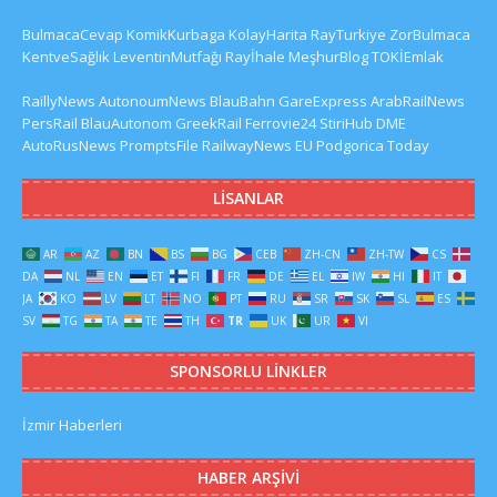
BulmacaCevap
KomikKurbaga
KolayHarita
RayTurkiye
ZorBulmaca
KentveSağlık
LeventinMutfağı
Rayİhale
MeşhurBlog
TOKİEmlak
RaillyNews
AutonoumNews
BlauBahn
GareExpress
ArabRailNews
PersRail
BlauAutonom
GreekRail
Ferrovie24
StiriHub
DME
AutoRusNews
PromptsFile
RailwayNews EU
Podgorica Today
LISANLAR
AR
AZ
BN
BS
BG
CEB
ZH-CN
ZH-TW
CS
DA
NL
EN
ET
FI
FR
DE
EL
IW
HI
IT
JA
KO
LV
LT
NO
PT
RU
SR
SK
SL
ES
SV
TG
TA
TE
TH
TR
UK
UR
VI
SPONSORLU LINKLER
İzmir Haberleri
HABER ARŞIVI