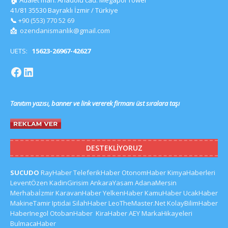
41/81 35530 Bayraklı İzmir / Türkiye
📞
+90 (553) 770 52 69
📩
ozendanismanlik@gmail.com
UETS:
15623-26967-42627
Tanıtım yazısı, banner ve link vererek firmanı üst sıralara taşı
DESTEKLIYORUZ
SUCUDO
RayHaber
TeleferikHaber
OtonomHaber
KimyaHaberleri
LeventÖzen
KadinGirisim
AnkaraYasam
AdanaMersin
Merhabaİzmir
KaravanHaber
YelkenHaber
KamuHaber
UcakHaber
MakineTamir
Iptidai
SilahHaber
LeoTheMaster.Net
KolayBilimHaber
HaberInegol
OtobanHaber
KiraHaber
AEY
MarkaHikayeleri
BulmacaHaber