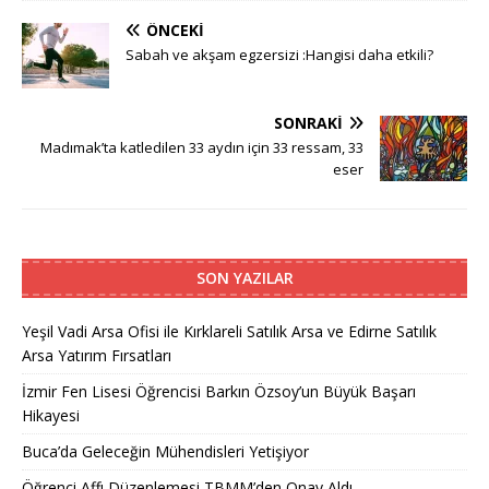
ÖNCEKI
Sabah ve akşam egzersizi :Hangisi daha etkili?
SONRAKI
Madımak’ta katledilen 33 aydın için 33 ressam, 33
eser
SON YAZILAR
Yeşil Vadi Arsa Ofisi ile Kırklareli Satılık Arsa ve Edirne Satılık
Arsa Yatırım Fırsatları
İzmir Fen Lisesi Öğrencisi Barkın Özsoy’un Büyük Başarı
Hikayesi
Buca’da Geleceğin Mühendisleri Yetişiyor
Öğrenci Affı Düzenlemesi TBMM’den Onay Aldı