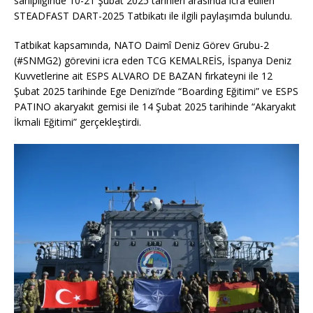
sahipliğinde 10-21 Şubat 2025 tarihleri arasında icra edilen
STEADFAST DART-2025 Tatbikatı ile ilgili paylaşımda bulundu.
Tatbikat kapsamında, NATO Daimî Deniz Görev Grubu-2
(#SNMG2) görevini icra eden TCG KEMALREİS, İspanya Deniz
Kuvvetlerine ait ESPS ALVARO DE BAZAN fırkateyni ile 12
Şubat 2025 tarihinde Ege Denizi’nde “Boarding Eğitimi” ve ESPS
PATINO akaryakıt gemisi ile 14 Şubat 2025 tarihinde “Akaryakıt
İkmali Eğitimi” gerçekleştirdi.