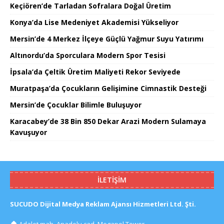
Keçiören’de Tarladan Sofralara Doğal Üretim
Konya’da Lise Medeniyet Akademisi Yükseliyor
Mersin’de 4 Merkez İlçeye Güçlü Yağmur Suyu Yatırımı
Altınordu’da Sporculara Modern Spor Tesisi
İpsala’da Çeltik Üretim Maliyeti Rekor Seviyede
Muratpaşa’da Çocukların Gelişimine Cimnastik Desteği
Mersin’de Çocuklar Bilimle Buluşuyor
Karacabey’de 38 Bin 850 Dekar Arazi Modern Sulamaya
Kavuşuyor
İLETIŞIM
SUCUDO Dijital Medya Reklam Ajansı Hizmetleri Ltd. Şti.
🏠
Adalet mah. Anadolu cad. Megapol Tower