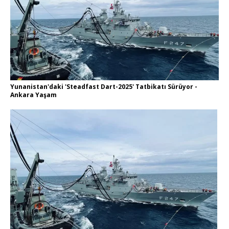
Yunanistan'daki 'Steadfast Dart-2025' Tatbikatı Sürüyor -
Ankara Yaşam