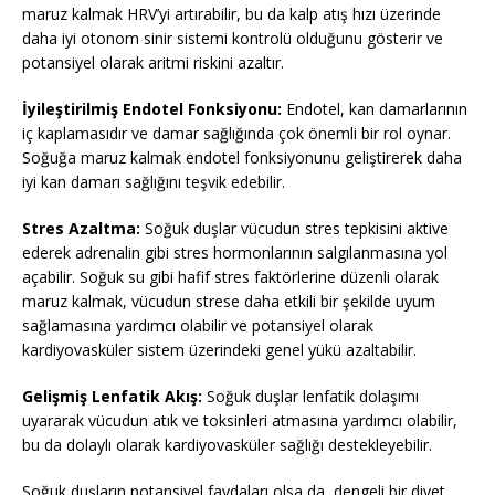
maruz kalmak HRV’yi artırabilir, bu da kalp atış hızı üzerinde
daha iyi otonom sinir sistemi kontrolü olduğunu gösterir ve
potansiyel olarak aritmi riskini azaltır.
İyileştirilmiş Endotel Fonksiyonu:
Endotel, kan damarlarının
iç kaplamasıdır ve damar sağlığında çok önemli bir rol oynar.
Soğuğa maruz kalmak endotel fonksiyonunu geliştirerek daha
iyi kan damarı sağlığını teşvik edebilir.
Stres Azaltma:
Soğuk duşlar vücudun stres tepkisini aktive
ederek adrenalin gibi stres hormonlarının salgılanmasına yol
açabilir. Soğuk su gibi hafif stres faktörlerine düzenli olarak
maruz kalmak, vücudun strese daha etkili bir şekilde uyum
sağlamasına yardımcı olabilir ve potansiyel olarak
kardiyovasküler sistem üzerindeki genel yükü azaltabilir.
Gelişmiş Lenfatik Akış:
Soğuk duşlar lenfatik dolaşımı
uyararak vücudun atık ve toksinleri atmasına yardımcı olabilir,
bu da dolaylı olarak kardiyovasküler sağlığı destekleyebilir.
Soğuk duşların potansiyel faydaları olsa da, dengeli bir diyet,