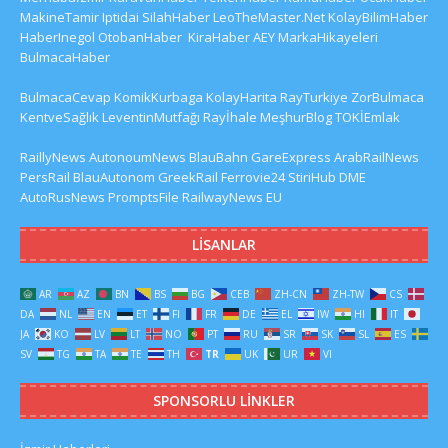
MakineTamir
Iptidai
SilahHaber
LeoTheMaster.Net
KolayBilimHaber
HaberInegol
OtobanHaber
KiraHaber
AEY
MarkaHikayeleri
BulmacaHaber
BulmacaCevap
KomikKurbaga
KolayHarita
RayTurkiye
ZorBulmaca
KentveSağlık
LeventinMutfağı
Rayİhale
MeşhurBlog
TOKİEmlak
RaillyNews
AutonoumNews
BlauBahn
GareExpress
ArabRailNews
PersRail
BlauAutonom
GreekRail
Ferrovie24
StiriHub
DME
AutoRusNews
PromptsFile
RailwayNews EU
LISANLAR
AR
AZ
BN
BS
BG
CEB
ZH-CN
ZH-TW
CS
DA
NL
EN
ET
FI
FR
DE
EL
IW
HI
IT
JA
KO
LV
LT
NO
PT
RU
SR
SK
SL
ES
SV
TG
TA
TE
TH
TR
UK
UR
VI
SPONSORLU LINKLER