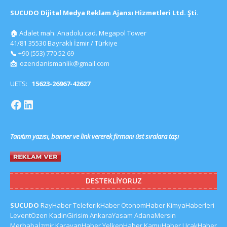
SUCUDO Dijital Medya Reklam Ajansı Hizmetleri Ltd. Şti.
🏠
Adalet mah. Anadolu cad. Megapol Tower
41/81 35530 Bayraklı İzmir / Türkiye
📞
+90 (553) 770 52 69
📩
ozendanismanlik@gmail.com
UETS:
15623-26967-42627
Tanıtım yazısı, banner ve link vererek firmanı üst sıralara taşı
DESTEKLIYORUZ
SUCUDO
RayHaber
TeleferikHaber
OtonomHaber
KimyaHaberleri
LeventÖzen
KadinGirisim
AnkaraYasam
AdanaMersin
Merhabaİzmir
KaravanHaber
YelkenHaber
KamuHaber
UcakHaber