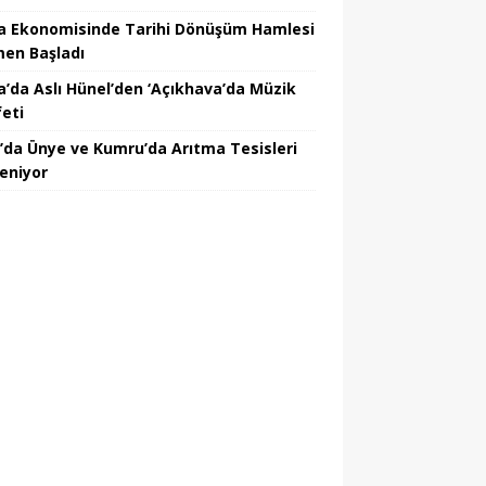
a Ekonomisinde Tarihi Dönüşüm Hamlesi
en Başladı
a’da Aslı Hünel’den ‘Açıkhava’da Müzik
feti
’da Ünye ve Kumru’da Arıtma Tesisleri
leniyor