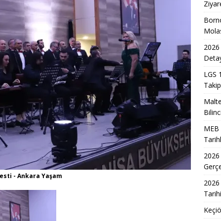
-2027 Ortaokul Kayıtlarının Başlangıç Tarihleri Nedir?
EĞITIM
Ziyar
DİL/2 Sınavı Ne Zaman ve Saat Kaçta Gerçekleşecek?
EĞITIM
Born
Mola
 3. Dönem Sınav Sonuçları Açıklama Tarihi Belirlendi mi?
2026 
Detay
de Aileler İçin Etkili Ebeveynlik Eğitimi
EĞITIM
LGS 1
Takip
akil Sonuçları 2026 Takvimi ve Açıklanma Tarihi
EĞITIM
Malte
eleceğin Astsubayları için Yoğun Eğitim Programı
EĞITIM
Bilinc
7 Üniversite Kayıt Tarihleri ve Detayları
EĞITIM
MEB 2
7 Uyum Haftası Ne Zaman Başlıyor? Öğrencilere Rehberlik
Tarih
2026
Gerç
r-Esenboğa Havalimanı Raylı Sistem Projesi İhalesi Sonuçları
 esti - Ankara Yaşam
2026 
Tarih
Keçiö