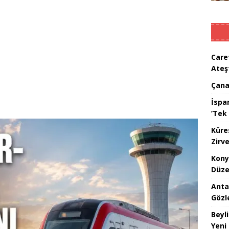
Care
Ateş
Çana
İspan
’Tek 
Küre
Zirve
Kony
Düze
Anta
Gözl
Beyl
Yeni