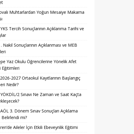
et
ovalı Muhtarlardan Yoğun Mesaiye Makarna
sı
YKS Tercih Sonuçlarının Açıklanma Tarihi ve
lar
. Nakil Sonuçlarının Açıklanması ve MEB
leri
pe Yaz Okulu Öğrencilerine Yönelik Afet
i Eğitimleri
026-2027 Ortaokul Kayıtlarının Başlangıç
leri Nedir?
 YÖKDİL/2 Sınavı Ne Zaman ve Saat Kaçta
ekleşecek?
AÖL 3. Dönem Sınav Sonuçları Açıklama
i Belirlendi mi?
ren’de Aileler İçin Etkili Ebeveynlik Eğitimi