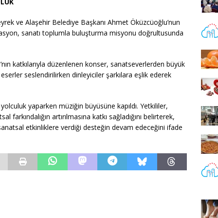
ULUK
eyrek ve Alaşehir Belediye Başkanı Ahmet Öküzcüoğlu’nun
nizasyon, sanatı toplumla buluşturma misyonu doğrultusunda
nın katkılarıyla düzenlenen konser, sanatseverlerden büyük
serler seslendirilirken dinleyiciler şarkılara eşlik ederek
yolculuk yaparken müziğin büyüsüne kapıldı. Yetkililer,
 farkındalığın artırılmasına katkı sağladığını belirterek,
sanatsal etkinliklere verdiği desteğin devam edeceğini ifade