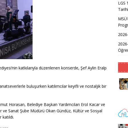
LGS 1
Tarih
MSÜ’d
Prog
2026-
2026
Öğren
iyesi’nin katkılarıyla düzenlenen konserde, Şef Aylin Eralp
anatseverlerle buluşurken katılımcılar keyifli ve nostaljik bir
hmut Horasan, Belediye Başkan Yardımcıları Erol Kacar ve
tür ve Sanat Şube Müdürü Okan Gündüz, Kültür ve Sosyal
katıldı.