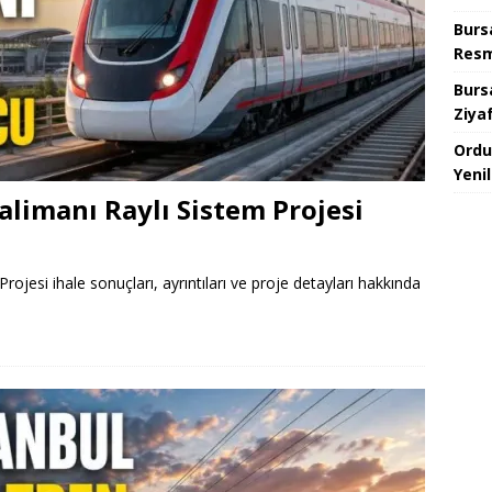
Burs
Resm
Burs
Ziya
Ordu
Yeni
limanı Raylı Sistem Projesi
jesi ihale sonuçları, ayrıntıları ve proje detayları hakkında