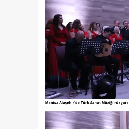
[ 07/08/2026 ]
MEB 2026
[ 07/08/2026 ]
2026 YÖK
[ 07/08/2026 ]
2026 AÖL
EĞITIM
[ 07/08/2026 ]
Keçiören’
[ 07/08/2026 ]
LGS 1. N
[ 07/08/2026 ]
MSÜ’de G
[ 06/08/2026 ]
2026-202
[ 06/08/2026 ]
2026-202
EĞITIM
[ 08/08/2026 ]
Pursakla
Manisa Alaşehir’de Türk Sanat Müziği rüzgarı
MANŞET